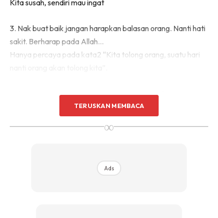
Kita susah, sendiri mau ingat
3. Nak buat baik jangan harapkan balasan orang. Nanti hati
sakit. Berharap pada Allah…
Hanya percaya pada kata2 “Kita tolong orang, suatu hari
nanti orang akan tolong kita”.
4. Tengok orang senang, jangan iri…rezeki dia Dia senang
cara dia. Susah dia kita tak tau. Didik hati.. Suatu hari aku
TERUSKAN MEMBACA
akan jadi macam dia…
∞
5. Jangan mudah terasa hati. Pendam buat kita sendiri
terasa hati. Menangis buat air mata habis. Buat apa yang
Ads
kita rasa happy.