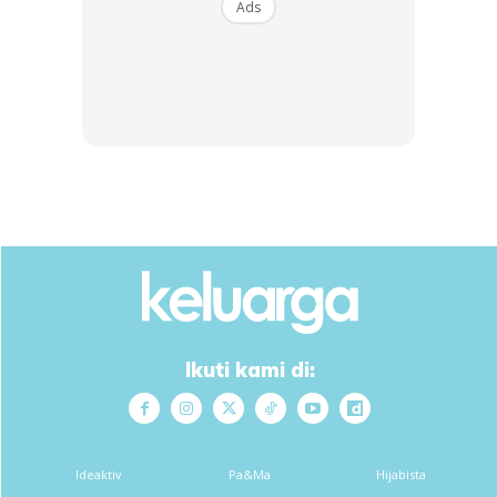
perlu ikut cara orang. Naik Axia pun sampai jugak. Naik Myvi
Ads
lagi awal sampai.. Bersyukur..
11. Buat kerja jangan harap anugerah. Jangan harap orang
puji. Nanti kita frust…
In shaa allah… Tenang tenang saja
Sharing is caring
Sumber : Ain Airin
Ikuti kami di:
Dapatkan cerita, perkongsian dan info menarik. Free jer!
Ideaktiv
Pa&Ma
Hijabista