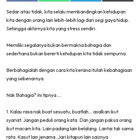
on
on
on
on
Facebook
WhatsApp
Telegram
X
Sedar atau tidak, kita selalu membandingkan kehidupan
(Twitter)
kita dengan orang lain lebih-lebih lagi dari segi gaya hidup.
Sehingga akhirnya kita yang stress sendiri.
Memiliki segalanya bukan bermakna bahagia dan
sederhana bukan bererti kehidupan kita tidak sempurna.
Berbahagialah dengan cara kita kerana itulah kebahagiaan
yang sebenarnya.
Nak Bahagia? Ini tipnya….
1. Kalau rasa nak buat sesuatu, buatlah… asalkan ikut
syariat. Jangan peduli orang kata. Dan jangan paksa orang
ikut macam kita. Lain padang lain belalang. Lantai tak sama
rata. Kasut lain jenama..Jari kitapun lain saiznya