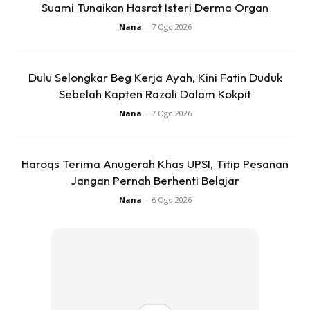
Suami Tunaikan Hasrat Isteri Derma Organ
Nana
-
7 Ogo 2026
Dulu Selongkar Beg Kerja Ayah, Kini Fatin Duduk
Sebelah Kapten Razali Dalam Kokpit
Nana
-
7 Ogo 2026
SHOPEE MY
SHOPEE MY
CENDAWAN RANGUP BY
[500g – 1kg] Frozen Halal
HERO CHEF
Dimsum / Dimsum Sejuk
Haroqs Terima Anugerah Khas UPSI, Titip Pesanan
B...
Jangan Pernah Berhenti Belajar
RM14.6
RM24
RM14.6
RM49
Nana
-
6 Ogo 2026
Buy Now
Buy Now
1
/
5
❮
❯
10. Ada duit buat cara ada duit..Tak ada?…duk diam. Tak