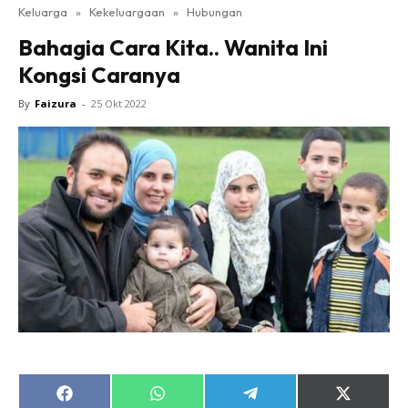
Keluarga
»
Kekeluargaan
»
Hubungan
Bahagia Cara Kita.. Wanita Ini
Kongsi Caranya
By
Faizura
-
25 Okt 2022
Share
Share
Share
Share