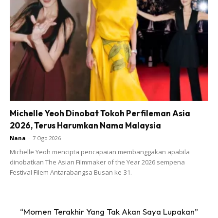
Ads
Michelle Yeoh Dinobat Tokoh Perfileman Asia
2026, Terus Harumkan Nama Malaysia
Nana
-
7 Ogo 2026
Michelle Yeoh mencipta pencapaian membanggakan apabila
9. Utamakan keluarga. Mereka yang akan susah senang
dinobatkan The Asian Filmmaker of the Year 2026 sempena
Festival Filem Antarabangsa Busan ke-31.
dengan kita.
Anda mungkin berminat dengan
“Momen Terakhir Yang Tak Akan Saya Lupakan”