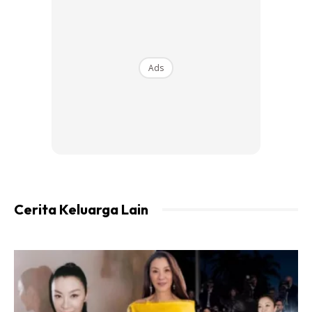
Ads
Ads
6. Berkawanlah tanpa syarat Hargai kawan2 yang hargai
kita
Cerita Keluarga Lain
7. Baca posting orang jangan sakit hati. Kita tak tau apa
tujuan dia. Duk diam sudah…
8. Tulis benda positif. Jangan tulis pasal orang. Kalau orang
tak suka..refer no. 7. Tak perlu perli perli. Just tulis kata2
yang boleh ingatkan diri sendiri..Kita pun bukan sempurna