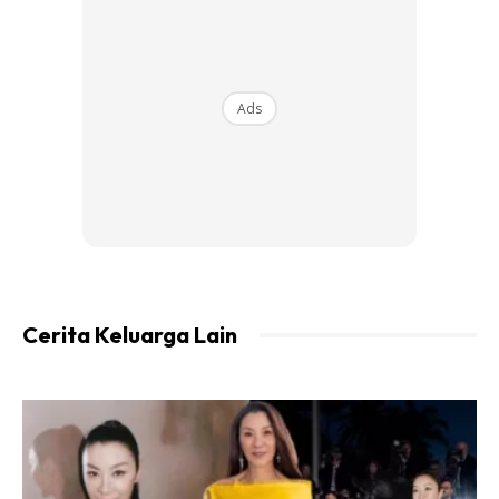
“Naik ambulance ulang alik sana sini! Dari hospital Fiona
Stanley to Rockingham hospital then ke King Edward
now. Hopefully ni last and beranak kat sini je today …
huhu,” tulisnya berkongsi.
Ads
Ads
Cerita Keluarga Lain