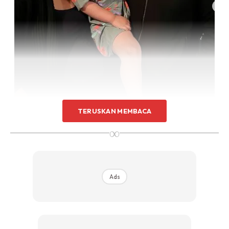
TERUSKAN MEMBACA
∞
“Jelajah nak beranak.
Ads
“Bukan satu hospitals tapi tiga hospital dah jelajah dari
petang semalam since air ketuban pecah.