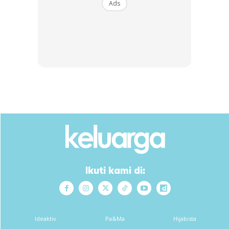
Ads
Ads
“Plan nak c sec jadi dah rancang nak pergi buat pedicure
madicure dulu tapi semua plan tak menjadi,” tulisnya.
Ikuti kami di:
Ideaktiv
Pa&Ma
Hijabista