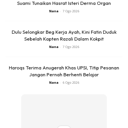
Suami Tunaikan Hasrat Isteri Derma Organ
Nana
-
7 Ogo 2026
Bahkan kata Raja Ilya menerusi perkongsian videonya, dia
menanti hampir 12 jam kerana terpaksa bertukar hospital.
Dulu Selongkar Beg Kerja Ayah, Kini Fatin Duduk
Sebelah Kapten Razali Dalam Kokpit
Namun tidak dapat dipastikan keadaan dirinya sehingga
terpaksa bertukar-tukar hospital.
Nana
-
7 Ogo 2026
Menurut ibu kepada Talita Love ini, dia juga kini masih
Haroqs Terima Anugerah Khas UPSI, Titip Pesanan
menantikan detik bersalin.
Jangan Pernah Berhenti Belajar
Nana
-
6 Ogo 2026
“Daripada petang semalam 6pm semalam sampai
sekarang 6 pagi, masih tak rasa nak beranak.