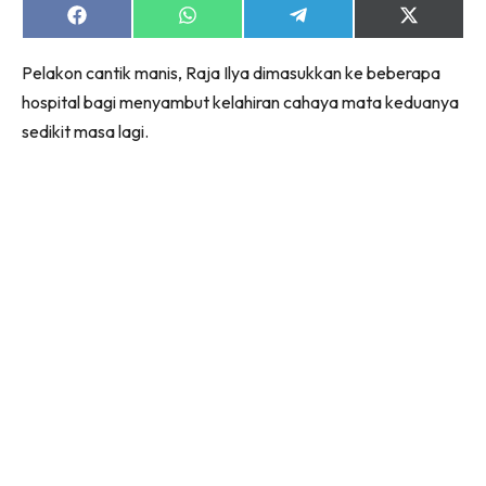
Share
Share
Share
Share
on
on
on
on
Facebook
WhatsApp
Telegram
X
Pelakon cantik manis, Raja Ilya dimasukkan ke beberapa
(Twitter)
hospital bagi menyambut kelahiran cahaya mata keduanya
sedikit masa lagi.