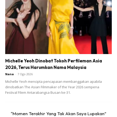
Michelle Yeoh Dinobat Tokoh Perfileman Asia
2026, Terus Harumkan Nama Malaysia
Nana
-
7 Ogo 2026
Michelle Yeoh mencipta pencapaian membanggakan apabila
dinobatkan The Asian Filmmaker of the Year 2026 sempena
Festival Filem Antarabangsa Busan ke-31.
“Momen Terakhir Yang Tak Akan Saya Lupakan”