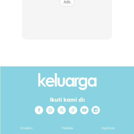
Ads
kenangan berlatar belakangkan Kaabah bersama isteri dan
anaknya.
Ads
Ikuti kami di:
Menerusi entri berlainan pula, Harris dilihat turut bertawaf
sambil mengendong si comel, Aura Medina.
Ideaktiv
Pa&Ma
Hijabista