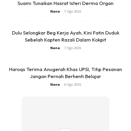
Suami Tunaikan Hasrat Isteri Derma Organ
Nana
-
7 Ogo 2026
Dulu Selongkar Beg Kerja Ayah, Kini Fatin Duduk
Sebelah Kapten Razali Dalam Kokpit
Nana
-
7 Ogo 2026
Haroqs Terima Anugerah Khas UPSI, Titip Pesanan
Jangan Pernah Berhenti Belajar
Nana
-
6 Ogo 2026
Menerusi entri itu juga Harris turut mengabadikan