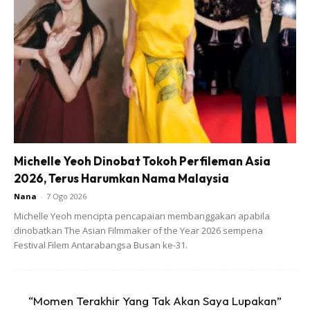
family anak dan isteri ❤️,” tulisnya.
Ads
Michelle Yeoh Dinobat Tokoh Perfileman Asia
2026, Terus Harumkan Nama Malaysia
Nana
-
7 Ogo 2026
Michelle Yeoh mencipta pencapaian membanggakan apabila
dinobatkan The Asian Filmmaker of the Year 2026 sempena
Festival Filem Antarabangsa Busan ke-31.
“Momen Terakhir Yang Tak Akan Saya Lupakan”