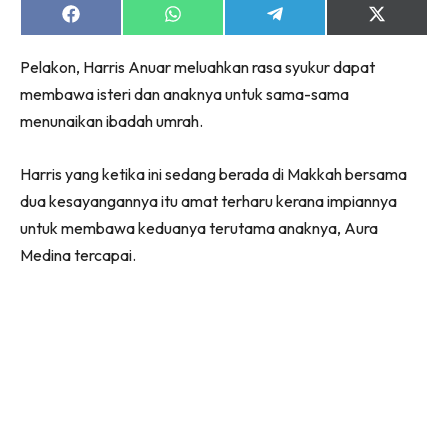
Share
Share
Share
Share
on
on
on
on
Facebook
WhatsApp
Telegram
X
Pelakon, Harris Anuar meluahkan rasa syukur dapat
(Twitter)
membawa isteri dan anaknya untuk sama-sama
menunaikan ibadah umrah.
Harris yang ketika ini sedang berada di Makkah bersama
dua kesayangannya itu amat terharu kerana impiannya
untuk membawa keduanya terutama anaknya, Aura
Medina tercapai.