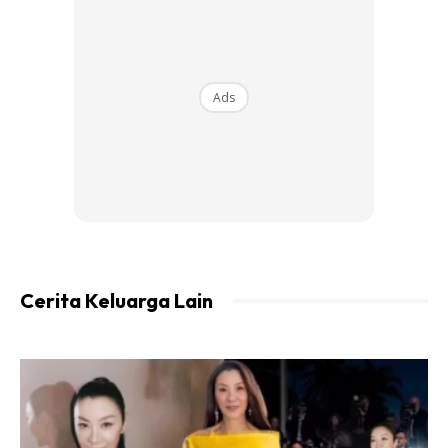
Ads
Cerita Keluarga Lain
“Benarlah orang kata rezeki tak salah alamat, kalau Allah
dah pilih,tak sangka tak pakai duit pun boleh datang sini.
“Alhamdulillah atas rezeki yang dikurniakan dari-Mu ya
Allah.Memang dah lama teringin nak ke sini bersama