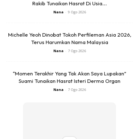
Rakib Tunaikan Hasrat Di Usia...
Kelebihan Bawang Putih
Nana
-
9 Ogo 2026
Anti Bakteria & Antivirus
Sejenis bahan Allicin yang terkandung di dalam bawang
Michelle Yeoh Dinobat Tokoh Perfileman Asia 2026,
putih ini bertindak sebagai anti-virus dan anti-bakteria
Terus Harumkan Nama Malaysia
untuk memusnahkan beberapa mikrob. Ia teramat baik
Nana
-
7 Ogo 2026
untuk jangkitan perut, jangkitan influenza dan sebagainya.
“Momen Terakhir Yang Tak Akan Saya Lupakan”
Suami Tunaikan Hasrat Isteri Derma Organ
Nana
-
7 Ogo 2026
Ads