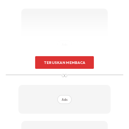
Ads
TERUSKAN MEMBACA
∞
3. Masukkan bawang putih ke dalam balang kaca.
Ads
4. Tambah minyak masak seperti minyak zaitun, minyak
jagung atau minyak masak jenis lain dalam balang kaca
sehingga bawang putih tenggelam.