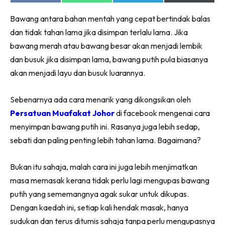
on
on
on
on
Facebook
WhatsApp
Telegram
X
Bawang antara bahan mentah yang cepat bertindak balas
(Twitter)
dan tidak tahan lama jika disimpan terlalu lama. Jika
bawang merah atau bawang besar akan menjadi lembik
dan busuk jika disimpan lama, bawang putih pula biasanya
akan menjadi layu dan busuk luarannya.
Sebenarnya ada cara menarik yang dikongsikan oleh
Persatuan Muafakat Johor
di facebook mengenai cara
menyimpan bawang putih ini. Rasanya juga lebih sedap,
sebati dan paling penting lebih tahan lama. Bagaimana?
Bukan itu sahaja, malah cara ini juga lebih menjimatkan
masa memasak kerana tidak perlu lagi mengupas bawang
putih yang sememangnya agak sukar untuk dikupas.
Dengan kaedah ini, setiap kali hendak masak, hanya
sudukan dan terus ditumis sahaja tanpa perlu mengupasnya