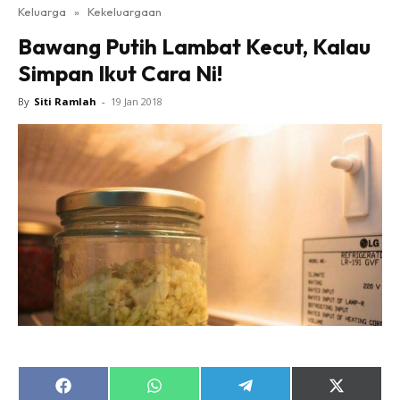
Keluarga
»
Kekeluargaan
Bawang Putih Lambat Kecut, Kalau
Simpan Ikut Cara Ni!
By
Siti Ramlah
-
19 Jan 2018
Share
Share
Share
Share