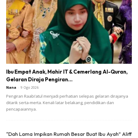
5. Simpan dalam peti sejuk untuk tahan lebih lama atau di
dapur sahaja. Elakkan dari suhu panas.
Ads
Ibu Empat Anak, Mahir IT & Cemerlang Al-Quran,
Gelaran Diraja Pengiran...
Nana
-
9 Ogo 2026
Pengiran Raabi’atul menjadi perhatian selepas gelaran dirajanya
ditarik serta-merta. Kenali latar belakang, pendidikan dan
pencapaiannya.
6. Keluarkan jika hendak memasak. Tahan sekurang-
kurangnya sebulan.
“Dah Lama Impikan Rumah Besar Buat Ibu Ayah” Aliff