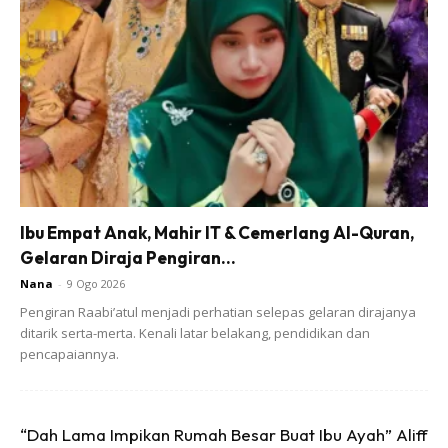
berkesan, bergantung kepada tahap kotoran yang
terdapat pada oven. Kemudian, lapkan semula dan bilas.
Belian online di
SINI
Ibu Empat Anak, Mahir IT & Cemerlang Al-Quran,
Gelaran Diraja Pengiran...
Ads
Nana
-
9 Ogo 2026
Pengiran Raabi’atul menjadi perhatian selepas gelaran dirajanya
ditarik serta-merta. Kenali latar belakang, pendidikan dan
pencapaiannya.
“Dah Lama Impikan Rumah Besar Buat Ibu Ayah” Aliff