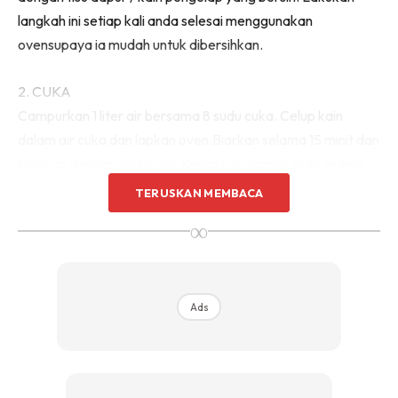
langkah ini setiap kali anda selesai menggunakan
ovensupaya ia mudah untuk dibersihkan.
2. CUKA
Campurkan 1 liter air bersama 8 sudu cuka. Celup kain
dalam air cuka dan lapkan oven.Biarkan selama 15 minit dan
bilaskan dengan air bersih. Kesan kehitaman akan segera
menghilang.
TERUSKAN MEMBACA
∞
Ads
Ads