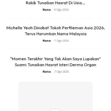
Rakib Tunaikan Hasrat Di Usia...
Nana
-
9 Ogo 2026
Michelle Yeoh Dinobat Tokoh Perfileman Asia 2026,
Terus Harumkan Nama Malaysia
Nana
-
7 Ogo 2026
“Momen Terakhir Yang Tak Akan Saya Lupakan”
Suami Tunaikan Hasrat Isteri Derma Organ
Nana
-
7 Ogo 2026
4. LEMON / LIMAU NIPIS
Kalau tak ada cuka, gunakan perahan lemon atau limau
nipis untuk menggantikan cara ke-3 di atas. Sifat keasidan
lemon bukan saja bertindak sebagai pencuci semulajadi,
tetapi turut memberi bauan segar pada oven. Campurkan