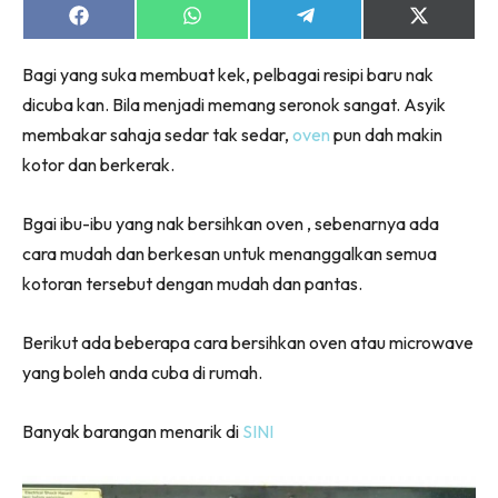
Share
Share
Share
Share
on
on
on
on
Facebook
WhatsApp
Telegram
X
Bagi yang suka membuat kek, pelbagai resipi baru nak
(Twitter)
dicuba kan. Bila menjadi memang seronok sangat. Asyik
membakar sahaja sedar tak sedar,
oven
pun dah makin
kotor dan berkerak.
Bgai ibu-ibu yang nak bersihkan oven , sebenarnya ada
cara mudah dan berkesan untuk menanggalkan semua
kotoran tersebut dengan mudah dan pantas.
Berikut ada beberapa cara bersihkan oven atau microwave
yang boleh anda cuba di rumah.
Banyak barangan menarik di
SINI