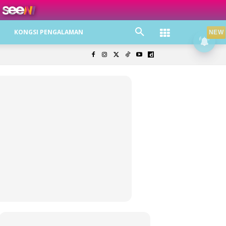
ree jer!
KONGSI PENGALAMAN
NEW
olisi Privasi