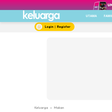
UTAMA
FAMI
Login
|
Register
Keluarga
»
Makan