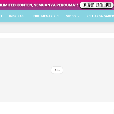
Dapatkan cerita, perkongsian dan info menarik. F
LI
INSPIRASI
LEBIH MENARIK
VIDEO
KELUARGA GADER
Dengan ini saya bersetuju dengan
Terma Penggunaan
dan
P
Langgan Sekarang
Langganan anda telah diterima. Terima kasih!
Ads
Mencari bahagia bersama KELUARGA?
Download dan baca sekarang di
KLIK DI SEENI