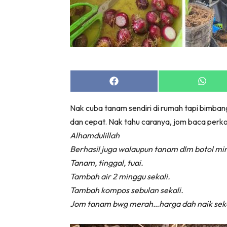
Share
Share
on
on
Facebook
Whats
Nak cuba tanam sendiri di rumah tapi bimba
dan cepat. Nak tahu caranya, jom baca perko
Alhamdulillah
Berhasil juga walaupun tanam dlm botol min
Tanam, tinggal, tuai.
Tambah air 2 minggu sekali.
Tambah kompos sebulan sekali.
Jom tanam bwg merah…harga dah naik sek