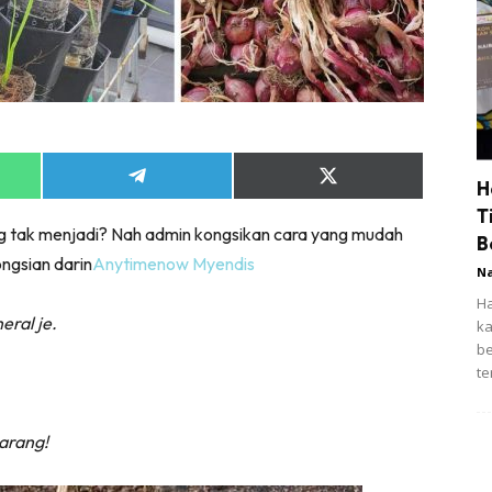
Share
Share
H
on
on
T
App
Telegram
X
ng tak menjadi? Nah admin kongsikan cara yang mudah
(Twitter)
B
ngsian darin
Anytimenow Myendis
N
Ha
eral je.
ka
be
te
arang!