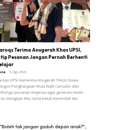
aroqs Terima Anugerah Khas UPSI,
itip Pesanan Jangan Pernah Berhenti
elajar
ana
-
6 Ogo 2026
roqs UPSI menerima Anugerah Tokoh Siswa
tegori Penghargaan Khas Naib Canselor dan
rkongsi pesanan inspirasi agar generasi muda
rus mengejar ilmu serta kekal merendah diri.
“Boleh tak jangan gaduh depan anak?”,