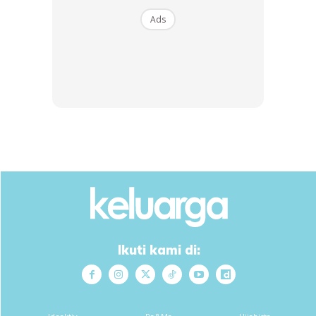
Ads
3. Sarapan pagi:
•Popiah cheezy crab stick
Ikuti kami di:
Makan tengahari:
•Nasi putih