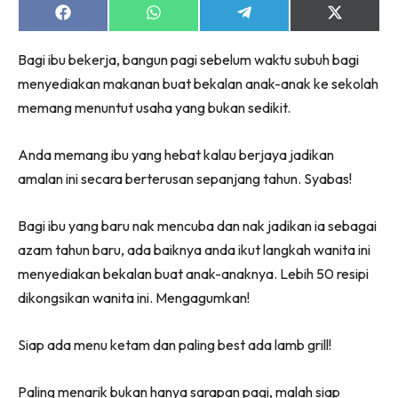
Share
Share
Share
Share
on
on
on
on
Facebook
WhatsApp
Telegram
X
Bagi ibu bekerja, bangun pagi sebelum waktu subuh bagi
(Twitter)
menyediakan makanan buat bekalan anak-anak ke sekolah
memang menuntut usaha yang bukan sedikit.
Anda memang ibu yang hebat kalau berjaya jadikan
amalan ini secara berterusan sepanjang tahun. Syabas!
Bagi ibu yang baru nak mencuba dan nak jadikan ia sebagai
azam tahun baru, ada baiknya anda ikut langkah wanita ini
menyediakan bekalan buat anak-anaknya. Lebih 50 resipi
dikongsikan wanita ini. Mengagumkan!
Siap ada menu ketam dan paling best ada lamb grill!
Paling menarik bukan hanya sarapan pagi, malah siap