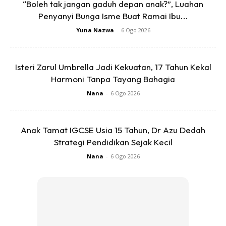
•Nasi putih
“Boleh tak jangan gaduh depan anak?”, Luahan
•Ikan goreng
Penyanyi Bunga Isme Buat Ramai Ibu...
•Pucuk ubi telur masak lemak
Yuna Nazwa
-
6 Ogo 2026
•Sambal ketuk
•Timun
Isteri Zarul Umbrella Jadi Kekuatan, 17 Tahun Kekal
•Buah naga
Harmoni Tanpa Tayang Bahagia
Nana
-
6 Ogo 2026
Anak Tamat IGCSE Usia 15 Tahun, Dr Azu Dedah
Strategi Pendidikan Sejak Kecil
Ads
Nana
-
6 Ogo 2026