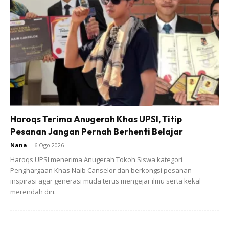
Haroqs Terima Anugerah Khas UPSI, Titip
Pesanan Jangan Pernah Berhenti Belajar
Nana
-
6 Ogo 2026
Haroqs UPSI menerima Anugerah Tokoh Siswa kategori
2. Sarapan pagi:
Penghargaan Khas Naib Canselor dan berkongsi pesanan
•Mushroom soup
inspirasi agar generasi muda terus mengejar ilmu serta kekal
•Garlic butter bread
merendah diri.
Makan tengahari: