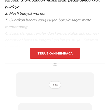
pulak ya.
2. Mesti banyak warna.
3. Gunakan bahan yang segar, baru la segar mata
memandang.
4. Susun dengan teratur dan kemas. Kalau ada comot-
comot kat bekas tu jangan lupa lap ya. Itu je.. Selamat
mencuba!
TERUSKAN MEMBACA
Antara koleksi inspirasi bekal ke sekolah dan tempat
∞
kerja. Menu sarapan pagi dan makan tengahari.
Ads