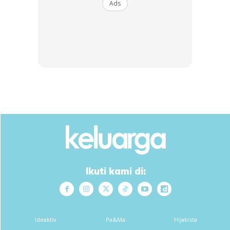
Ads
Sangat Muda:
Buah yang sangat muda ni tiada lubang
udara di tangkai buah. Rujuk gambar buah nombor 1. Buah ni
sangat sedap untuk kita celur, rasa manis bendi tu ada.
Cicah dengan budu tempoyak dan nasi panas-panas,
gerenti tak cukup nasi satu pinggan.
Ikuti kami di:
Ideaktiv
Pa&Ma
Hijabista