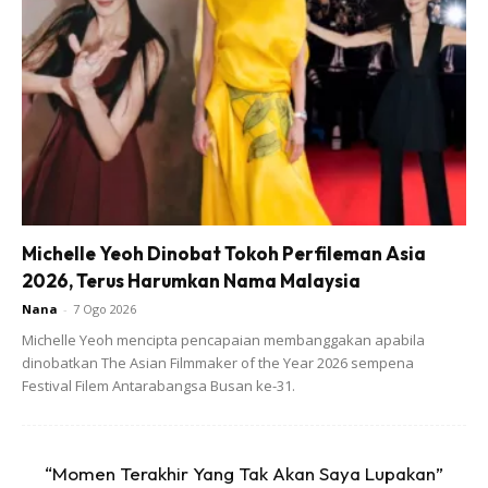
1. Sangat muda
2. Muda
3. Tua
4. Sangat Tua
Michelle Yeoh Dinobat Tokoh Perfileman Asia
5. Tua Bangka
2026, Terus Harumkan Nama Malaysia
Nana
-
7 Ogo 2026
Michelle Yeoh mencipta pencapaian membanggakan apabila
dinobatkan The Asian Filmmaker of the Year 2026 sempena
Festival Filem Antarabangsa Busan ke-31.
Ads
“Momen Terakhir Yang Tak Akan Saya Lupakan”