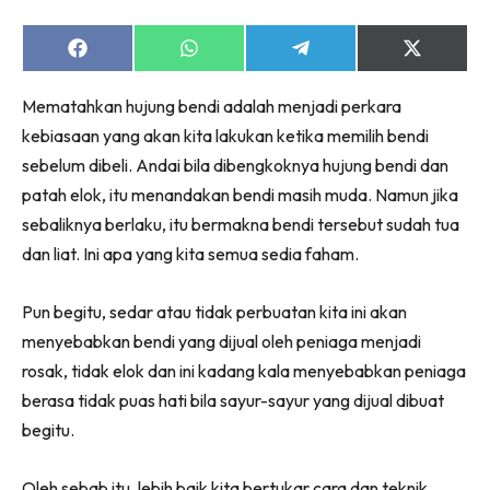
Share
Share
Share
Share
on
on
on
on
Facebook
WhatsApp
Telegram
X
Mematahkan hujung bendi adalah menjadi perkara
(Twitter)
kebiasaan yang akan kita lakukan ketika memilih bendi
sebelum dibeli. Andai bila dibengkoknya hujung bendi dan
patah elok, itu menandakan bendi masih muda. Namun jika
sebaliknya berlaku, itu bermakna bendi tersebut sudah tua
dan liat. Ini apa yang kita semua sedia faham.
Pun begitu, sedar atau tidak perbuatan kita ini akan
menyebabkan bendi yang dijual oleh peniaga menjadi
rosak, tidak elok dan ini kadang kala menyebabkan peniaga
berasa tidak puas hati bila sayur-sayur yang dijual dibuat
begitu.
Oleh sebab itu, lebih baik kita bertukar cara dan teknik