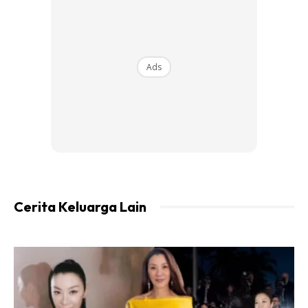
Ads
Ads
Cerita Keluarga Lain
Saya pun ambil pisau dan ajak beliau pergi dekat pokok
bendi. Terus saya potong 4 biji buah bendi dan bagi beliau
pegang. Kami pun jalan sama-sama ke tempat teduh.
Bendi ni kita boleh kelaskan kepada 5 tahap.