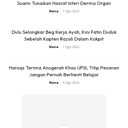
Suami Tunaikan Hasrat Isteri Derma Organ
Nana
-
7 Ogo 2026
Dulu Selongkar Beg Kerja Ayah, Kini Fatin Duduk
Macam mana nak kenal 5 tahap ni? Aku dah tak sabar nak
Sebelah Kapten Razali Dalam Kokpit
tahu ni celah kawan saya lagi.
Nana
-
7 Ogo 2026
Haroqs Terima Anugerah Khas UPSI, Titip Pesanan
Jangan Pernah Berhenti Belajar
Nana
-
6 Ogo 2026