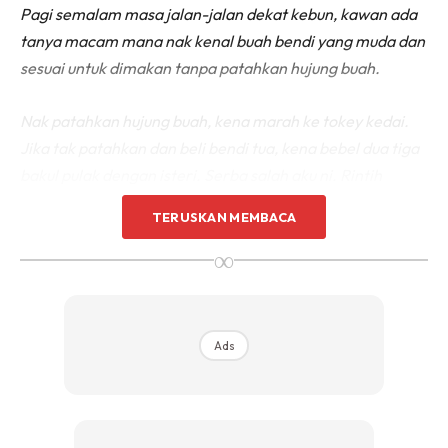
Pagi semalam masa jalan-jalan dekat kebun, kawan ada
tanya macam mana nak kenal buah bendi yang muda dan
sesuai untuk dimakan tanpa patahkan hujung buah.
Nak patahkan hujung buah, kena marah ke tokey kedai.
Jika tak patahkan dan beli bendi tua, kena bebel dua tiga
bakul pulak dengan isteri. Serba salah aku ni. Rintih
kawan saya sambil buat muka seposen.
TERUSKAN MEMBACA
∞
Senang jer cara nak kenal buah bendi ni balas saya
spontan.
Okey, dah senang sangat. Tolong cerita sikit macam
Ads
mana caranya aku nak kenal buah bendi ni sambung
kawan saya lagi dengan muka tak puas hati.