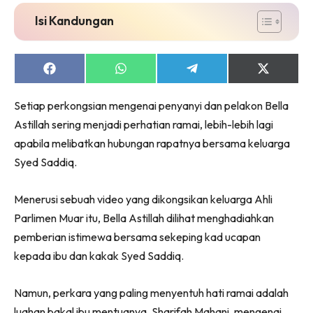
Isi Kandungan
Share
Share
Share
Share
on
on
on
on
Facebook
WhatsApp
Telegram
X
Setiap perkongsian mengenai penyanyi dan pelakon Bella
(Twitter)
Astillah sering menjadi perhatian ramai, lebih-lebih lagi
apabila melibatkan hubungan rapatnya bersama keluarga
Syed Saddiq.
Menerusi sebuah video yang dikongsikan keluarga Ahli
Parlimen Muar itu, Bella Astillah dilihat menghadiahkan
pemberian istimewa bersama sekeping kad ucapan
kepada ibu dan kakak Syed Saddiq.
Namun, perkara yang paling menyentuh hati ramai adalah
luahan bakal ibu mentuanya, Sharifah Mahani, mengenai