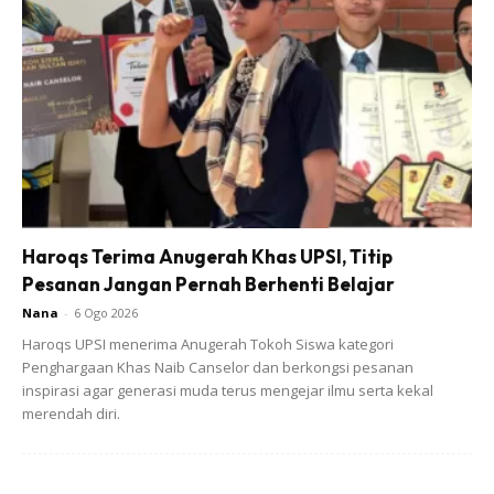
Ads
“Cara mama sayang Bella tu ikhlas sangat,” tulis seorang
netizen.
Haroqs Terima Anugerah Khas UPSI, Titip
Pesanan Jangan Pernah Berhenti Belajar
“Dulu dia dibuang tetapi kini betul-betul disayangi dan
Nana
-
6 Ogo 2026
dihargai. You deserve it Bella,” kongsi seorang lagi
Haroqs UPSI menerima Anugerah Tokoh Siswa kategori
pengguna Threads.
Penghargaan Khas Naib Canselor dan berkongsi pesanan
inspirasi agar generasi muda terus mengejar ilmu serta kekal
Anda mungkin berminat dengan
merendah diri.