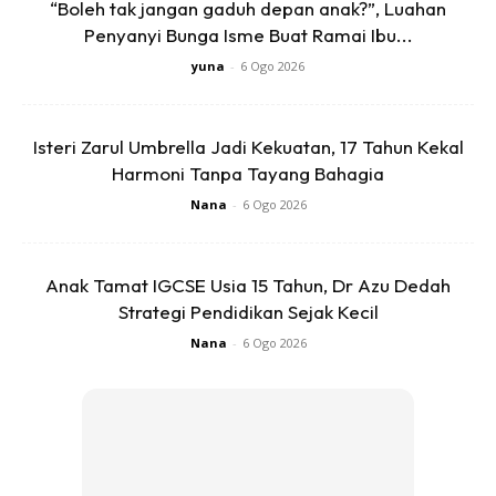
“Boleh tak jangan gaduh depan anak?”, Luahan
Penyanyi Bunga Isme Buat Ramai Ibu...
yuna
-
6 Ogo 2026
Isteri Zarul Umbrella Jadi Kekuatan, 17 Tahun Kekal
SHOPEE MY
SHOPEE MY
Harmoni Tanpa Tayang Bahagia
CENDAWAN RANGUP BY
[500g – 1kg] Frozen Halal
HERO CHEF
Dimsum / Dimsum Sejuk
Nana
-
6 Ogo 2026
B...
RM14.6
RM24
RM14.6
RM49
Anak Tamat IGCSE Usia 15 Tahun, Dr Azu Dedah
Buy Now
Buy Now
Strategi Pendidikan Sejak Kecil
Nana
-
6 Ogo 2026
1
/
5
❮
❯