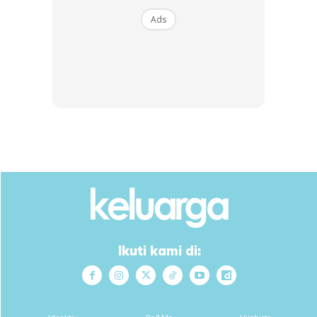
Ads
Ads
Hubungan Bella Astillah Dan Syed
Saddiq Jadi Perhatian
Sekadar info, Syed Saddiq dan Bella selamat mengikat tali
pertunangan pada 28 Mac 2026.
Ikuti kami di:
Pasangan yang dijoloki dengan singkatan #BASS itu
dijangka mendirikan rumah tangga pada tahun ini.