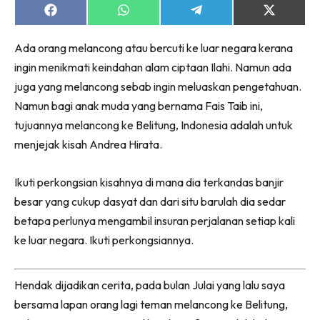
Share
Share
Share
Share
on
on
on
on
Facebook
WhatsApp
Telegram
X
Ada orang melancong atau bercuti ke luar negara kerana
(Twitter)
ingin menikmati keindahan alam ciptaan Ilahi. Namun ada
juga yang melancong sebab ingin meluaskan pengetahuan.
Namun bagi anak muda yang bernama Fais Taib ini,
tujuannya melancong ke Belitung, Indonesia adalah untuk
menjejak kisah Andrea Hirata.
Ikuti perkongsian kisahnya di mana dia terkandas banjir
besar yang cukup dasyat dan dari situ barulah dia sedar
betapa perlunya mengambil insuran perjalanan setiap kali
ke luar negara. Ikuti perkongsiannya.
Hendak dijadikan cerita, pada bulan Julai yang lalu saya
bersama lapan orang lagi teman melancong ke Belitung,