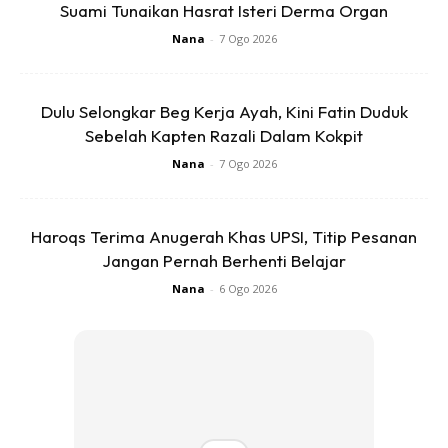
Suami Tunaikan Hasrat Isteri Derma Organ
Nana
-
7 Ogo 2026
Dulu Selongkar Beg Kerja Ayah, Kini Fatin Duduk
Sebelah Kapten Razali Dalam Kokpit
Ads
Nana
-
7 Ogo 2026
Haroqs Terima Anugerah Khas UPSI, Titip Pesanan
Jangan Pernah Berhenti Belajar
Nana
-
6 Ogo 2026
Jujur saya katakan ada silapnya tentang perancangan kami
ke Belitung. Di mana tiada seorang pun antara kami
mempunyai insuran perjalanan. Kalau jadi apa-apa
memang kena tanggung sendiri. Malah saya sebelum itu
memang tidak ambil berat tentang kepentingan insuran.
Sejak daripada kejadian itu, setiap kali melancong ke luar