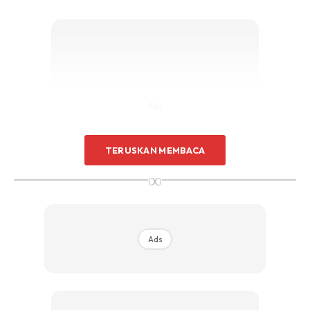
Ads
TERUSKAN MEMBACA
∞
Bayangkan di hari pertama kami di sana, kami telah
terkandas tiga kali dalam perjalanan pulang ke hotel.
Ads
Ketika itu paras air sudah sampai ke jalan dan selepas
makan petang kami merancang untuk bertolak balik untuk
check in hotel. Namun sampai separuh perjalanan, satu