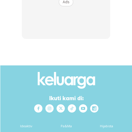
Ads
negara akan saya pastikan setiap antara kami ada
mengambil insuran perjalanan!
Anda mungkin berminat dengan
SHOPEE MY
SHOPEE MY
Ikuti kami di:
CENDAWAN RANGUP BY
[500g – 1kg] Frozen Halal
HERO CHEF
Dimsum / Dimsum Sejuk
B...
RM14.6
RM24
RM14.6
RM49
Ideaktiv
Pa&Ma
Hijabista
Buy Now
Buy Now