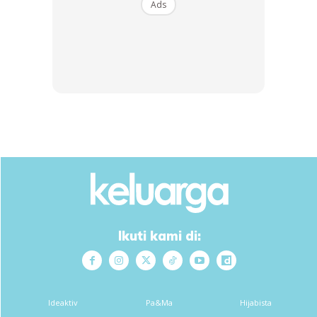
Ads
Ads
Resipi teh biji tembikai!
Anda mungkin berminat dengan
Ikuti kami di:
Ideaktiv
Pa&Ma
Hijabista