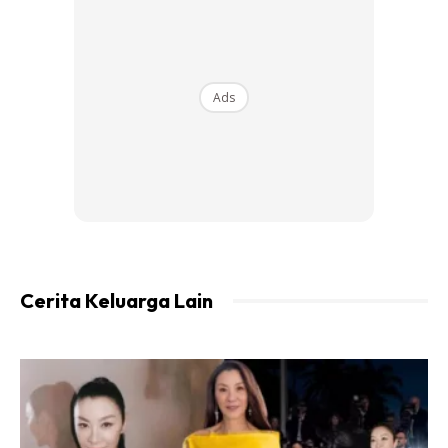
serta halus dan gebu.
Mengawal Diabetes
Ads
Air rebusan ini boleh menurunkan kadar gula di dalam darah
dengan baik. Anda perlu mengamalkan selama tiga hari
secara berturut-turut tanpa henti untuk melihat kesannya
serta rasai perbezaannya.
Memperkuatkan Ketahanan Rambut
Cerita Keluarga Lain
Khas untuk wanita sekiranya mengamalkan air rebusan biji
buah ini, ia dapat membantu serta mengelakkan daripada
keguguran rambut malah ia dikatakan mampu mengubati
kulit kepala yang sering gatal seperti kelemumur.