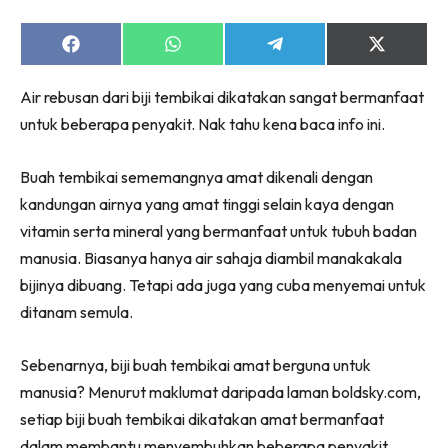
Share
Share
Share
Share
on
on
on
on
Facebook
WhatsApp
Telegram
X
Air rebusan dari biji tembikai dikatakan sangat bermanfaat
(Twitter)
untuk beberapa penyakit. Nak tahu kena baca info ini.
Buah tembikai sememangnya amat dikenali dengan
kandungan airnya yang amat tinggi selain kaya dengan
vitamin serta mineral yang bermanfaat untuk tubuh badan
manusia. Biasanya hanya air sahaja diambil manakakala
bijinya dibuang. Tetapi ada juga yang cuba menyemai untuk
ditanam semula.
Sebenarnya, biji buah tembikai amat berguna untuk
manusia? Menurut maklumat daripada laman boldsky.com,
setiap biji buah tembikai dikatakan amat bermanfaat
dalam membantu menyembuhkan beberapa penyakit