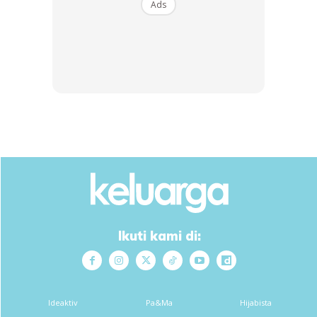
Ads
Ads
Ikuti kami di:
Ideaktiv
Pa&Ma
Hijabista