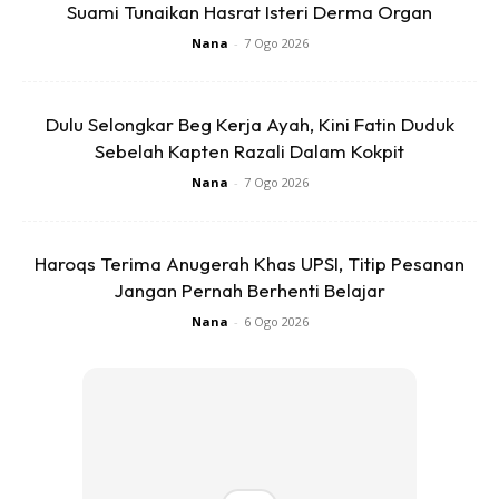
balik, tetapi saya usaha untuk pulang ke rumah juga biarpun
Suami Tunaikan Hasrat Isteri Derma Organ
bila sampai anak sudah tidur,” katanya.
Nana
-
7 Ogo 2026
Dulu Selongkar Beg Kerja Ayah, Kini Fatin Duduk
@haji_ghaaporr93
rindu seorang pemandu
Sebelah Kapten Razali Dalam Kokpit
lori pada anak isteri nya.. maafkan ayah
Nana
-
7 Ogo 2026
nak, ayah jarang balik.. 🥲
#fyp
#fypシ
#fyp
シ゚viral
#fypage
#truckersoftiktok
#abgloritiktok
#abgtankersimen
#ytl
Haroqs Terima Anugerah Khas UPSI, Titip Pesanan
#rindu
#sayangsampaimati
♬ bunyi asal –
Jangan Pernah Berhenti Belajar
hilang
Nana
-
6 Ogo 2026