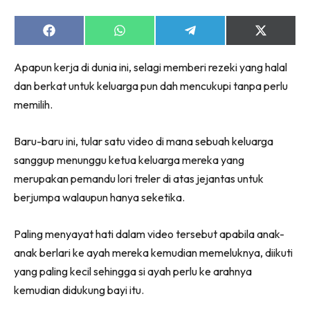
Share
Share
Share
Share
on
on
on
on
Facebook
WhatsApp
Telegram
X
Apapun kerja di dunia ini, selagi memberi rezeki yang halal
(Twitter)
dan berkat untuk keluarga pun dah mencukupi tanpa perlu
memilih.
Baru-baru ini, tular satu video di mana sebuah keluarga
sanggup menunggu ketua keluarga mereka yang
merupakan pemandu lori treler di atas jejantas untuk
berjumpa walaupun hanya seketika.
Paling menyayat hati dalam video tersebut apabila anak-
anak berlari ke ayah mereka kemudian memeluknya, diikuti
yang paling kecil sehingga si ayah perlu ke arahnya
kemudian didukung bayi itu.