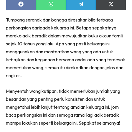
Share
Share
Share
Share
on
on
on
on
Facebook
WhatsApp
Telegram
X
Tumpang seronok dan bangga dirasakan bila terbaca
(Twitter)
perkongsian daripada keluarga ini. Betapa sepakatnya
mereka adik beradik dalam mewujudkan buku akaun famili
sejak 10 tahun yang lalu. Apa yang pasti keluarga ini
menggunakan dan manfaatkan wang yang ada untuk
kebajikan dan kegunaan bersama andai ada yang terdesak
memerlukan wang, semua itu direkodkan dengan jelas dan
ringkas.
Menyentuh wang kutipan, tidak memerlukan jumlah yang
besar dan yang penting perlu konsisten dan untuk
mengetahui lebih lanjut tentang amalan keluarga ini, jom
baca perkongsian ini dan semoga ramai lagi adik beradik
mampu lakukan seperti keluarga ini. Sepakat selamanya!