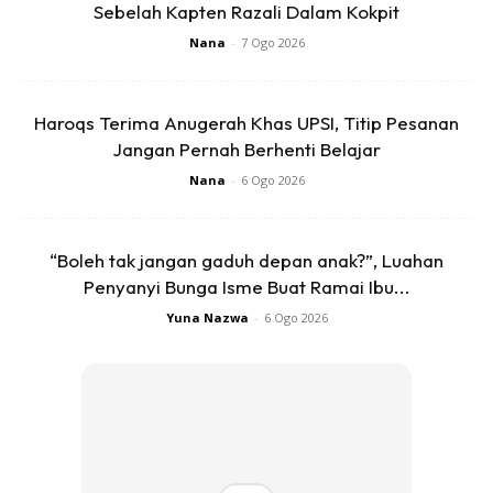
Sebelah Kapten Razali Dalam Kokpit
Nana
-
7 Ogo 2026
Setiap kali menjelang raya atau apa-apa saja nak guna
duit melibatkan family.
Haroqs Terima Anugerah Khas UPSI, Titip Pesanan
Jangan Pernah Berhenti Belajar
Anda mungkin berminat dengan
Nana
-
6 Ogo 2026
“Boleh tak jangan gaduh depan anak?”, Luahan
Penyanyi Bunga Isme Buat Ramai Ibu...
Yuna Nazwa
-
6 Ogo 2026
SHOPEE MY
SHOPEE MY
CENDAWAN RANGUP BY
[500g – 1kg] Frozen Halal
HERO CHEF
Dimsum / Dimsum Sejuk
B...