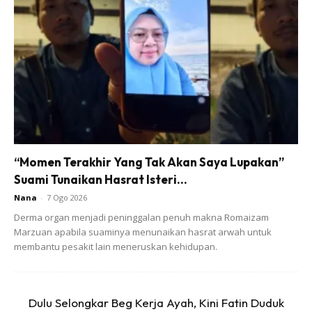
“Momen Terakhir Yang Tak Akan Saya Lupakan”
Suami Tunaikan Hasrat Isteri...
Nana
-
7 Ogo 2026
Derma organ menjadi peninggalan penuh makna Romaizam
Marzuan apabila suaminya menunaikan hasrat arwah untuk
membantu pesakit lain meneruskan kehidupan.
Dulu Selongkar Beg Kerja Ayah, Kini Fatin Duduk