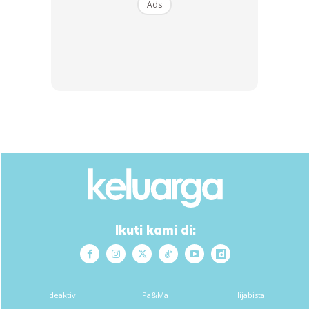
RM14.6
RM24
RM14.6
RM49
Ads
Buy Now
Buy Now
1
/
5
❮
❯
Ads
Ikuti kami di:
Ideaktiv
Pa&Ma
Hijabista