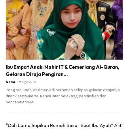
disuntingnya, malah sehingga kini, video ciptaan beliau
ditonton oleh jutaan pelayar media sosial.
Anda mungkin berminat dengan
Ibu Empat Anak, Mahir IT & Cemerlang Al-Quran,
Gelaran Diraja Pengiran...
Nana
-
9 Ogo 2026
SHOPEE MY
SHOPEE MY
Pengiran Raabi’atul menjadi perhatian selepas gelaran dirajanya
CENDAWAN RANGUP BY
[500g – 1kg] Frozen Halal
ditarik serta-merta. Kenali latar belakang, pendidikan dan
HERO CHEF
Dimsum / Dimsum Sejuk
pencapaiannya.
B...
RM14.6
RM24
RM14.6
RM49
Buy Now
Buy Now
“Dah Lama Impikan Rumah Besar Buat Ibu Ayah” Aliff