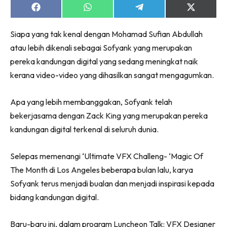
Share
Share
Share
Share
on
on
on
on
Facebook
WhatsApp
Telegram
X
Siapa yang tak kenal dengan Mohamad Sufian Abdullah
(Twitter)
atau lebih dikenali sebagai Sofyank yang merupakan
pereka kandungan digital yang sedang meningkat naik
kerana video-video yang dihasilkan sangat mengagumkan.
Apa yang lebih membanggakan, Sofyank telah
bekerjasama dengan Zack King yang merupakan pereka
kandungan digital terkenal di seluruh dunia.
Selepas memenangi ‘Ultimate VFX Challeng- ‘Magic Of
The Month di Los Angeles beberapa bulan lalu, karya
Sofyank terus menjadi bualan dan menjadi inspirasi kepada
bidang kandungan digital.
Baru-baru ini, dalam program Luncheon Talk: VFX Designer