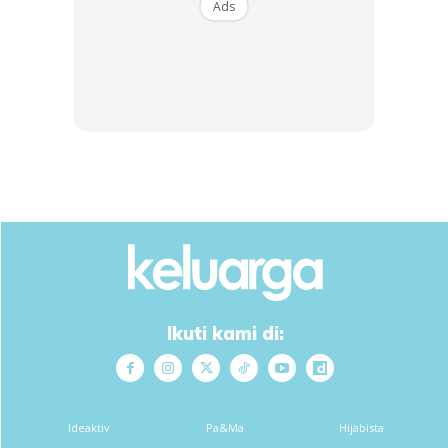
Ads
Nak macam-macam info? Sila subscribe channel
Telegram
KELUARGA
dan join
keluargagader club
Ikuti kami di:
Ideaktiv
Pa&Ma
Hijabista