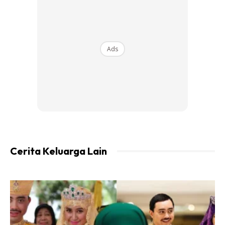
Ads
Ads
Pada masa sama, anak kelahiran Wakaf Bharu, Kelantan ini
bersikap terbuka untuk menjalin kerjasama dengan mana-
mana individu atau syarikat dalam menghasilkan karya
video kreatif.
Cerita Keluarga Lain
Sofyank sebelum ini telah beberapa kali berkolaborasi
dengan selebriti antarabangsa antaranya Paul Ruud (Ant-
Man) dan Jonathan Majors (Kang The Conqueror) selain
pernah menarik perhatian antarabangsa apabila pelakon
terkenal, Will Smith memuat naik semula video yang