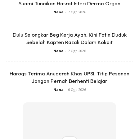
Suami Tunaikan Hasrat Isteri Derma Organ
Ads
Nana
-
7 Ogo 2026
Dulu Selongkar Beg Kerja Ayah, Kini Fatin Duduk
Sebelah Kapten Razali Dalam Kokpit
Nana
-
7 Ogo 2026
@wawazainal92
Akhirnya mak bapak setuju
Haroqs Terima Anugerah Khas UPSI, Titip Pesanan
duduk semenanjung . Ni la hadiah kecil dari
Jangan Pernah Berhenti Belajar
kami buat mamak & bapak❤️
♬ Sang Dewi – Lyodra & Andi Rianto
Nana
-
6 Ogo 2026
Anda mungkin berminat dengan