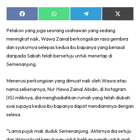
Share
Share
Share
Share
on
on
on
on
Facebook
WhatsApp
Telegram
X
Pelakon yang juga seorang usahawan yang sedang
(Twitter)
meningkat naik, Wawa Zainal berkongsikan rasa gembira
dan syukurnya selepas kedua ibu bapanya yang berasal
daripada Sabah telah bersetuju untuk menetap di
Semenanjung.
Menerusi perkongsian yang dimuat naik oleh Wawa atau
nama sebenarnya, Nur Hawa Zainal Abidin, di Instagram
(IG) miliknya, dia menghadiahkan rumah yang telah diubah
suai supaya kedua ibu bapanya dapat mendiaminya dengan
selesa.
“Lama pujuk mak duduk Semenanjung. Akhirnya dia setuju
dan Wawa buat keputusan untuk belikan rumah untuk mak