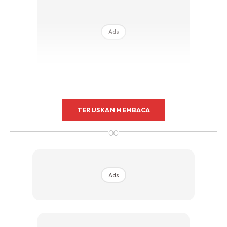
Ads
TERUSKAN MEMBACA
[TRENDING]
“Dua-dua Princess Umi.” Ramai Puji Cara
∞
Isteri Fizo Omar Layan Maryam
[LAYAN SELERA]
Buat Tauhu Sendiri. Mudah Dan Jimat.
Yang Penting HALAL
Ads