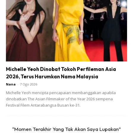
Perkongsian video tersebut ternyata menjadi inspirasi buat
pada pengikut Wawa dan tidak ketinggalan rakan artis
seperti Zarina Zainuddin, Fasha Sandha dan juga Syida
Melvin yang memberi reaksi positif.
Ramai juga yang sebak mendengar doa yang dibacakan
oleh ayah Wawa yang terharu apabila dihadiahkan sebuah
rumah untuk tinggal bersama di Semenanjung.
Michelle Yeoh Dinobat Tokoh Perfileman Asia
2026, Terus Harumkan Nama Malaysia
Semoga kisah Wawa Zainal ini menjadi inspirasi buat kita
Nana
-
7 Ogo 2026
semua.
Michelle Yeoh mencipta pencapaian membanggakan apabila
dinobatkan The Asian Filmmaker of the Year 2026 sempena
Festival Filem Antarabangsa Busan ke-31.
“Momen Terakhir Yang Tak Akan Saya Lupakan”