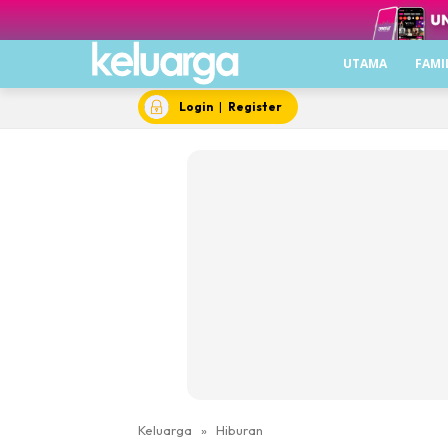
UTAMA
FAMI
Login
|
Register
Keluarga
»
Hiburan