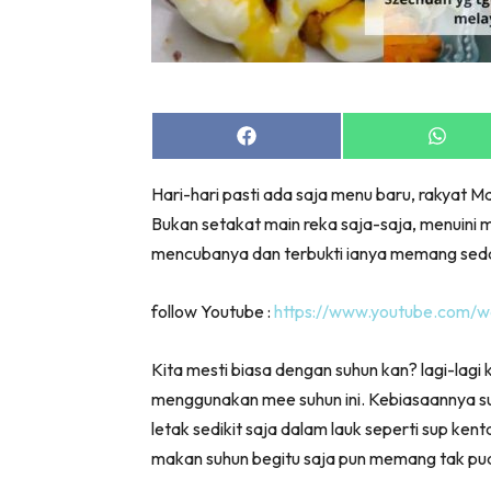
Share
Share
on
on
Facebook
Whats
Hari-hari pasti ada saja menu baru, rakyat
Bukan setakat main reka saja-saja, menuini
mencubanya dan terbukti ianya memang seda
follow Youtube :
https://www.youtube.com/
Kita mesti biasa dengan suhun kan? lagi-lag
menggunakan mee suhun ini. Kebiasaannya suh
letak sedikit saja dalam lauk seperti sup k
makan suhun begitu saja pun memang tak pu