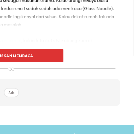
un itu sebagai makanan utama. Kalau orang melayu biasa
kedai runcit sudah sudah ada mee kaca (Glass Noodle).
 noodle lagi kenyal dari suhun. Kalau dekat rumah tak ada
da masalah
zamakmal
, kali ini kita ikut style abang zam ok..
USKAN MEMBACA
∞
Ads