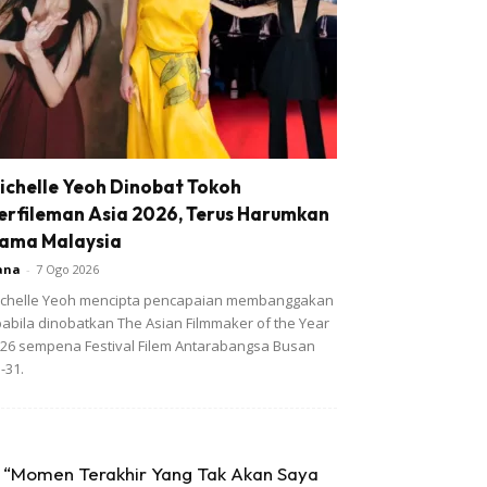
ichelle Yeoh Dinobat Tokoh
erfileman Asia 2026, Terus Harumkan
ama Malaysia
ana
-
7 Ogo 2026
chelle Yeoh mencipta pencapaian membanggakan
abila dinobatkan The Asian Filmmaker of the Year
26 sempena Festival Filem Antarabangsa Busan
-31.
“Momen Terakhir Yang Tak Akan Saya