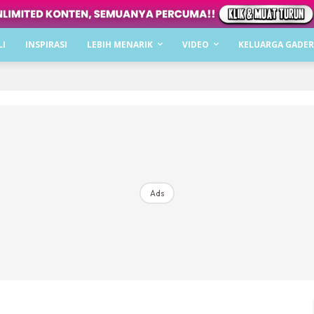
Dapatkan cerita, perkongsian dan info menarik. F
LI
INSPIRASI
LEBIH MENARIK
VIDEO
KELUARGA GADER
Dengan ini saya bersetuju dengan
Terma Penggunaan
dan
P
Langgan Sekarang
Langganan anda telah diterima. Terima kasih!
Ads
Mencari bahagia bersama KELUARGA?
Download dan baca sekarang di
KLIK DI SEENI