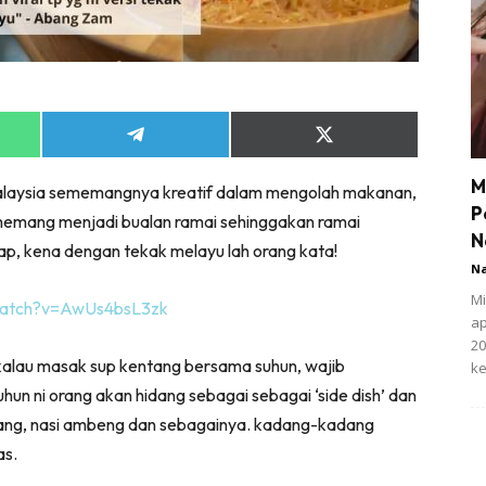
Share
Share
on
on
App
Telegram
X
M
 Malaysia sememangnya kreatif dalam mengolah makanan,
(Twitter)
P
 memang menjadi bualan ramai sehinggakan ramai
N
p, kena dengan tekak melayu lah orang kata!
N
Mi
watch?v=AwUs4bsL3zk
ap
20
i kalau masak sup kentang bersama suhun, wajib
ke
un ni orang akan hidang sebagai sebagai ‘side dish’ dan
entang, nasi ambeng dan sebagainya. kadang-kadang
as.