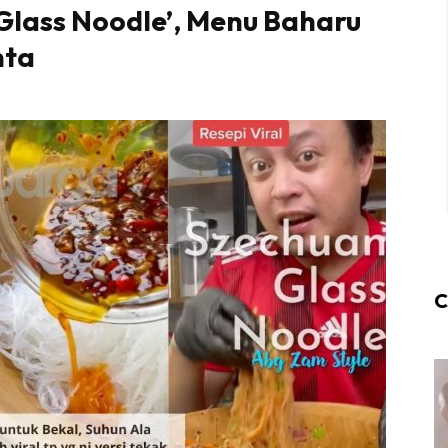
 Glass Noodle’, Menu Baharu
nta
C