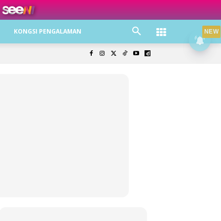
ree jer!
KONGSI PENGALAMAN
NEW
olisi Privasi