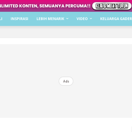
Dapatkan cerita, perkongsian dan info menarik. F
LI
INSPIRASI
LEBIH MENARIK
VIDEO
KELUARGA GADER
Dengan ini saya bersetuju dengan
Terma Penggunaan
dan
P
Langgan Sekarang
Langganan anda telah diterima. Terima kasih!
Ads
Mencari bahagia bersama KELUARGA?
Download dan baca sekarang di
KLIK DI SEENI