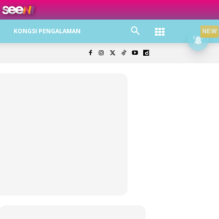
ree jer!
KONGSI PENGALAMAN
NEW
olisi Privasi