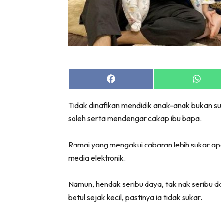
Share
Share
on
on
Facebook
Whats
Tidak dinafikan mendidik anak-anak bukan s
soleh serta mendengar cakap ibu bapa.
Ramai yang mengakui cabaran lebih sukar a
media elektronik.
Namun, hendak seribu daya, tak nak seribu d
betul sejak kecil, pastinya ia tidak sukar.