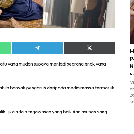
Share
Share
M
on
on
P
App
Telegram
X
uatu yang mudah supaya menjadi seorang anak yang
(Twitter)
N
N
Mi
pabila banyak pengaruh daripada media massa termasuk
ap
20
ke
alih, jika ada pengawasan yang baik dan asuhan yang