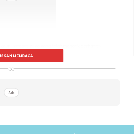
akaun Instagramnya yang telah menarik perhatian
USKAN MEMBACA
∞
Ads