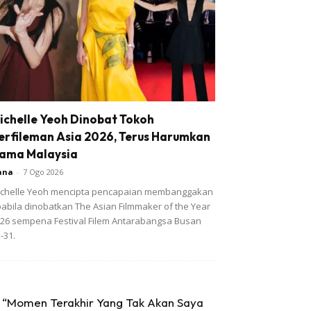
ichelle Yeoh Dinobat Tokoh
erfileman Asia 2026, Terus Harumkan
ama Malaysia
ana
-
7 Ogo 2026
chelle Yeoh mencipta pencapaian membanggakan
abila dinobatkan The Asian Filmmaker of the Year
26 sempena Festival Filem Antarabangsa Busan
-31.
“Momen Terakhir Yang Tak Akan Saya