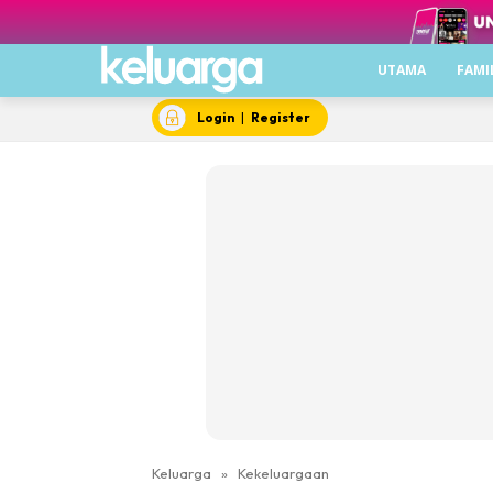
UTAMA
FAMI
Login
|
Register
Keluarga
»
Kekeluargaan