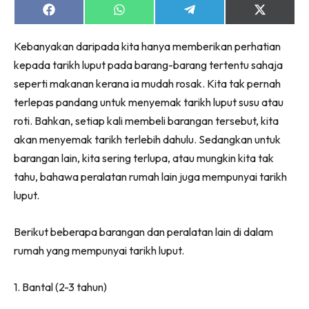
Share
Share
Share
Share
on
on
on
on
Facebook
WhatsApp
Telegram
X
Kebanyakan daripada kita hanya memberikan perhatian
(Twitter)
kepada tarikh luput pada barang-barang tertentu sahaja
seperti makanan kerana ia mudah rosak. Kita tak pernah
terlepas pandang untuk menyemak tarikh luput susu atau
roti. Bahkan, setiap kali membeli barangan tersebut, kita
akan menyemak tarikh terlebih dahulu. Sedangkan untuk
barangan lain, kita sering terlupa, atau mungkin kita tak
tahu, bahawa peralatan rumah lain juga mempunyai tarikh
luput.
Berikut beberapa barangan dan peralatan lain di dalam
rumah yang mempunyai tarikh luput.
1. Bantal (2-3 tahun)