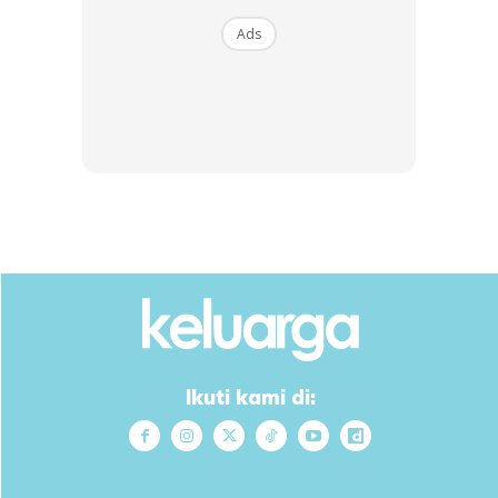
gunakannya untuk mencuci lantai dan baju anda. Pernah?
Ads
Ini adalah kerana kita mengganggap produk-produk ini
tidak mempunyai tarikh luput, dan berasa rugi jika
membuangnya. Menurut Good Housekeeping,
keberkesanan produk-produk ini akan berkurangan selepas
tempoh tertentu dan bekas plastik produk itu juga akan
memberi kesan kepada formula produk itu. Kami sertakan
tarikh luput bagi produk-produk pembersih yang mungkin
ada di rumah anda.
Sabun basuh baju : 6 hingga 12 bulan
Pelembut pakaian : 1 tahun
Pembersih lantai / sinki : 2 tahun
Pembasmi kuman (Dettol) : 3 bulan
Ikuti kami di:
Sabun basuh pinggan : 12 hingga 18 bulan
6. Minyak wangi (1-3 tahun)