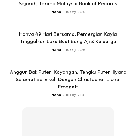
Sejarah, Terima Malaysia Book of Records
kali digunakan. Gantikannya selepas beberapa minggu.
Nana
-
10 Ogo 2026
5. Produk pencuci / pembersih
Hanya 49 Hari Bersama, Pemergian Kayla
Tinggalkan Luka Buat Bang Aji & Keluarga
Nana
-
10 Ogo 2026
Anggun Bak Puteri Kayangan, Tengku Puteri Ilyana
Selamat Bernikah Dengan Christopher Lionel
Froggatt
Nana
-
10 Ogo 2026
Pernah tak anda mengalami situasi ini, anda baru berpindah
ke rumah baru, dan terdapat produk pembersih atau
pencuci seperti pencuci lantai atau sabun basuh baju.
Berasa rugi untuk buang barang-barang ini anda pun