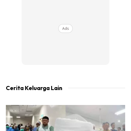
menyelesaikan masalah itu. Sentiasa tukar kepada tuala
yang baru, setiap 1-2 tahun.
Ads
3. Berus gigi (3 bulan)
Ya, kebanyakan di antara kita hanya akan menukar kepada
berus gigi yang baru hanya apabila bulu-bulunya sudah
tercabut atau rosak. Doktor gigi mengesyorkan agar kita
menukar berus gigi setiap 2 atau 3 bulan. Berus gigi yang
rosak dan keras akan menyebabkan hakisan pada gigi.
Cerita Keluarga Lain
4. Span mandian / Loofah (2-3 minggu)