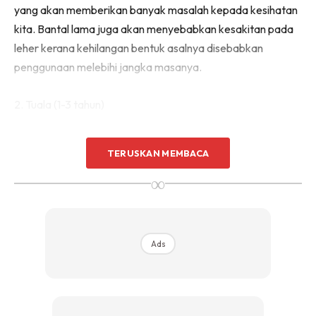
yang akan memberikan banyak masalah kepada kesihatan
kita. Bantal lama juga akan menyebabkan kesakitan pada
leher kerana kehilangan bentuk asalnya disebabkan
penggunaan melebihi jangka masanya.
2. Tuala (1-3 tahun)
Pernah tengok orang memakai tuala sehingga nipis dan
TERUSKAN MEMBACA
gelap warnanya? Ia bukanlah disebabkan kualiti tuala itu
∞
tidak bagus, tetapi kerana penggunaan sesebuah tuala
untuk jangka masa yang terlalu lama. Jika anak-anak anda
tinggal di asrama, cuba periksa tuala anak anda. Sama ada
ianya masih elok atau tidak. Disebabkan tuala sentiasa
Ads
basah, ia adalah tempat yang paling baik untuk
pertumbuhan bakteria, dan akan menjadi punca kepada
pelbagai penyakit kulit.
Walaupun kerap dibasuh, tuala akan tetap tidak dapat