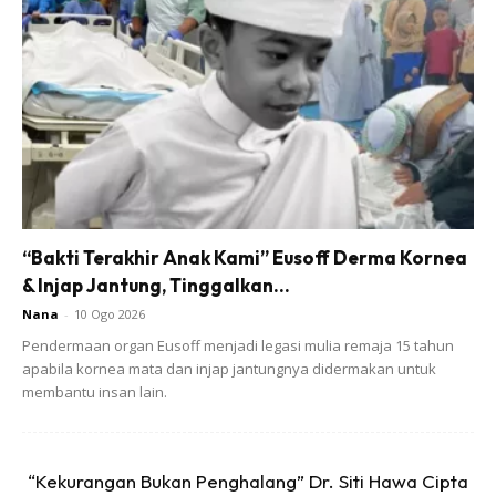
Ads
Span mandian atau loofah akan mula membiakkan
bakterian dan kuman hanya dalam beberapa minggu.
“Bakti Terakhir Anak Kami” Eusoff Derma Kornea
Disebabkan ia sentiasa dalam keadaan basah, ini akan
& Injap Jantung, Tinggalkan...
mempercepatkan lagi proses pembiakan tersebut. Loofah
Nana
-
10 Ogo 2026
yang diperbuat daripada plastik dan berjaring seperti
Pendermaan organ Eusoff menjadi legasi mulia remaja 15 tahun
gambar di atas adalah lebih selamat dan tahan lebih lama,
apabila kornea mata dan injap jantungnya didermakan untuk
membantu insan lain.
kira-kira 8 minggu kerana ia mempunyai ruang antaranya
yang lebih besar berbanding span mandian biasa.
Untuk memastikan span anda tahan lebih lama, sentiasa
“Kekurangan Bukan Penghalang” Dr. Siti Hawa Cipta
bilas dan keringkan span dan loofah anda selepas setiap