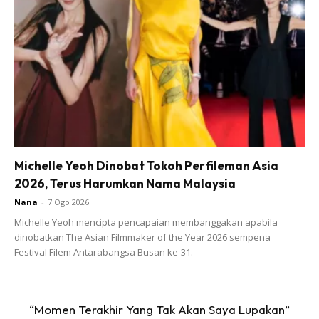
Michelle Yeoh Dinobat Tokoh Perfileman Asia
Sukatan untuk resipi ini juga cukup mudah tak payah nak
2026, Terus Harumkan Nama Malaysia
pakai penimbang. Jadi, selain untuk hidangan seisi keluarga,
Nana
-
7 Ogo 2026
boleh juga menjana pendapatan dengan buat jualan . Boleh
Michelle Yeoh mencipta pencapaian membanggakan apabila
lah tambah duit poket sendiri kan.
dinobatkan The Asian Filmmaker of the Year 2026 sempena
Festival Filem Antarabangsa Busan ke-31.
“Momen Terakhir Yang Tak Akan Saya Lupakan”