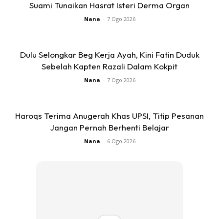
Suami Tunaikan Hasrat Isteri Derma Organ
Ads
Nana
-
7 Ogo 2026
Dulu Selongkar Beg Kerja Ayah, Kini Fatin Duduk
Sebelah Kapten Razali Dalam Kokpit
Nana
-
7 Ogo 2026
Jim lihat bagaimana cara yang dikongsikan oleh
Aida Ida
Kedah
Haroqs Terima Anugerah Khas UPSI, Titip Pesanan
Jangan Pernah Berhenti Belajar
Nana
-
6 Ogo 2026
Saya cuma nk kongsi dgn shbt2 group nie resepi 4 in 1 cara
saya..guna 1 adunan,adunan yg sama boleh mempelbagai
jns bun ,base pizza,donat, burger malaysia dan
lain2.sukatan mudah x pakai penimbang..duk sj kt rumah
sambil jaga ank kecil boleh buat jualan habuan duit poket