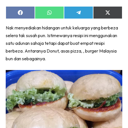
Share
Share
Share
Share
on
on
on
on
Facebook
WhatsApp
Telegram
X
Nak menyediakan hidangan untuk keluarga yang berbeza
(Twitter)
selera tak susah pun. Istimewanya resipi ini menggunakan
satu adunan sahaja tetapi dapat buat empat resipi
berbeza. Antaranya Donut, asas pizza, , burger Malaysia
bun dan sebagainya.