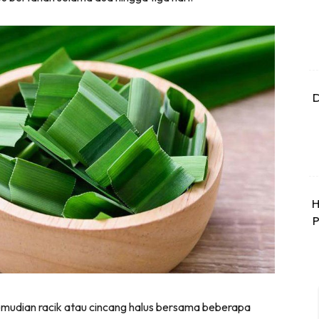
D
H
P
emudian racik atau cincang halus bersama beberapa