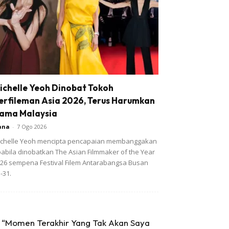
ichelle Yeoh Dinobat Tokoh
erfileman Asia 2026, Terus Harumkan
ama Malaysia
ana
-
7 Ogo 2026
chelle Yeoh mencipta pencapaian membanggakan
abila dinobatkan The Asian Filmmaker of the Year
26 sempena Festival Filem Antarabangsa Busan
-31.
“Momen Terakhir Yang Tak Akan Saya