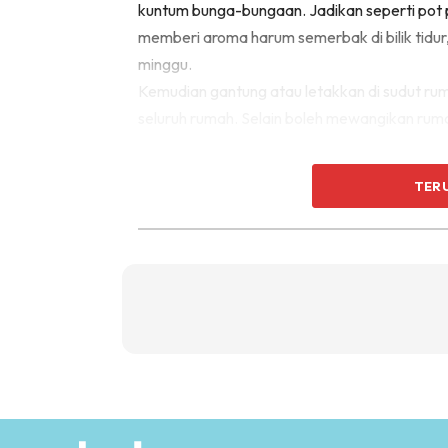
kuntum bunga-bungaan. Jadikan seperti pot 
memberi aroma harum semerbak di bilik tidur, 
minggu.
Kemudian gantung atau letakkan di sudut r
seluruh rumah. Selain boleh mewangikan ruma
TER
3. Selain itu, kelopak bunga mawar diracik 