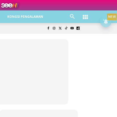
ree jer!
KONGSI PENGALAMAN
NEW
olisi Privasi