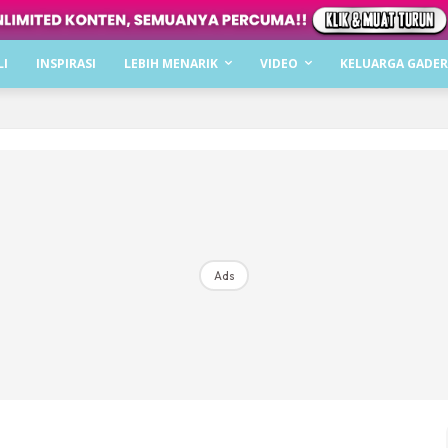
Dapatkan cerita, perkongsian dan info menarik. F
LI
INSPIRASI
LEBIH MENARIK
VIDEO
KELUARGA GADER
Dengan ini saya bersetuju dengan
Terma Penggunaan
dan
P
Langgan Sekarang
Langganan anda telah diterima. Terima kasih!
Ads
Mencari bahagia bersama KELUARGA?
Download dan baca sekarang di
KLIK DI SEENI