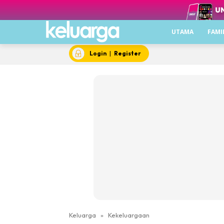
UTAMA
FAMI
Login
|
Register
Keluarga
»
Kekeluargaan