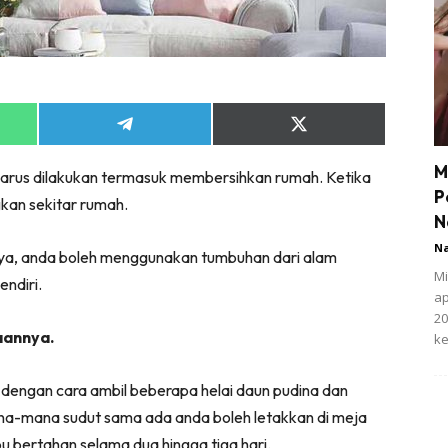
Share
Share
on
on
App
Telegram
X
M
harus dilakukan termasuk membersihkan rumah. Ketika
(Twitter)
P
kan sekitar rumah.
N
N
nya, anda boleh menggunakan tumbuhan dari alam
Mi
ndiri.
ap
20
aannya.
ke
 dengan cara ambil beberapa helai daun pudina dan
mana-mana sudut sama ada anda boleh letakkan di meja
 bertahan selama dua hingga tiga hari.