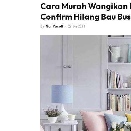
Cara Murah Wangikan R
Confirm Hilang Bau Bus
By
Nor Yusoff
-
28 Dis 2021