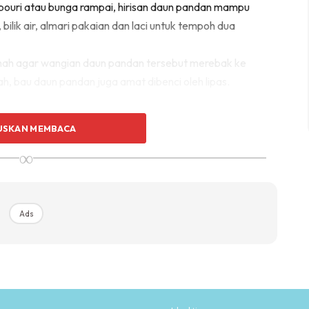
pouri atau bunga rampai, hirisan daun pandan mampu
bilik air, almari pakaian dan laci untuk tempoh dua
umah agar wangian daun pandan tersebut merebak ke
h, bau daun pandan juga amat dibenci oleh lipas.
USKAN MEMBACA
∞
Ads
Ads
halus dan dicampur bersama daun pandan menjadi bunga