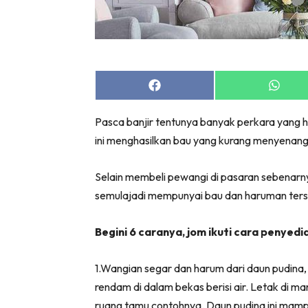
Share
Share
on
on
Facebook
Whats
Pasca banjir tentunya banyak perkara yang 
ini menghasilkan bau yang kurang menyenang
Selain membeli pewangi di pasaran sebenar
semulajadi mempunyai bau dan haruman terse
Begini 6 caranya, jom ikuti cara penyedi
1.Wangian segar dan harum dari daun pudina,
rendam di dalam bekas berisi air. Letak di 
ruang tamu contohnya. Daun pudina ini mampu