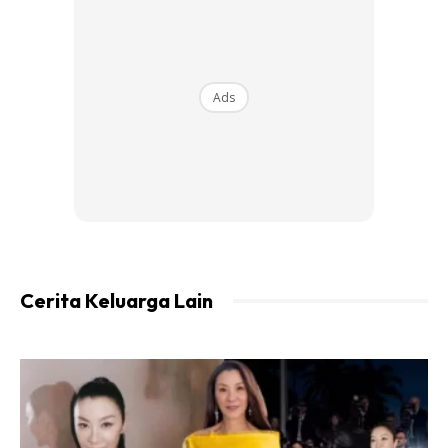
banyak nyamuk
#TikTokGuru
#jombelajar
#jezismart
#learnontiktok
#tips
♬ My
Name Is – D Billions
Ads
Boleh cuba panduan mudah ini! Sangat mudah.
Sumber:
Jason Jezi
Cerita Keluarga Lain
Ads