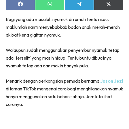
Share
Share
Share
Share
on
on
on
on
Facebook
WhatsApp
Telegram
X
Bagi yang ada masalah nyamuk di rumah tentu risau,
(Twitter)
maklumlah nanti menyebabkab badan anak merah-merah
akibat kena gigitan nyamuk.
Walaupun sudah menggunakan penyembur nyamuk tetap
ada ‘terselit’ yang masih hidup. Tentu buntu dibuatnya
nyamuk tetap ada dan makin banyak pula.
Menarik dengan perkongsian pemuda bernama
Jason Jezi
di laman TikTok mengenai cara bagi menghilangkan nyamuk
hanya menggunakan satu bahan sahaja. Jom kita lihat
caranya.