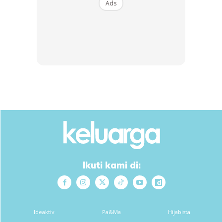
Ads
KELUARGA TALK:
Nak tahu formula mengurus
belanjawan keluarga dengan sistematik? Ikuti Keluarga
Talk kali ini dengan tajuk ‘ Ringgit Diurus Keluarga Lebih
Tenang’ bersama panel Prof Madya Dr Nuradli Ridzwan
Shah Bin Mohd Dali Fakulti Ekonomi Dan Muamalat,
Universiti Sains Islam Malaysia (USIM).
Ikuti kami di:
Ideaktiv
Pa&Ma
Hijabista