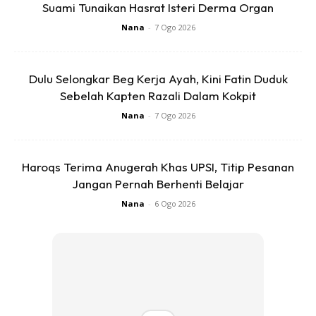
Suami Tunaikan Hasrat Isteri Derma Organ
anda berminat, daftar di link ini
https://toko.ideaktiv.com/product/jom-masak-menu-
Nana
-
7 Ogo 2026
iftar-kegemaran-keluarga/
Anda juga boleh whatsapp
admin di 016-9647520 untuk info lanjut.
Dulu Selongkar Beg Kerja Ayah, Kini Fatin Duduk
Sebelah Kapten Razali Dalam Kokpit
Nana
-
7 Ogo 2026
Haroqs Terima Anugerah Khas UPSI, Titip Pesanan
Jangan Pernah Berhenti Belajar
Nana
-
6 Ogo 2026