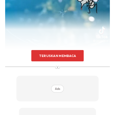
TERUSKAN MEMBACA
∞
Ads
@jason_jezi
Hanya 1 bahan ni, nyamuk
hilang⁉️ share kpd kawan2 yg rumah