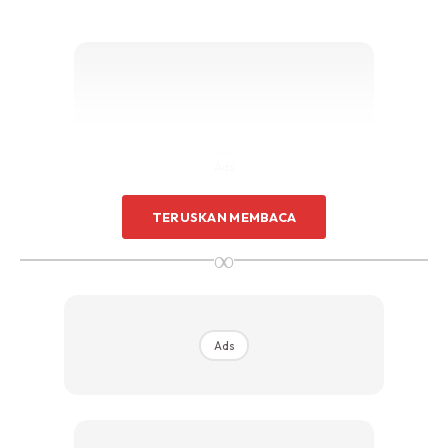
Ads
TERUSKAN MEMBACA
∞
Guna Plastik
Ads
Jika untuk memudahkan penyimpanan, cili padi yang di
buang tangkainya tadi bolehlah diletakkan ke dalam beg
plastik yang boleh dikemaskan di atasnya. Tebukkan sedikit
lubang bagi membolehkan udara beredar di dalamnya.