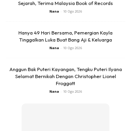
Sejarah, Terima Malaysia Book of Records
Nana
-
10 Ogo 2026
Bawang Putih
Hanya 49 Hari Bersama, Pemergian Kayla
Tinggalkan Luka Buat Bang Aji & Keluarga
Anda mungkin berminat dengan
Nana
-
10 Ogo 2026
Anggun Bak Puteri Kayangan, Tengku Puteri Ilyana
Selamat Bernikah Dengan Christopher Lionel
Froggatt
Nana
-
10 Ogo 2026
SHOPEE MY
SHOPEE MY
Serbuk Cili Thai Serbuk
CENDAWAN RANGUP BY
Cili Kisar Halus Serbuk Cili
HERO CHEF
Me...
RM3.19
RM14.6
RM3.19
RM14.6