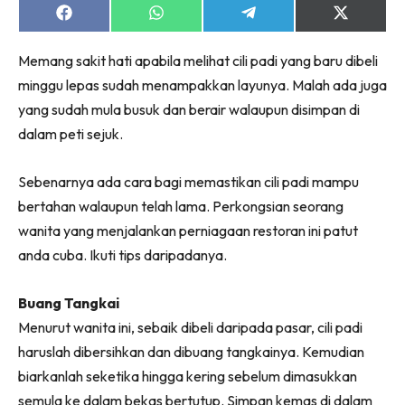
Share
Share
Share
Share
on
on
on
on
Facebook
WhatsApp
Telegram
X
Memang sakit hati apabila melihat cili padi yang baru dibeli
(Twitter)
minggu lepas sudah menampakkan layunya. Malah ada juga
yang sudah mula busuk dan berair walaupun disimpan di
dalam peti sejuk.
Sebenarnya ada cara bagi memastikan cili padi mampu
bertahan walaupun telah lama. Perkongsian seorang
wanita yang menjalankan perniagaan restoran ini patut
anda cuba. Ikuti tips daripadanya.
Buang Tangkai
Menurut wanita ini, sebaik dibeli daripada pasar, cili padi
haruslah dibersihkan dan dibuang tangkainya. Kemudian
biarkanlah seketika hingga kering sebelum dimasukkan
semula ke dalam bekas bertutup. Simpan kemas di dalam