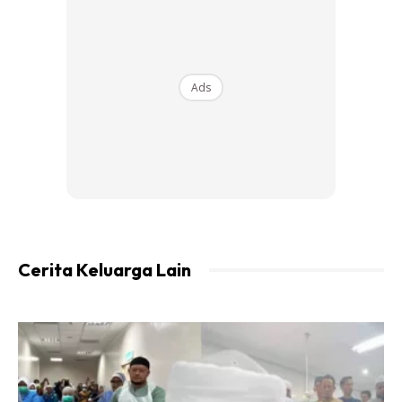
Pilih Surat Khabar
Cili yang dibuang tangkai juga boleh disimpan di dalam
kertas surat khabar dan bungkuslah kemas. Kemudian
Ads
simpanlah ke dalam peti sejuk. Kertas membolehkan haba
dan suhu sesuai pada cili. Ini membuatkan cili mampu
bertahan lebih lama.
Kisar Dan Masak
Salah satu cara lagi bagi memastikan cili padi lebih tahan
lama adalah dengan cara mengisarnya dan simpan untuk
Cerita Keluarga Lain
dijadikan pes. Namun untuk kekal lama kena ada caranya.
Caranya kisar cili padi bersama garam hingga hancur dan
masak seketika di atas api perlahan. Biarkan hingga kering
dan simpanlah di dalam peti sejuk.