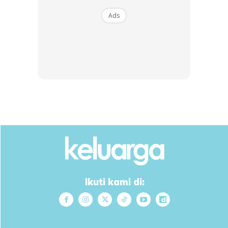
Ads
Buy Now
Buy Now
1
/
5
❮
❯
Ads
Ikuti kami di:
Salah satu kaedah lagi adalah dengan meletakkan bawang