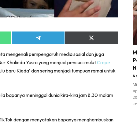
Share
Share
on
on
App
Telegram
X
M
-rata mengenali pempengaruh media sosial dan juga
(Twitter)
P
ur Khalieda Yusra yang menjual pencuci mulut
Crepe
N
lu baru Kieda’ dan sering menjadi tumpuan ramai untuk
N
Mi
ap
la bapanya meninggal dunia kira-kira jam 8.30 malam
20
ke
kasi TikTok dengan menyatakan bapanya menghembuskan