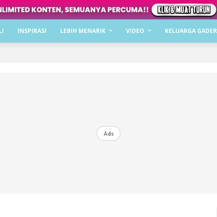
Dapatkan cerita, perkongsian dan info menarik. F
LI
INSPIRASI
LEBIH MENARIK
VIDEO
KELUARGA GADER
Dengan ini saya bersetuju dengan
Terma Penggunaan
dan
P
Langgan Sekarang
Langganan anda telah diterima. Terima kasih!
Ads
Mencari bahagia bersama KELUARGA?
Download dan baca sekarang di
KLIK DI SEENI