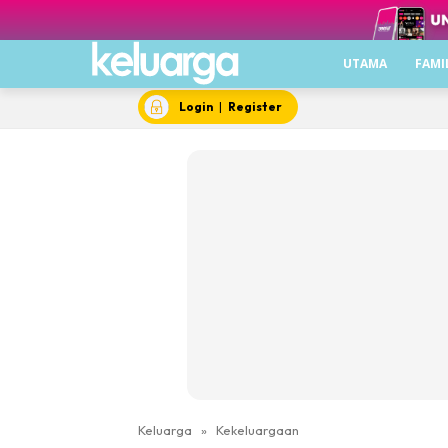
UTAMA
FAMI
Login
|
Register
Keluarga
»
Kekeluargaan