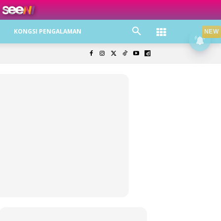
ree jer!
KONGSI PENGALAMAN
NEW
olisi Privasi