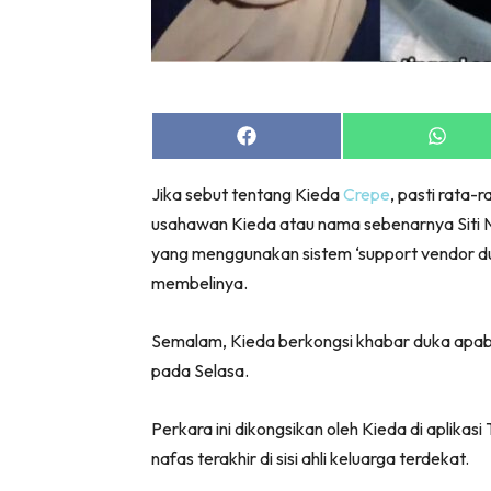
Share
Share
on
on
Facebook
Whats
Jika sebut tentang Kieda
Crepe
, pasti rata
usahawan Kieda atau nama sebenarnya Siti N
yang menggunakan sistem ‘support vendor du
membelinya.
Semalam, Kieda berkongsi khabar duka apabi
pada Selasa.
Perkara ini dikongsikan oleh Kieda di apli
nafas terakhir di sisi ahli keluarga terdekat.