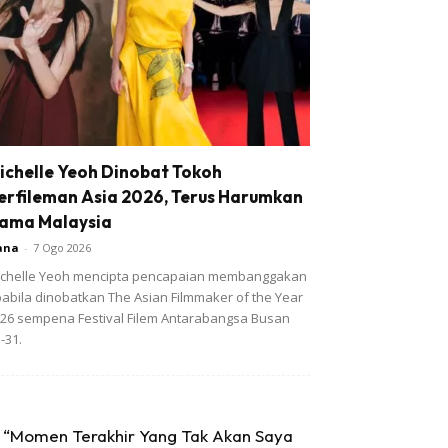
ichelle Yeoh Dinobat Tokoh
erfileman Asia 2026, Terus Harumkan
ama Malaysia
ana
-
7 Ogo 2026
chelle Yeoh mencipta pencapaian membanggakan
abila dinobatkan The Asian Filmmaker of the Year
26 sempena Festival Filem Antarabangsa Busan
-31.
“Momen Terakhir Yang Tak Akan Saya