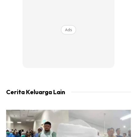
makan kat rumah sbb nak jimat duit. Demi rumah idaman.
Sanggup berkorban. Sekarang rumah ni dah nak habis
bayar. Alhamdulillah. Ni kisah 19thn lepas.
Ads
Rumah idaman kedua. Beli 3thn lepas. Banglo 7 bilik, 6 bilik
air. Apa pula yg perlu “dilepaskan” kali ni ?
Cerita Keluarga Lain
Ads