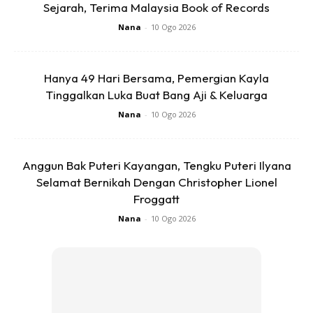
Sejarah, Terima Malaysia Book of Records
Nana
-
10 Ogo 2026
Hanya 49 Hari Bersama, Pemergian Kayla
Tinggalkan Luka Buat Bang Aji & Keluarga
Nana
-
10 Ogo 2026
Anggun Bak Puteri Kayangan, Tengku Puteri Ilyana
Hidup ni satu pilihan. Setiap pilihan ada baik & buruk. Tiada
Selamat Bernikah Dengan Christopher Lionel
pilihan yang lebih baik daripada pilihan lain.
Froggatt
Nana
-
10 Ogo 2026
Ads