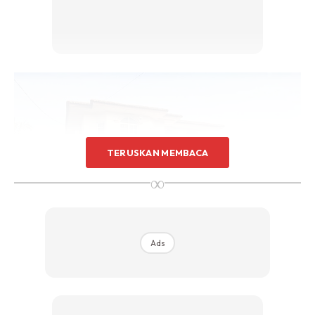
TERUSKAN MEMBACA
∞
Ads
Makan luar boleh sebulan sekali. Tudung beli kat pasar
malam rm5 dpt 2lai. Saya surirumah tapi amek upah
menjahit tudung. Suami g keja naik motocup, time lunch blk