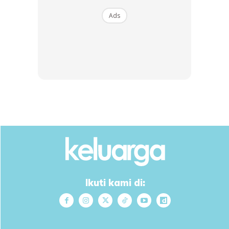
Ads
Semuanya bergantung kepada perspektif masing². Jika
rasa pilihan tu terbaik buat kita, teruskanlah. Pedulikan
tanggapan manusia. Kita ada Allah yg menilai kita.
Anda mungkin berminat dengan
Ikuti kami di: