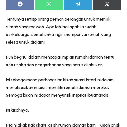
Share
Share
Share
Share
on
on
on
on
Facebook
WhatsApp
Telegram
X
Tentunya setiap orang pernah berangan untuk memiliki
(Twitter)
rumah yang mewah. Apatah lagi apabila sudah
berkeluarga, semahunya ingin mempunyai rumah yang
selesa untuk didiami.
Pun begitu, dalam mencapai impian rumah idaman tentu
ada usaha dan pengorbanan yang harus dilakukan.
Ini sebagaimana perkongsian kisah suami isteri ini dalam
merialisasikan impian memiliki rumah idaman mereka.
Semoga kisah ini dapat menyuntik inspirasi buat anda.
Ini kisahnya.
Ptg ni akak nak share kisah rumah idaman kami . Kisah anak