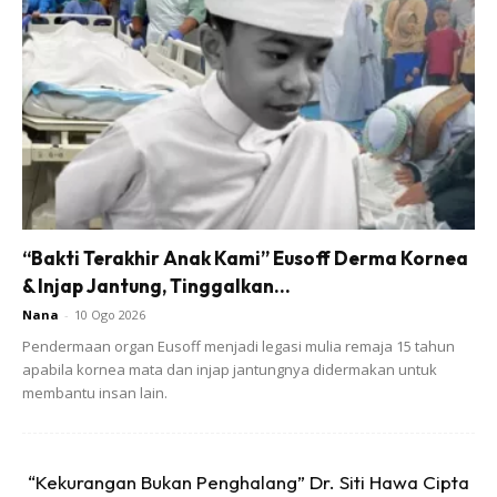
Kami “lepaskan” motor GTR 1400cc, Mercedes CLA250
dan Vellfire. Digantikan dgn skuter Modenas & Exora versi
terbaru yg enjin turbo tu . Alhamdulillah.
“Bakti Terakhir Anak Kami” Eusoff Derma Kornea
& Injap Jantung, Tinggalkan...
Nana
-
10 Ogo 2026
Pendermaan organ Eusoff menjadi legasi mulia remaja 15 tahun
apabila kornea mata dan injap jantungnya didermakan untuk
membantu insan lain.
“Kekurangan Bukan Penghalang” Dr. Siti Hawa Cipta