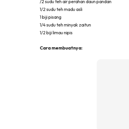
/2 sudu teh air perahan daun pandan
1/2 sudu teh madu asli
1 biji pisang
1/4 sudu teh minyak zaitun
1/2 biji limau nipis
Cara membuatnya: