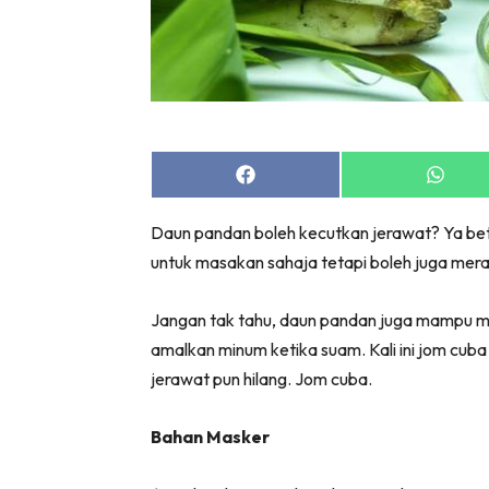
Share
Share
on
on
Facebook
Whats
Daun pandan boleh kecutkan jerawat? Ya betul
untuk masakan sahaja tetapi boleh juga mer
Jangan tak tahu, daun pandan juga mampu m
amalkan minum ketika suam. Kali ini jom cub
jerawat pun hilang. Jom cuba.
Bahan Masker