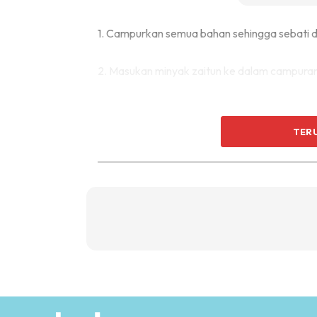
1. Campurkan semua bahan sehingga sebati da
2. Masukan minyak zaitun ke dalam campuran
TER