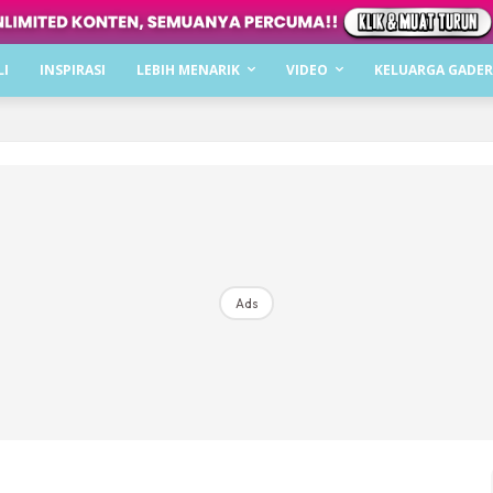
Dapatkan cerita, perkongsian dan info menarik. F
LI
INSPIRASI
LEBIH MENARIK
VIDEO
KELUARGA GADER
Dengan ini saya bersetuju dengan
Terma Penggunaan
dan
P
Langgan Sekarang
Langganan anda telah diterima. Terima kasih!
Ads
Mencari bahagia bersama KELUARGA?
Download dan baca sekarang di
KLIK DI SEENI