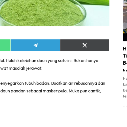
Share
Share
H
on
on
T
App
Telegram
X
. Itulah kelebihan daun yang satu ini. Bukan hanya
(Twitter)
B
awat masalah jerawat.
N
Ha
enyegarkan tubuh badan. Buatkan air rebusannya dan
ka
be
a daun pandan sebagai masker pula. Muka pun cantik,
te