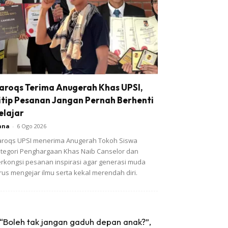
aroqs Terima Anugerah Khas UPSI,
itip Pesanan Jangan Pernah Berhenti
elajar
ana
-
6 Ogo 2026
roqs UPSI menerima Anugerah Tokoh Siswa
tegori Penghargaan Khas Naib Canselor dan
rkongsi pesanan inspirasi agar generasi muda
rus mengejar ilmu serta kekal merendah diri.
“Boleh tak jangan gaduh depan anak?”,