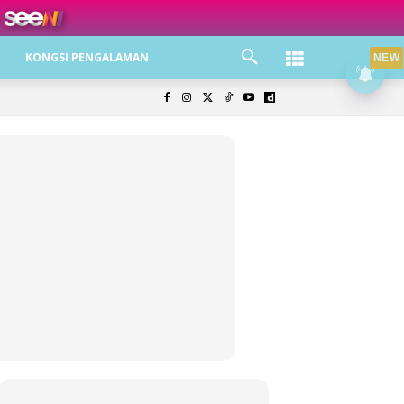
ree jer!
KONGSI PENGALAMAN
NEW
olisi Privasi