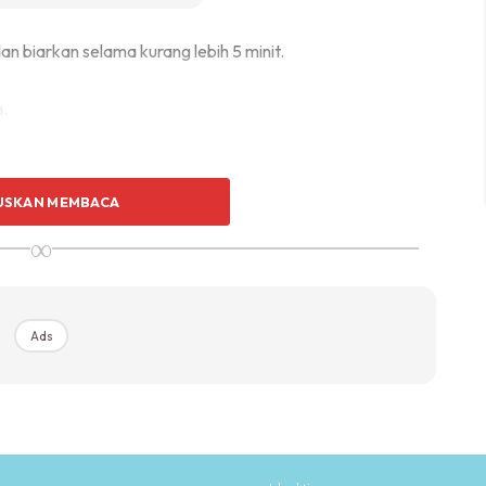
n biarkan selama kurang lebih 5 minit.
.
USKAN MEMBACA
∞
Ads
Ads