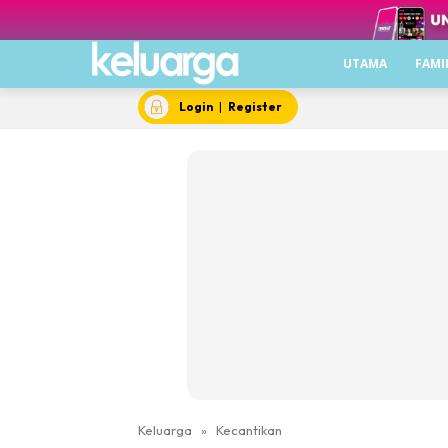
UTAMA
FAMI
Login
|
Register
Keluarga
»
Kecantikan