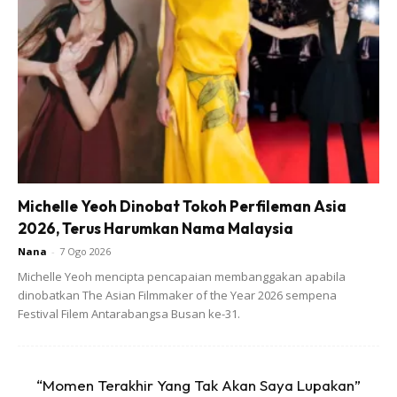
[TRENDING]
Kepala Aku Dihayun Jurulatih.” Remuk Hati
Kakak Allahyarham Prebet Iman Bila Temui Nota Adiknya
Di ‘Ragging’ Selepas 5 Bulan Pemergiannya
[EKSKLUSIF]
Kalau Nak Jadi Perdana Menteri Kenalah…
Nasihat ‘Deep’ Tun M Kepada Umar
Michelle Yeoh Dinobat Tokoh Perfileman Asia
2026, Terus Harumkan Nama Malaysia
Nana
-
7 Ogo 2026
Michelle Yeoh mencipta pencapaian membanggakan apabila
dinobatkan The Asian Filmmaker of the Year 2026 sempena
Festival Filem Antarabangsa Busan ke-31.
“Momen Terakhir Yang Tak Akan Saya Lupakan”