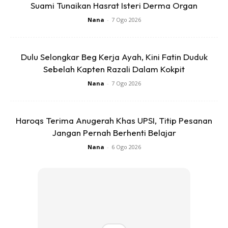
Suami Tunaikan Hasrat Isteri Derma Organ
Nana
-
7 Ogo 2026
Dulu Selongkar Beg Kerja Ayah, Kini Fatin Duduk
Ads
Sebelah Kapten Razali Dalam Kokpit
Nana
-
7 Ogo 2026
Haroqs Terima Anugerah Khas UPSI, Titip Pesanan
Jangan Pernah Berhenti Belajar
Nana
-
6 Ogo 2026