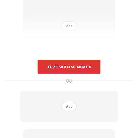
Ads
TERUSKAN MEMBACA
Di ruangan komen mendapati ramai yang terhibur dengan
∞
kejadian yang jarang-jarang berlaku ekoran kebiasannya
jumlah murid adalah ramai dalam satu kelas.
Ads
Kalau dia tidak hadir macam mana? Terpinga-pinga cikgu
sendirian dalam kelas,” komen Nasfarina.
Kalau perhimpunan macam mana itu? Tetapi senanglah dia