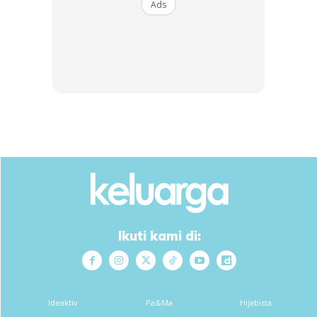
Ads
Anda mungkin berminat dengan
SHOPEE MY
SHOPEE MY
Ikuti kami di:
CENDAWAN RANGUP BY
[500g – 1kg] Frozen Halal
HERO CHEF
Dimsum / Dimsum Sejuk
B...
RM14.6
RM24
RM14.6
RM49
Ideaktiv
Pa&Ma
Hijabista
Buy Now
Buy Now