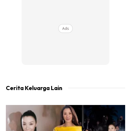
terpilih wakil sekolah untuk sukan olahraga itu cikgu,” komen
Stenz Chang.
Untung murid ini. Macam kelas persendirian dan
Ads
‘homeschool’,” komen pengguna yang lain pula
Ads
Cerita Keluarga Lain