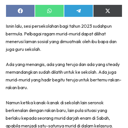
Share
Share
Share
Share
on
on
on
on
Facebook
WhatsApp
Telegram
X
Isnin lalu, sesi persekolahan bagi tahun 2023 sudahpun
(Twitter)
bermula. Pelbagai ragam murid-murid dapat dilihat
menerusi laman sosial yang dimuatnaik oleh ibu bapa dan
juga guru sekolah.
Ada yang menangis, ada yang teruja dan ada yang steady
memandangkan sudah dilatih untuk ke sekolah. Ada juga
murid-murid yang hadir begitu teruja untuk bertemu rakan-
rakan baru.
Namun ketika kanak-kanak di sekolah lain seronok
berkenalan dengan rakan baru, lain pula situasi yang
berlaku kepada seorang murid darjah enam di Sabah,
apabila menjadi satu-satunya murid di dalam kelasnya.