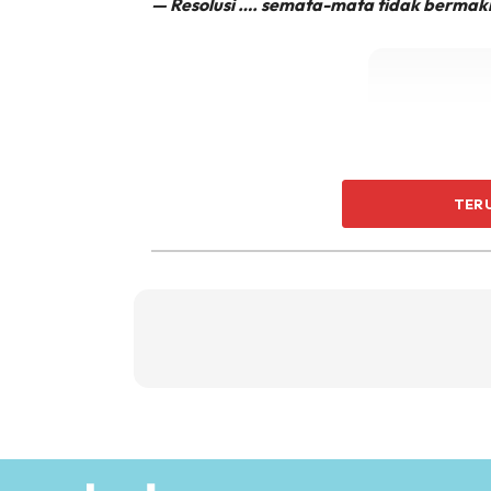
— Resolusi …. semata-mata tidak bermak
TER
Do something.
Lakukan sesuatu.
Bawa berbincang suami-isteri / mak-aya
Sebab …