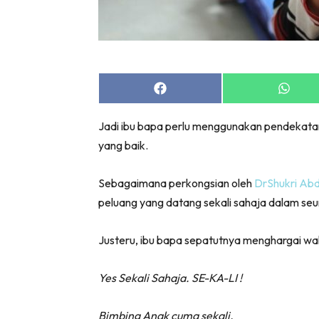
Share
Share
on
on
Facebook
Whats
Jadi ibu bapa perlu menggunakan pendekata
yang baik.
Sebagaimana perkongsian oleh
DrShukri Abd
peluang yang datang sekali sahaja dalam seu
Justeru, ibu bapa sepatutnya menghargai wakt
Yes Sekali Sahaja. SE-KA-LI !
Bimbing Anak cuma sekali.