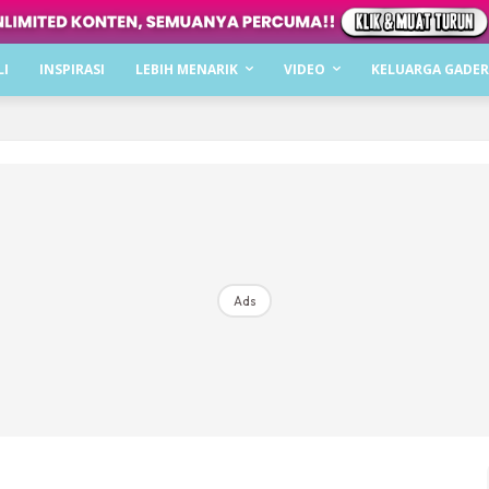
Dapatkan cerita, perkongsian dan info menarik. F
LI
INSPIRASI
LEBIH MENARIK
VIDEO
KELUARGA GADER
Dengan ini saya bersetuju dengan
Terma Penggunaan
dan
P
Langgan Sekarang
Langganan anda telah diterima. Terima kasih!
Ads
Mencari bahagia bersama KELUARGA?
Download dan baca sekarang di
KLIK DI SEENI