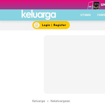
UTAMA
FAMI
Login
|
Register
Keluarga
»
Kekeluargaan