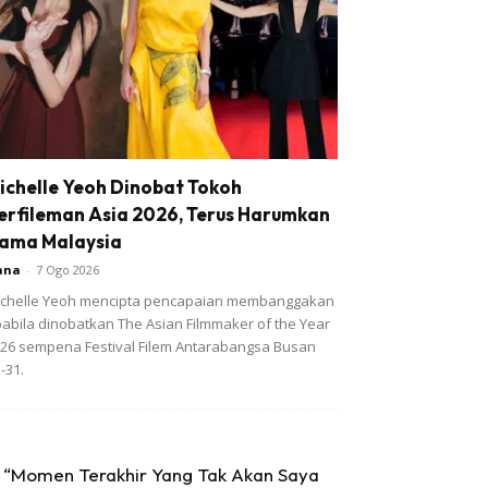
ichelle Yeoh Dinobat Tokoh
erfileman Asia 2026, Terus Harumkan
ama Malaysia
ana
-
7 Ogo 2026
chelle Yeoh mencipta pencapaian membanggakan
abila dinobatkan The Asian Filmmaker of the Year
26 sempena Festival Filem Antarabangsa Busan
-31.
“Momen Terakhir Yang Tak Akan Saya