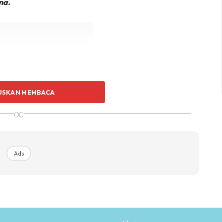
na.
Ads
USKAN MEMBACA
∞
Ads
h