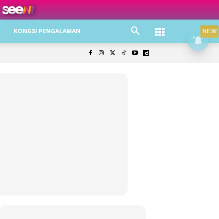
ree jer!
KONGSI PENGALAMAN
NEW
olisi Privasi