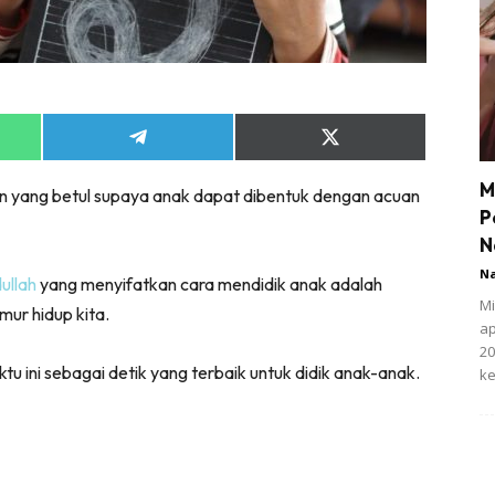
Share
Share
on
on
App
Telegram
X
M
n yang betul supaya anak dapat dibentuk dengan acuan
(Twitter)
P
N
N
ullah
yang menyifatkan cara mendidik anak adalah
Mi
mur hidup kita.
ap
20
u ini sebagai detik yang terbaik untuk didik anak-anak.
ke