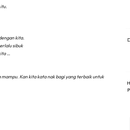
itu.
engan kita.
D
rlalu sibuk
ita …
a mampu. Kan kita kata nak bagi yang terbaik untuk
H
P