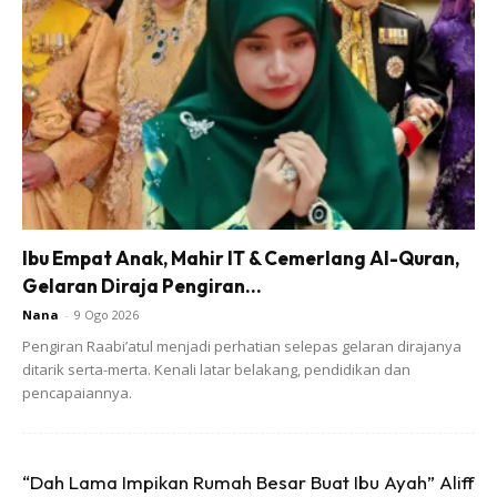
Boleh follow step by step dekat gambar di bawah.
Ibu Empat Anak, Mahir IT & Cemerlang Al-Quran,
Gelaran Diraja Pengiran...
Nana
-
9 Ogo 2026
Pengiran Raabi’atul menjadi perhatian selepas gelaran dirajanya
ditarik serta-merta. Kenali latar belakang, pendidikan dan
pencapaiannya.
“Dah Lama Impikan Rumah Besar Buat Ibu Ayah” Aliff