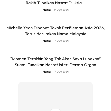
Rakib Tunaikan Hasrat Di Usia...
Nana
-
9 Ogo 2026
Michelle Yeoh Dinobat Tokoh Perfileman Asia 2026,
Terus Harumkan Nama Malaysia
Sediakan sebiji telur dan 3 keping kapas muka.
Nana
-
7 Ogo 2026
“Momen Terakhir Yang Tak Akan Saya Lupakan”
Suami Tunaikan Hasrat Isteri Derma Organ
Nana
-
7 Ogo 2026
Ads