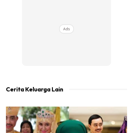
DIY BUANG WHITEHEAD SERENDAH RM0.40
SAHAJA !!!
Ads
Stress bila whitehead penuh di muka terutama di
sekitar zone T?
Saya kongsikan cara paling jimat untuk buang
whitehead degil itu.
Cerita Keluarga Lain
Ads