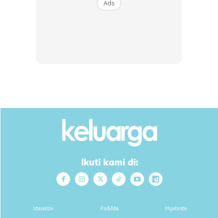
Ads
Anda mungkin berminat dengan
Ikuti kami di:
SHOPEE MY
SHOPEE MY
CENDAWAN RANGUP BY
[500g – 1kg] Frozen Halal
HERO CHEF
Dimsum / Dimsum Sejuk
B...
RM14.6
RM24
RM14.6
RM49
Ideaktiv
Pa&Ma
Hijabista