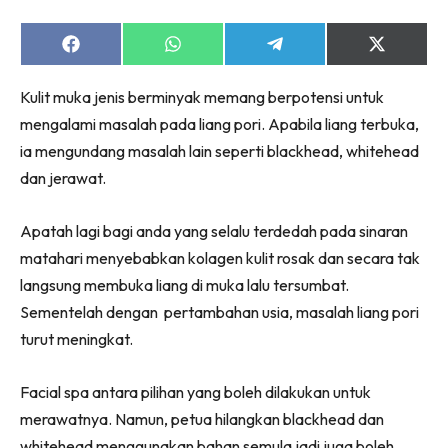
Share
Share
Share
Share
on
on
on
on
Facebook
WhatsApp
Telegram
X
Kulit muka jenis berminyak memang berpotensi untuk
(Twitter)
mengalami masalah pada liang pori. Apabila liang terbuka,
ia mengundang masalah lain seperti blackhead, whitehead
dan jerawat.
Apatah lagi bagi anda yang selalu terdedah pada sinaran
matahari menyebabkan kolagen kulit rosak dan secara tak
langsung membuka liang di muka lalu tersumbat.
Sementelah dengan pertambahan usia, masalah liang pori
turut meningkat.
Facial spa antara pilihan yang boleh dilakukan untuk
merawatnya. Namun, petua hilangkan blackhead dan
whitehead menggunakan bahan semula jadi juga boleh