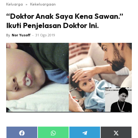
Keluarga
»
Kekeluargaan
“Doktor Anak Saya Kena Sawan.”
Ikuti Penjelasan Doktor Ini.
By
Nor Yusoff
-
31 Ogo 2019
Share
Share
Share
Share