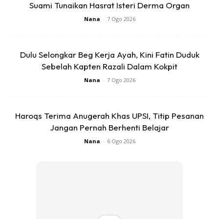
Suami Tunaikan Hasrat Isteri Derma Organ
Nana
-
7 Ogo 2026
Ads
Dulu Selongkar Beg Kerja Ayah, Kini Fatin Duduk
Sebelah Kapten Razali Dalam Kokpit
Nana
-
7 Ogo 2026
Haroqs Terima Anugerah Khas UPSI, Titip Pesanan
1. Bertenang,jangan panik.
Jangan Pernah Berhenti Belajar
Nana
-
6 Ogo 2026
Ini langkah pertama dan yang paling utama kerana apabila
kita panik,kita tidak akan tahu dan mampu berfikir apa
yang patut dilakukan kerana “mental block”.
Fikir dengan jelas dan tenang sebelum
bertindak.Tenangkan anak anda dan yakinkan orang