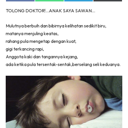
on
on
on
on
Facebook
WhatsApp
Telegram
X
TOLONG DOKTOR!…ANAK SAYA SAWAN…
(Twitter)
Mulutnya berbuih dan bibirnya kelihatan sedikit biru,
matanya menjuling keatas,
rahang pula mengetap dengan kuat,
gigi terkancing rapi,
Anggota kaki dan tangannya kejang,
ada ketika pula tersentak-sentak,berselang seli keduanya.