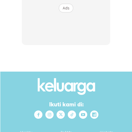
Ads
Anda mungkin berminat dengan
Ikuti kami di:
SHOPEE MY
SHOPEE MY
CENDAWAN RANGUP BY
[500g – 1kg] Frozen Halal
HERO CHEF
Dimsum / Dimsum Sejuk
B...