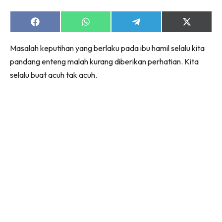
Share
Share
Share
Share
on
on
on
on
Facebook
WhatsApp
Telegram
X
Masalah keputihan yang berlaku pada ibu hamil selalu kita
(Twitter)
pandang enteng malah kurang diberikan perhatian. Kita
selalu buat acuh tak acuh.