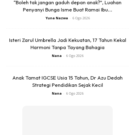
“Boleh tak jangan gaduh depan anak?”, Luahan
“Doktor, ada tak tips untuk kurangkan
Penyanyi Bunga Isme Buat Ramai Ibu...
keputihan/gbs?”
Yuna Nazwa
-
6 Ogo 2026
Ketika hamil, lendiran faraj meningkat kerana perubahan
hormon. Leukorea atau keputihan fisiologi ketika hamil
Isteri Zarul Umbrella Jadi Kekuatan, 17 Tahun Kekal
adalah mekanisma semula jadi untuk membersihkan dan
Harmoni Tanpa Tayang Bahagia
melindungi faraj daripada bakteria.
Nana
-
6 Ogo 2026
Jika keputihan berubah menjadi kehijauan, cheezy pekat,
bertompok coklat atau darah, ini bermakna keputihan
Anak Tamat IGCSE Usia 15 Tahun, Dr Azu Dedah
telah berubah menjadi keputihan penyakit/patalogi.
Strategi Pendidikan Sejak Kecil
Simptom sebegini memerlukan pemeriksaan doktor.
Nana
-
6 Ogo 2026