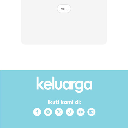
Ads
Ikuti kami di:
2. Bawang putih. Ada allicin, ini ejen penting untuk bunuh
parasit. Banyakkan bawang putih dalam makanan anak,
buat sup paling senang.