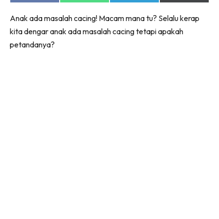
on
on
on
on
Facebook
WhatsApp
Telegram
X
Anak ada masalah cacing! Macam mana tu? Selalu kerap
(Twitter)
kita dengar anak ada masalah cacing tetapi apakah
petandanya?