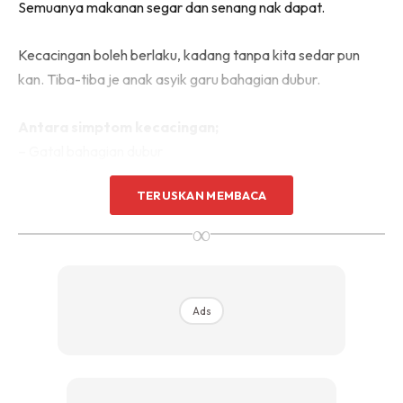
Semuanya makanan segar dan senang nak dapat.
Kecacingan boleh berlaku, kadang tanpa kita sedar pun
kan. Tiba-tiba je anak asyik garu bahagian dubur.
Antara simptom kecacingan;
– Gatal bahagian dubur
– Anak kerap tak sihat
TERUSKAN MEMBACA
– Kerap muntah cirit
– Asyik kembung perut
∞
– Tak lalu makan
– Susut berat badan
– Keluar cacing bersama najis
Ads
Korang boleh bawa anak jumpa doktor, dalam masa yang
sama, perbanyakkan bagi anak makanan macam ni ok.