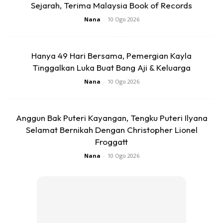
Sejarah, Terima Malaysia Book of Records
Nana
-
10 Ogo 2026
Hanya 49 Hari Bersama, Pemergian Kayla
1. Betik dan bijinya. Ada kandungan papain dan carpain,
Tinggalkan Luka Buat Bang Aji & Keluarga
bersifat antiparasit. Cara mudah untuk anak makan, kisar
Nana
-
10 Ogo 2026
betik dengan bijinya sekali, tambah air dan madu. Boleh
minum terus, atau jadikan aiskrim.
Anggun Bak Puteri Kayangan, Tengku Puteri Ilyana
Selamat Bernikah Dengan Christopher Lionel
Froggatt
Nana
-
10 Ogo 2026