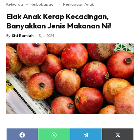
Keluarga
»
Keibubapaan
»
Penjagaan Anak
Elak Anak Kerap Kecacingan,
Banyakkan Jenis Makanan Ni!
By
Siti Ramlah
-
5 Jul 2024
Share
Share
Share
Share