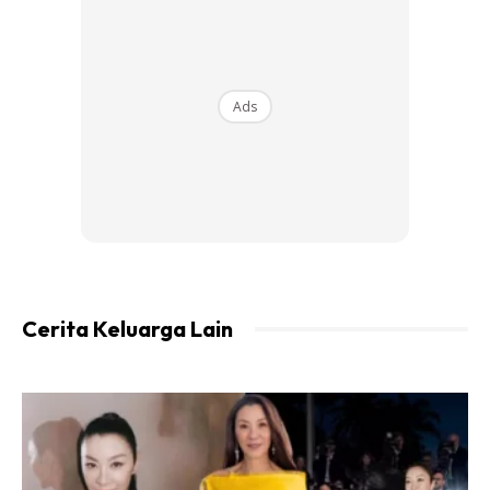
Ads
Ads
Mesra dikenali sebagai Fatima, anak selebriti ini sering
menjadi perhatian wargamaya dek gelagatnya yang comel.
Cerita Keluarga Lain
Untuk perkembangan terkini, ibunya, Fazura memuat naik
video anak kesayangannya Fatima.
Gelagat Fatima membuatkan wargamaya terhibur.
Menerusi video yang berdurasi 25 saat itu dengan kapsyen