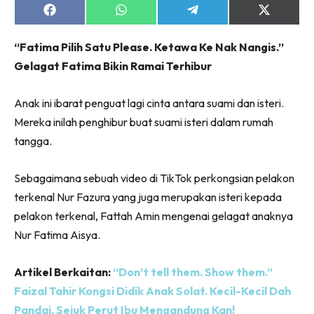
Share
Share
Share
Share
on
on
on
on
Facebook
WhatsApp
Telegram
X
“Fatima Pilih Satu Please. Ketawa Ke Nak Nangis.”
(Twitter)
Gelagat Fatima Bikin Ramai Terhibur
Anak ini ibarat penguat lagi cinta antara suami dan isteri.
Mereka inilah penghibur buat suami isteri dalam rumah
tangga.
Sebagaimana sebuah video di TikTok perkongsian pelakon
terkenal Nur Fazura yang juga merupakan isteri kepada
pelakon terkenal, Fattah Amin mengenai gelagat anaknya
Nur Fatima Aisya.
Artikel Berkaitan:
“Don’t tell them. Show them.”
Faizal Tahir Kongsi Didik Anak Solat. Kecil-Kecil Dah
Pandai, Sejuk Perut Ibu Mengandung Kan!