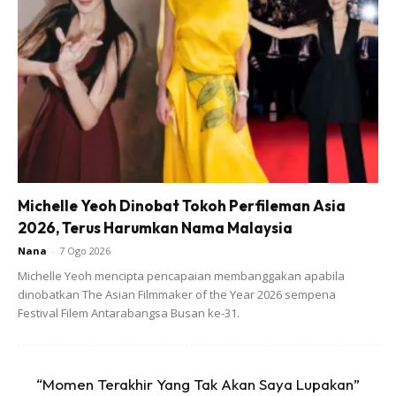
“Thanks for cracking us all up sayang,” begitu mencuit hati.
Apa yang menarik perhatian adalah Fatima seolah-olah
seakan sedang menangis pada masa yang sama seakan
ketawa.
Michelle Yeoh Dinobat Tokoh Perfileman Asia
2026, Terus Harumkan Nama Malaysia
Nana
-
7 Ogo 2026
Michelle Yeoh mencipta pencapaian membanggakan apabila
dinobatkan The Asian Filmmaker of the Year 2026 sempena
Festival Filem Antarabangsa Busan ke-31.
“Momen Terakhir Yang Tak Akan Saya Lupakan”