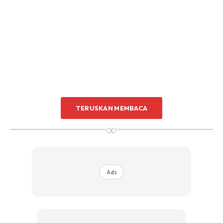
TERUSKAN MEMBACA
∞
Dapatkan My Qalam Elite Digital Perjuzuk Set dengan
diskaun RM5 apabila anda menggunakan kod
Ads
KELGST5 di
sini