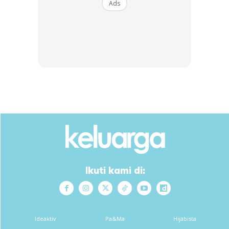
Ads
Menerusi perkongsian di Instagram, rupanya Fatima
menjalani suntikan vaksin
Influenza pada hari berkenaan.
Untuk memujuk anaknya, Fazura terpaksa memberi
anaknya makanan manis bagi mententeramkan Fatima.
Ikuti kami di:
Ads
Ideaktiv
Pa&Ma
Hijabista