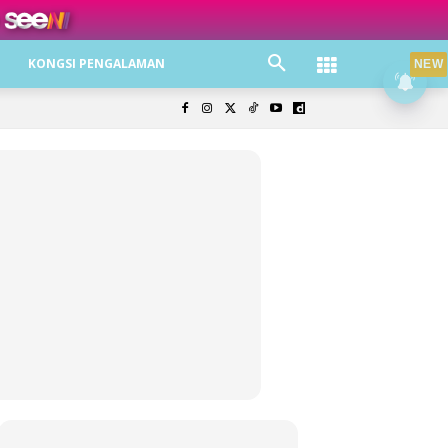
ree jer!
KONGSI PENGALAMAN
NEW
olisi Privasi