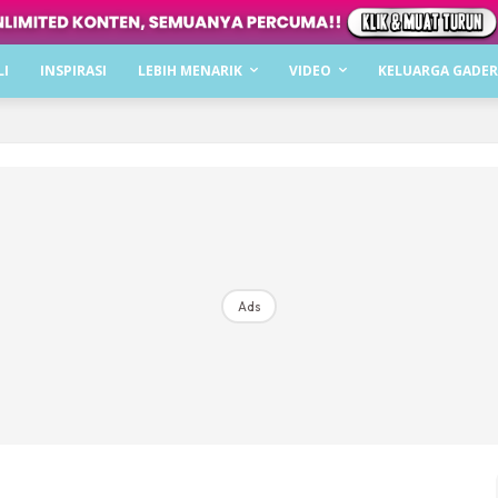
Dapatkan cerita, perkongsian dan info menarik. F
LI
INSPIRASI
LEBIH MENARIK
VIDEO
KELUARGA GADER
Dengan ini saya bersetuju dengan
Terma Penggunaan
dan
P
Langgan Sekarang
Langganan anda telah diterima. Terima kasih!
Ads
Mencari bahagia bersama KELUARGA?
Download dan baca sekarang di
KLIK DI SEENI