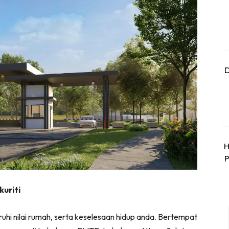
D
H
P
kuriti
hi nilai rumah, serta keselesaan hidup anda. Bertempat