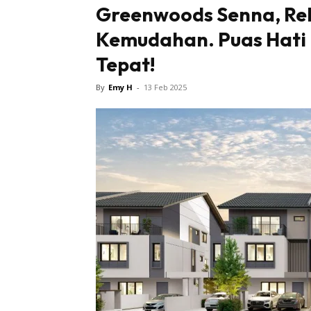
Greenwoods Senna, Re
Kemudahan. Puas Hati 
Tepat!
By
Emy H
-
13 Feb 2025