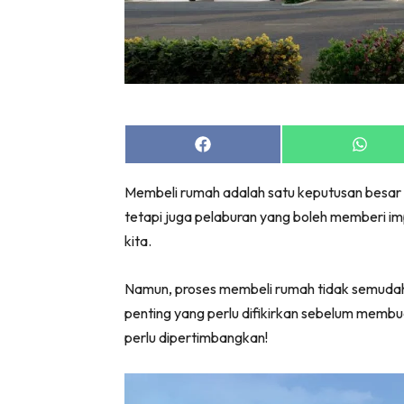
Share
Share
on
on
Facebook
Whats
Membeli rumah adalah satu keputusan besar 
tetapi juga pelaburan yang boleh memberi 
kita.
Namun, proses membeli rumah tidak semudah 
penting yang perlu difikirkan sebelum membua
perlu dipertimbangkan!