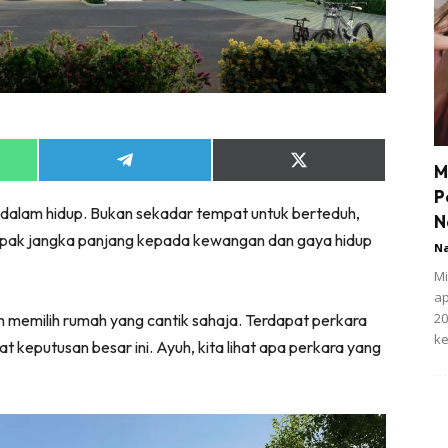
Share
Share
M
on
on
P
App
Telegram
X
dalam hidup. Bukan sekadar tempat untuk berteduh,
(Twitter)
N
impak jangka panjang kepada kewangan dan gaya hidup
N
Mi
ap
20
memilih rumah yang cantik sahaja. Terdapat perkara
ke
t keputusan besar ini. Ayuh, kita lihat apa perkara yang