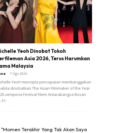
ichelle Yeoh Dinobat Tokoh
erfileman Asia 2026, Terus Harumkan
ama Malaysia
ana
-
7 Ogo 2026
chelle Yeoh mencipta pencapaian membanggakan
abila dinobatkan The Asian Filmmaker of the Year
26 sempena Festival Filem Antarabangsa Busan
-31.
“Momen Terakhir Yang Tak Akan Saya