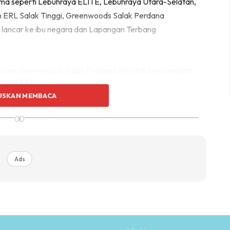
tama seperti Lebuhraya ELITE, Lebuhraya Utara-Selatan,
 ERL Salak Tinggi, Greenwoods Salak Perdana
lancar ke ibu negara dan Lapangan Terbang
aran Greenwoods Salak Perdana terletak berhampiran
 Mall, dan Mitsui Premium Outlet, pastinya melengkapi
USKAN MEMBACA
.
∞
monian dan ketenangan, membawa definisi baru untuk
n risau kerana kawasan perumahan ini berpagar dan
yang tidak diingini berlaku.
Ads