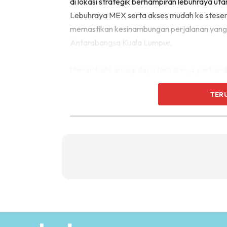
di lokasi strategik berhampiran lebuhraya u
Lebuhraya MEX serta akses mudah ke stesen
memastikan kesinambungan perjalanan yang 
Antarabangsa Kuala Lumpur.
Menambahkan lagi daya tarikannya, perband
kemudahan beli-belah seperti KIP Mall, AEON
TER
keperluan harian mahu pun barangan mewah
Temui ruang hidup yang penuh dengan kehar
sebuah tempat perlindungan peribadi. Janga
berpengawal untuk memastikan tiada kejadian 