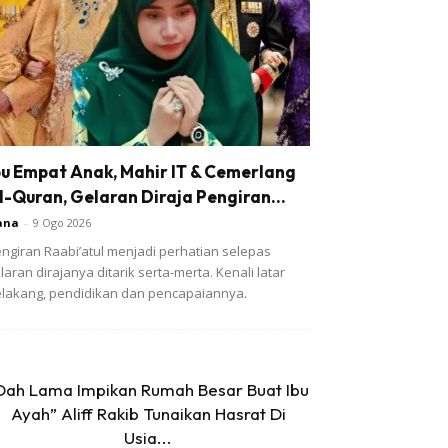
bu Empat Anak, Mahir IT & Cemerlang
l-Quran, Gelaran Diraja Pengiran...
ana
-
9 Ogo 2026
ngiran Raabi’atul menjadi perhatian selepas
laran dirajanya ditarik serta-merta. Kenali latar
lakang, pendidikan dan pencapaiannya.
Dah Lama Impikan Rumah Besar Buat Ibu
Ayah” Aliff Rakib Tunaikan Hasrat Di
Usia...