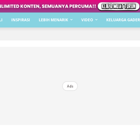
Dapatkan cerita, perkongsian dan info menarik. F
LI
INSPIRASI
LEBIH MENARIK
VIDEO
KELUARGA GADER
Dengan ini saya bersetuju dengan
Terma Penggunaan
dan
P
Langgan Sekarang
Langganan anda telah diterima. Terima kasih!
Ads
Mencari bahagia bersama KELUARGA?
Download dan baca sekarang di
KLIK DI SEENI