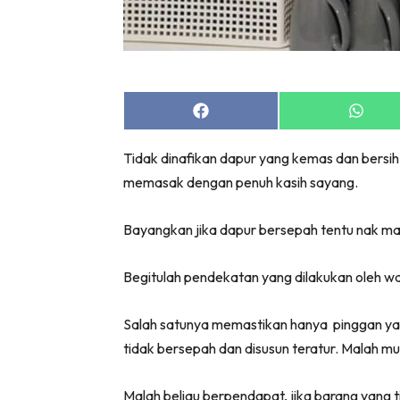
Share
Share
on
on
Facebook
Whats
Tidak dinafikan dapur yang kemas dan bersi
memasak dengan penuh kasih sayang.
Bayangkan jika dapur bersepah tentu nak m
Begitulah pendekatan yang dilakukan oleh w
Salah satunya memastikan hanya pinggan yan
tidak bersepah dan disusun teratur. Malah 
Malah beliau berpendapat, jika barang yang 