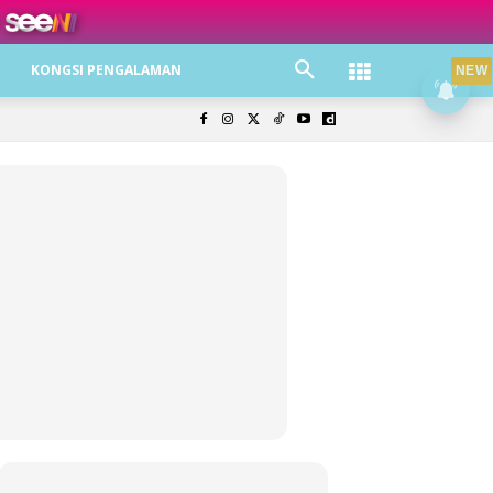
ree jer!
KONGSI PENGALAMAN
NEW
olisi Privasi