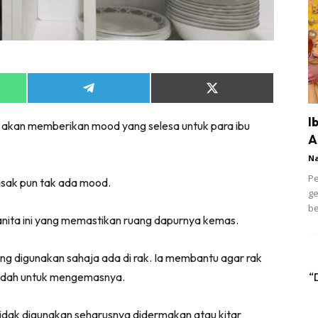
Share
Share
on
on
App
Telegram
X
I
h akan memberikan mood yang selesa untuk para ibu
(Twitter)
A
N
Pe
asak pun tak ada mood.
ge
be
anita ini yang memastikan ruang dapurnya kemas.
g digunakan sahaja ada di rak. Ia membantu agar rak
“
mudah untuk mengemasnya.
tidak digunakan seharusnya didermakan atau kitar