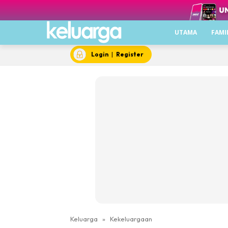
UTAMA
FAMI
Login
|
Register
Keluarga
»
Kekeluargaan