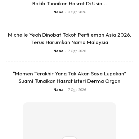
Rakib Tunaikan Hasrat Di Usia...
Nana
-
9 Ogo 2026
Michelle Yeoh Dinobat Tokoh Perfileman Asia 2026,
Sweetkan, jodoh mereka. Sesungguhnya jodoh adalah
Terus Harumkan Nama Malaysia
rahsia Allah. Juga perkataan
SAYANG
,
Nana
-
7 Ogo 2026
bermakna, menerima kelebihan dan
kekurangan pasangan seadanya.
“Momen Terakhir Yang Tak Akan Saya Lupakan”
Anda mungkin berminat dengan
Suami Tunaikan Hasrat Isteri Derma Organ
Nana
-
7 Ogo 2026