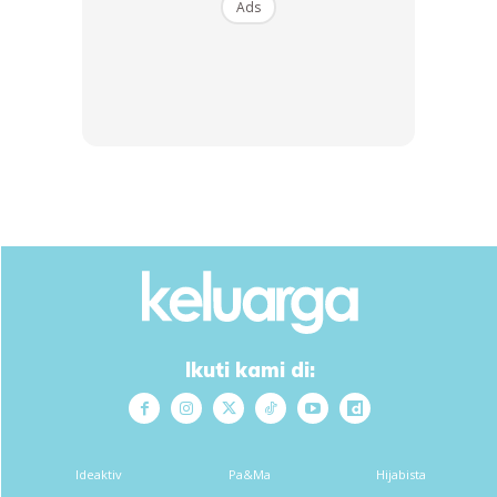
Ads
SHOPEE MY
SHOPEE MY
CENDAWAN RANGUP BY
[500g – 1kg] Frozen Halal
HERO CHEF
Dimsum / Dimsum Sejuk
B...
RM14.6
RM24
RM14.6
RM49
Buy Now
Buy Now
1
/
5
❮
❯
Tahniah Che Ta dan Zain sempena Anniversary ke 5! Moga
bahagia hingga ke jannah. Aminn.
Ikuti kami di:
Dalam itu, ramai netizen memberikan ucapan tahniah
kepada pasangan romantis ini.
Ideaktiv
Pa&Ma
Hijabista