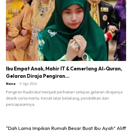
Sempat juga pelakon yang membintangi drama, Lelaki
Kiriman Tuhan ini berseloroh tentang jodohnya dengan
Zain,
“Kami jadi Miss Malaysia Intercontinental 1992 , Zain
masa tu baqu darjah 2 ..
So kalau sapa2 yg belum bertemu jodoh lagi , jangan
pulak dok qeyau tepi bucu katie …. mungkin jodoh uolss tu
Ibu Empat Anak, Mahir IT & Cemerlang Al-Quran,
tgh dok up .
Gelaran Diraja Pengiran...
Nana
-
9 Ogo 2026
Pengiran Raabi’atul menjadi perhatian selepas gelaran dirajanya
ditarik serta-merta. Kenali latar belakang, pendidikan dan
pencapaiannya.
Ads
“Dah Lama Impikan Rumah Besar Buat Ibu Ayah” Aliff