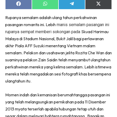
Share
Share
Share
Share
on
on
on
on
Facebook
WhatsApp
Telegram
X
Rupanya semalam adalah ulang tahun perkahwinan
(Twitter)
pasangan romantis ini. Lebih
manis semalam pasangan ini
Skuad Harimau
rupanya sempat memberi sokongan pada
Malaya di Stadium Nasional, Bukit Jalil bagi perlawanan
akhir Piala AFF Suzuki menentang Vietnam malam
semalam. Pelakon dan usahawan jelita Rozita Che Wan dan
suaminya pelakon Zain Saidin telah menyambut ulangtahun
perkahwinan mereka yang kelima semalam. Lebih istimewa
mereka telah mengadakan sesi fotografi khas bersempena
ulangtahun itu.
Momen indah dan kemanisan berumahtangga pasangan ini
yang telah melangsungkan pernikahan pada 11 Disember
2013 myata terserlah apabila hubungan tetap utuh dan
segar dalam melayari bahtera rumahtangga. Bagaikan