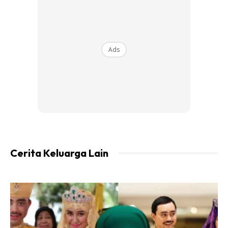
suaminya.
“Orang cakap kalau nak tau suami tu bahagia ke tidak ,
tgk la size sebelum dgn selepaih.. kiqa nya zain bahagia la
Ads
kot no….dulu size XS , la M ..
Size doesn’t matter sayang , bila hati dah terpaut
.
Cerita Keluarga Lain
Ads