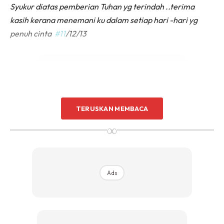
Syukur diatas pemberian Tuhan yg terindah ..terima
kasih kerana menemani ku dalam setiap hari -hari yg
penuh cinta
#11
/12/13
TERUSKAN MEMBACA
Ads
∞
Ads
Kata Che Ta lagi, dalam nada guruan bahawa kebahagiaan
yang dikecapi kini boleh dilihat kepada ukuran badan