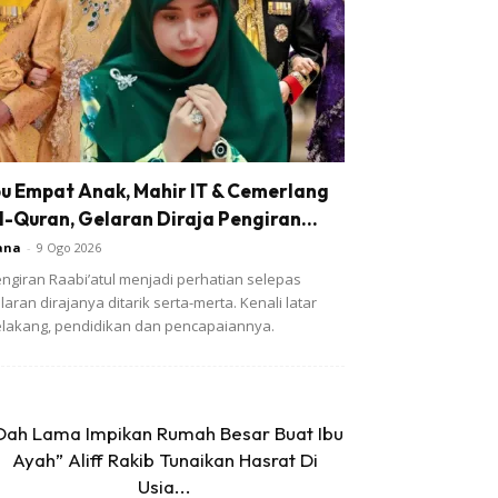
bu Empat Anak, Mahir IT & Cemerlang
l-Quran, Gelaran Diraja Pengiran...
ana
-
9 Ogo 2026
ngiran Raabi’atul menjadi perhatian selepas
laran dirajanya ditarik serta-merta. Kenali latar
lakang, pendidikan dan pencapaiannya.
Dah Lama Impikan Rumah Besar Buat Ibu
Ayah” Aliff Rakib Tunaikan Hasrat Di
Usia...