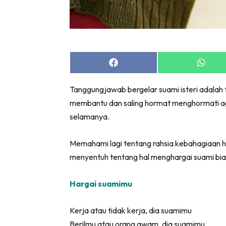
Share
Share
on
on
Facebook
Whats
Tanggungjawab bergelar suami isteri adalah t
membantu dan saling hormat menghormati a
selamanya.
Memahami lagi tentang rahsia kebahagiaan 
menyentuh tentang hal menghargai suami bia
Hargai suamimu
Kerja atau tidak kerja, dia suamimu
Berilmu atau orang awam, dia suamimu