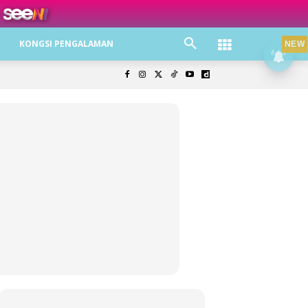
ree jer!
KONGSI PENGALAMAN
NEW
olisi Privasi