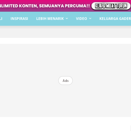
Dapatkan cerita, perkongsian dan info menarik. F
LI
INSPIRASI
LEBIH MENARIK
VIDEO
KELUARGA GADER
Dengan ini saya bersetuju dengan
Terma Penggunaan
dan
P
Langgan Sekarang
Langganan anda telah diterima. Terima kasih!
Ads
Mencari bahagia bersama KELUARGA?
Download dan baca sekarang di
KLIK DI SEENI