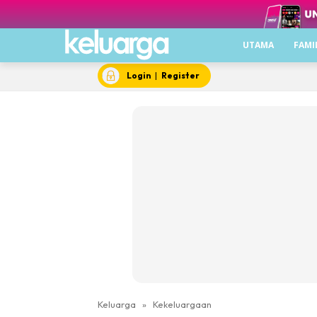
UTAMA
FAMI
Login
|
Register
Keluarga
»
Kekeluargaan