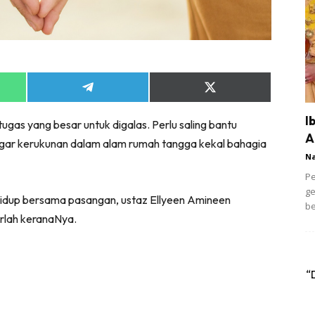
Share
Share
on
on
App
Telegram
X
I
ugas yang besar untuk digalas. Perlu saling bantu
(Twitter)
A
gar kerukunan dalam alam rumah tangga kekal bahagia
N
Pe
ge
hidup bersama pasangan, ustaz Ellyeen Amineen
be
rlah keranaNya.
“