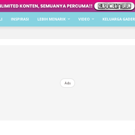
Dapatkan cerita, perkongsian dan info menarik. F
LI
INSPIRASI
LEBIH MENARIK
VIDEO
KELUARGA GADER
Dengan ini saya bersetuju dengan
Terma Penggunaan
dan
P
Langgan Sekarang
Langganan anda telah diterima. Terima kasih!
Ads
Mencari bahagia bersama KELUARGA?
Download dan baca sekarang di
KLIK DI SEENI