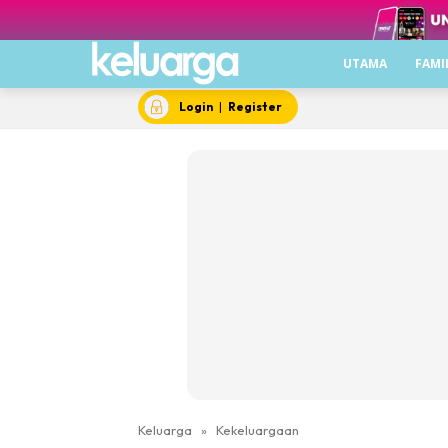
UTAMA
FAMI
Login
|
Register
Keluarga
»
Kekeluargaan