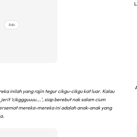
L
Ads
a inilah yang rajin tegur cikgu-cikgu kat luar. Kalau
erit ‘cikggguuuu….’, siap berebut nak salam cium
 tersemat mereka-mereka ini adalah anak-anak yang
a.