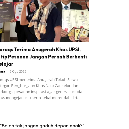
aroqs Terima Anugerah Khas UPSI,
itip Pesanan Jangan Pernah Berhenti
elajar
ana
-
6 Ogo 2026
roqs UPSI menerima Anugerah Tokoh Siswa
tegori Penghargaan Khas Naib Canselor dan
rkongsi pesanan inspirasi agar generasi muda
rus mengejar ilmu serta kekal merendah diri.
“Boleh tak jangan gaduh depan anak?”,