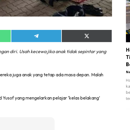
Share
Share
on
on
App
Telegram
X
H
gan diri. Usah kecewa jika anak tidak sepintar yang
(Twitter)
T
B
N
 Mereka juga anak yang tetap ada masa depan. Malah
Ha
ka
be
 Yusof yang mengelarkan pelajar ‘kelas belakang’
te