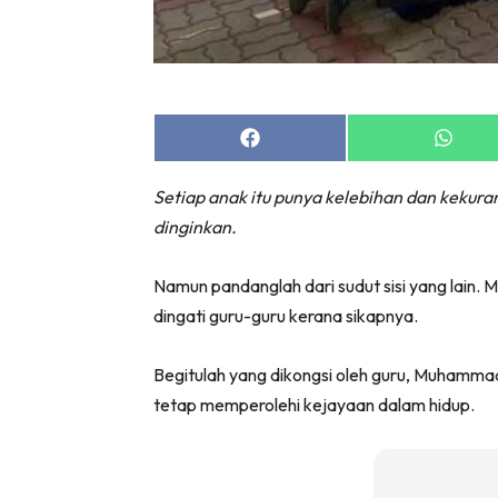
Share
Share
on
on
Facebook
Whats
Setiap anak itu punya kelebihan dan kekuran
dinginkan.
Namun pandanglah dari sudut sisi yang lain.
dingati guru-guru kerana sikapnya.
Begitulah yang dikongsi oleh guru, Muhammad
tetap memperolehi kejayaan dalam hidup.