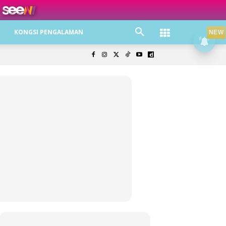
ree jer!
KONGSI PENGALAMAN
NEW
olisi Privasi