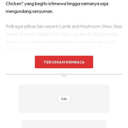
Chicken” yang begitu istimewa hingga namanya saja
mengundang senyuman.
Pelbagai pilihan lain seperti Lamb and Mushroom Stew, Nasi
Jewel, German Stollen, Kek Yule Log, dan Puding Krismas
dengan Sos Vanila turut disediakan untuk melengkapkan
pengalaman makan malam anda di sini.
TERUSKAN MEMBACA
∞
Ads
Ads