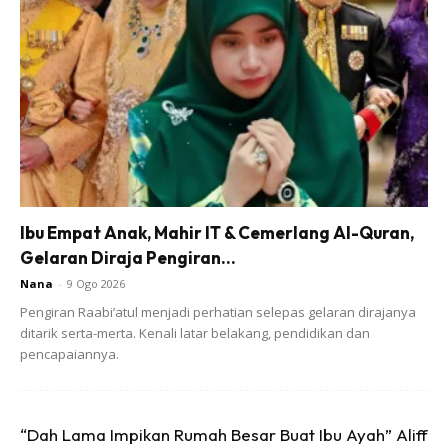
mengira tahun), anda boleh menikmati bufet Krismas
secara percuma! Tawaran ini sah untuk salah satu daripada
tiga pilihan bufet Krismas,dan ia adalah cara terbaik untuk
menambah keceriaan percutian anda.
Ibu Empat Anak, Mahir IT & Cemerlang Al-Quran,
Gelaran Diraja Pengiran...
Nana
-
9 Ogo 2026
Pengiran Raabi’atul menjadi perhatian selepas gelaran dirajanya
ditarik serta-merta. Kenali latar belakang, pendidikan dan
pencapaiannya.
“Dah Lama Impikan Rumah Besar Buat Ibu Ayah” Aliff