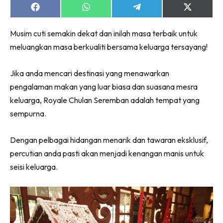
Share
Share
Share
Share
on
on
on
on
Facebook
WhatsApp
Telegram
X
Musim cuti semakin dekat dan inilah masa terbaik untuk
(Twitter)
meluangkan masa berkualiti bersama keluarga tersayang!
Jika anda mencari destinasi yang menawarkan
pengalaman makan yang luar biasa dan suasana mesra
keluarga, Royale Chulan Seremban adalah tempat yang
sempurna.
Dengan pelbagai hidangan menarik dan tawaran eksklusif,
percutian anda pasti akan menjadi kenangan manis untuk
seisi keluarga.