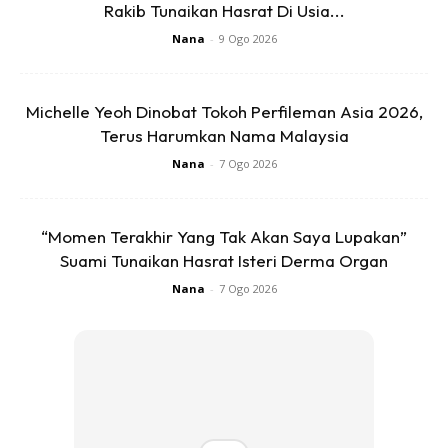
Rakib Tunaikan Hasrat Di Usia...
Nana
-
9 Ogo 2026
Ads
Michelle Yeoh Dinobat Tokoh Perfileman Asia 2026,
Terus Harumkan Nama Malaysia
Nana
-
7 Ogo 2026
Pilihan Bufet Krismas yang Sangat Mengasyikkan!
“Momen Terakhir Yang Tak Akan Saya Lupakan”
Suami Tunaikan Hasrat Isteri Derma Organ
Tiga pilihan bufet Krismas yang tersedia termasuk:
Nana
-
7 Ogo 2026
1
. Makan Malam Malam Krismas di Restoran
Asiatique
(6.30 petang hingga 10.30 malam) dengan
harga RM110.00 nett untuk dewasa dan RM65.00 nett
untuk kanak-kanak.