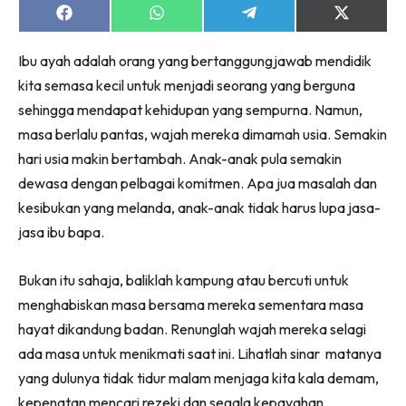
Share
Share
Share
Share
on
on
on
on
Facebook
WhatsApp
Telegram
X
Ibu ayah adalah orang yang bertanggungjawab mendidik
(Twitter)
kita semasa kecil untuk menjadi seorang yang berguna
sehingga mendapat kehidupan yang sempurna. Namun,
masa berlalu pantas, wajah mereka dimamah usia. Semakin
hari usia makin bertambah. Anak-anak pula semakin
dewasa dengan pelbagai komitmen. Apa jua masalah dan
kesibukan yang melanda, anak-anak tidak harus lupa jasa-
jasa ibu bapa.
Bukan itu sahaja, baliklah kampung atau bercuti untuk
menghabiskan masa bersama mereka sementara masa
hayat dikandung badan. Renunglah wajah mereka selagi
ada masa untuk menikmati saat ini. Lihatlah sinar matanya
yang dulunya tidak tidur malam menjaga kita kala demam,
kepenatan mencari rezeki dan segala kepayahan