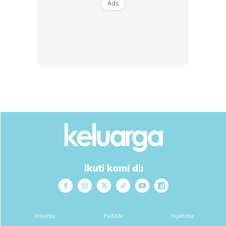
Ads
BERBAKTILAH KEPADA ORANG TUA SELAGI
NYAWA DI KANDUNG BADAN
Ikuti kami di:
Gambar hiasan
Yang masih ada mak ayah. Rugilah jika jarang sekali
Ideaktiv
Pa&Ma
Hijabista