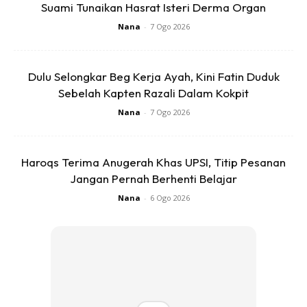
Suami Tunaikan Hasrat Isteri Derma Organ
Nana
-
7 Ogo 2026
Dulu Selongkar Beg Kerja Ayah, Kini Fatin Duduk
Sebelah Kapten Razali Dalam Kokpit
Ads
Nana
-
7 Ogo 2026
Haroqs Terima Anugerah Khas UPSI, Titip Pesanan
Jangan Pernah Berhenti Belajar
Nana
-
6 Ogo 2026
Awak ingat lagi tak tahun lepas saya
peluk
mak awak
sampai menangis teresak esak. Sebab saya
bahagia,gembira sangat الله hadirkan semula seorang
mak dalam hidup saya dan saya akan taruhkan nyawa
saya untuk mereka.