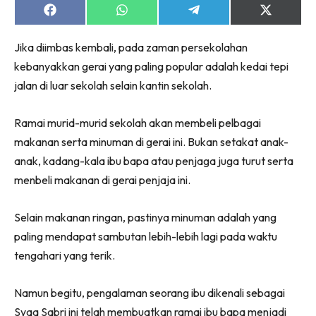
Share
Share
Share
Share
on
on
on
on
Facebook
WhatsApp
Telegram
X
Jika diimbas kembali, pada zaman persekolahan
(Twitter)
kebanyakkan gerai yang paling popular adalah kedai tepi
jalan di luar sekolah selain kantin sekolah.
Ramai murid-murid sekolah akan membeli pelbagai
makanan serta minuman di gerai ini. Bukan setakat anak-
anak, kadang-kala ibu bapa atau penjaga juga turut serta
menbeli makanan di gerai penjaja ini.
Selain makanan ringan, pastinya minuman adalah yang
paling mendapat sambutan lebih-lebih lagi pada waktu
tengahari yang terik.
Namun begitu, pengalaman seorang ibu dikenali sebagai
Syaa Sabri ini telah membuatkan ramai ibu bapa menjadi