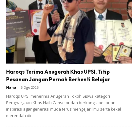
[TRENDING]
“Dua-dua Princess Umi.” Ramai Puji Cara
Isteri Fizo Omar Layan Maryam
[TIP MASAK]
Hanya 15 Minit, Daging Liat Dapat
Dilembutkan
Haroqs Terima Anugerah Khas UPSI, Titip
Pesanan Jangan Pernah Berhenti Belajar
Nana
-
6 Ogo 2026
Haroqs UPSI menerima Anugerah Tokoh Siswa kategori
Penghargaan Khas Naib Canselor dan berkongsi pesanan
inspirasi agar generasi muda terus mengejar ilmu serta kekal
merendah diri.