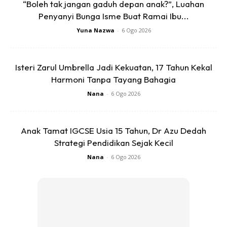
“Boleh tak jangan gaduh depan anak?”, Luahan
Penyanyi Bunga Isme Buat Ramai Ibu...
Yuna Nazwa
-
6 Ogo 2026
Isteri Zarul Umbrella Jadi Kekuatan, 17 Tahun Kekal
Harmoni Tanpa Tayang Bahagia
Nana
-
6 Ogo 2026
Ads
Anak Tamat IGCSE Usia 15 Tahun, Dr Azu Dedah
Strategi Pendidikan Sejak Kecil
Nana
-
6 Ogo 2026
Dia yang berasa panik sejurus menyedari perkara itu
kerana anak-anaknya turut minum minuman yang dibelinya
itu.