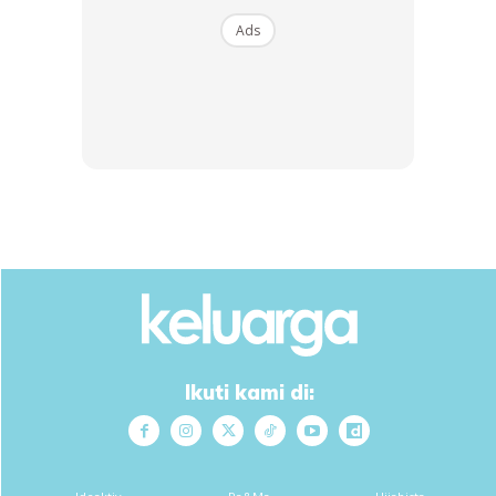
Apabila dikumpulkan semula gelas minuman tersebut, ianya
Ads
memang ‘sah’ adalah serpihan kaca.
Dia sangat kesal dengan kecuaian pihak penjaja kerana
perkara ini boleh memudaratkan ramai pihak yang ,ungkin
tidak perasan akan kehadiran objek tajam itu.
Ads
Ikuti kami di: