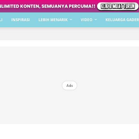
Dapatkan cerita, perkongsian dan info menarik. F
LI
INSPIRASI
LEBIH MENARIK
VIDEO
KELUARGA GADER
Dengan ini saya bersetuju dengan
Terma Penggunaan
dan
P
Langgan Sekarang
Langganan anda telah diterima. Terima kasih!
Ads
Mencari bahagia bersama KELUARGA?
Download dan baca sekarang di
KLIK DI SEENI