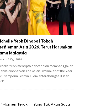
ichelle Yeoh Dinobat Tokoh
erfileman Asia 2026, Terus Harumkan
ama Malaysia
ana
-
7 Ogo 2026
chelle Yeoh mencipta pencapaian membanggakan
abila dinobatkan The Asian Filmmaker of the Year
26 sempena Festival Filem Antarabangsa Busan
-31.
“Momen Terakhir Yang Tak Akan Saya