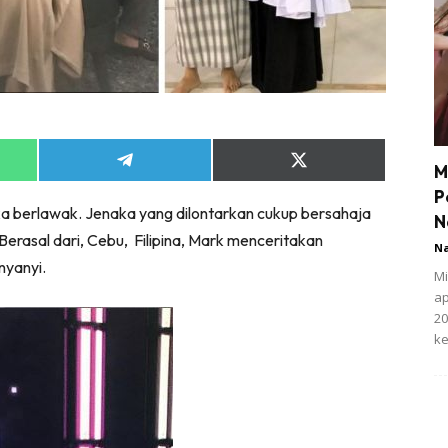
Share
Share
M
on
on
P
App
Telegram
X
ka berlawak. Jenaka yang dilontarkan cukup bersahaja
(Twitter)
N
erasal dari, Cebu, Filipina, Mark menceritakan
N
nyanyi.
Mi
ap
20
ke