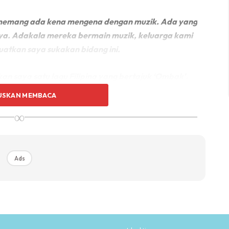
r memang ada kena mengena dengan muzik. Ada yang
ya. Adakala mereka bermain muzik, keluarga kami
atkan saya sukakan bidang ini.
an saya satu lagu Filipina yang bertajuk ‘Ombak’.
r 8 tahun. Waktu itu ayah cakap saya boleh
USKAN MEMBACA
n di situ saya belajar banyak benda termasuk
∞
k pertandingan menyanyi dan memperoleh tempat
beri dan dia cakap kalau hantar ke sekolah belum
Ads
 ayah minta saya jaga suara dan bakat saya,”ujar
enuhi impian ayahnya untuk melihat dia berjaya