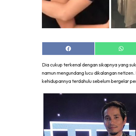
Share
Share
on
on
Facebook
Whats
Dia cukup terkenal dengan sikapnya yang su
namun mengundang lucu dikalangan netizen. B
kehidupannya terdahulu sebelum bergelar pe