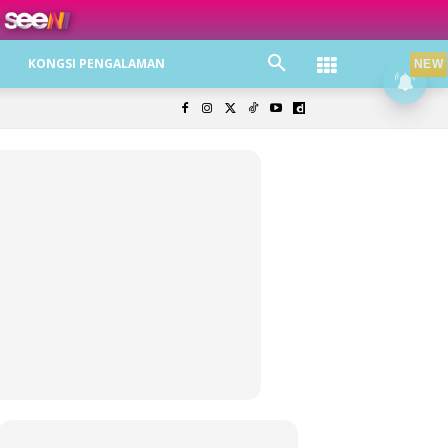
ree jer!
KONGSI PENGALAMAN
NEW
olisi Privasi