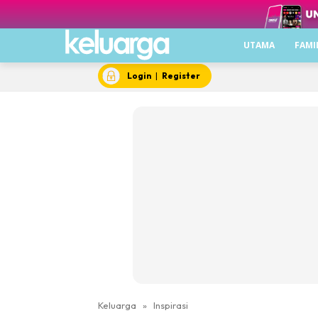
UTAMA
FAMI
Login
|
Register
Keluarga
»
Inspirasi