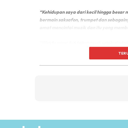
“Kehidupan saya dari kecil hingga besa
bermain saksafon, trumpet dan sebagain
amat mencintai muzik dan itu yang membu
“Waktu umur 5-6 tahun ayah selalu dodoik
Saya selalu menyanyi lagu itu hingga umu
TER
menyanyi dan membawa saya ke gereja da
harmoni dan teknikal.
“Sampai umur 10 tahun, ayah bawa masu
ketiga. Ayah cakap ini sahaja dia mampu 
tentu saya dapat belanja atau tidak. jadi
Mark lagi yang bangga kerana dapat mem
menjadi penyanyi.
keluarga yang saya tinggalkan