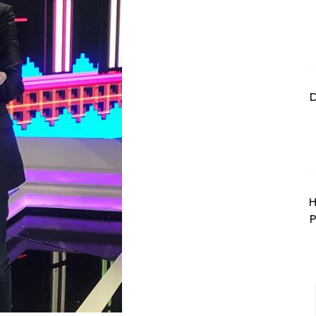
D
H
P