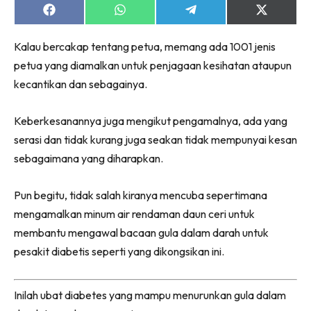
Share
Share
Share
Share
on
on
on
on
Facebook
WhatsApp
Telegram
X
Kalau bercakap tentang petua, memang ada 1001 jenis
(Twitter)
petua yang diamalkan untuk penjagaan kesihatan ataupun
kecantikan dan sebagainya.
Keberkesanannya juga mengikut pengamalnya, ada yang
serasi dan tidak kurang juga seakan tidak mempunyai kesan
sebagaimana yang diharapkan.
Pun begitu, tidak salah kiranya mencuba sepertimana
mengamalkan minum air rendaman daun ceri untuk
membantu mengawal bacaan gula dalam darah untuk
pesakit diabetis seperti yang dikongsikan ini.
Inilah ubat diabetes yang mampu menurunkan gula dalam