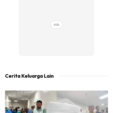
Ads
Cerita Keluarga Lain
Caranya ambil daunnya 7 – 10 helai. Didihkan dalam 1 gelas
air sehingga air tinggal setengah gelas. Untuk sekali minum.