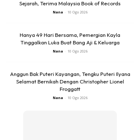
Sejarah, Terima Malaysia Book of Records
Nana
-
10 Ogo 2026
Hanya 49 Hari Bersama, Pemergian Kayla
Tinggalkan Luka Buat Bang Aji & Keluarga
Ads
Nana
-
10 Ogo 2026
Anggun Bak Puteri Kayangan, Tengku Puteri Ilyana
Selamat Bernikah Dengan Christopher Lionel
Froggatt
Nana
-
10 Ogo 2026
Sesiapa yang menghidap diabetes atau dalam keluarga
ada sejarah diabetes, bolehlah mengamalkan ini. Semoga
anda sekeluarga sihat.
Anda mungkin berminat dengan