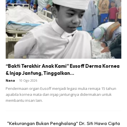
Ads
“Bakti Terakhir Anak Kami” Eusoff Derma Kornea
& Injap Jantung, Tinggalkan...
Minum dua kali sehari. Buahnya bolehlah dibuat kudapan.
Nana
-
10 Ogo 2026
Sekarang suami saya cuma amalkan sehelai daun sahaja
Pendermaan organ Eusoff menjadi legasi mulia remaja 15 tahun
seminggu.
apabila kornea mata dan injap jantungnya didermakan untuk
membantu insan lain.
Suami saya tidak perlu lagi makan ubat hospital untuk
mengawal gula dalam darah. Dia juga boleh makan nasi
“Kekurangan Bukan Penghalang” Dr. Siti Hawa Cipta
macam biasa.