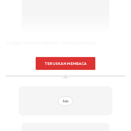
Sungguh inspirasi wanita ini. Kuatnya jiwa mu!
Ini perkongsiannya.
TERUSKAN MEMBACA
∞
Ads