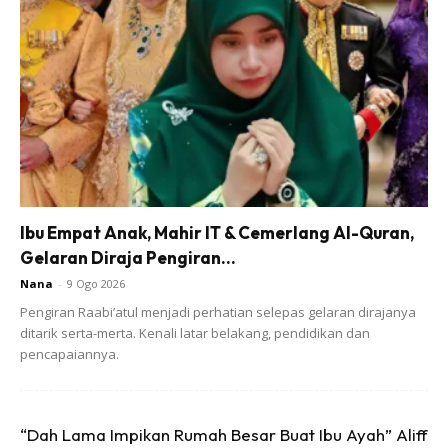
View this post on Instagram
Ibu Empat Anak, Mahir IT & Cemerlang Al-Quran,
Gelaran Diraja Pengiran...
Nana
-
9 Ogo 2026
Pengiran Raabi’atul menjadi perhatian selepas gelaran dirajanya
Coretan Labuan. Pemandu Grab Wanita
ditarik serta-merta. Kenali latar belakang, pendidikan dan
Usia 60an. Suami Uzur Kanser Usus Dan
pencapaiannya.
Glaukoma. Anak Sulung OKU ( Mental ).
Subhanallah, Dia Antara Wanita Yang Diuji.
Tiap Tutur Bicaranya Tenang Dan Tertib. .
“Dah Lama Impikan Rumah Besar Buat Ibu Ayah” Aliff
Kalau Ada Yang Mungkin Nanti Naik