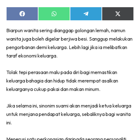
Share
Share
Share
Share
on
on
on
on
Facebook
WhatsApp
Telegram
X
Biarpun wanita sering dianggap golongan lemah, namun
(Twitter)
wanita juga boleh digelar berjiwa besi. Sanggup melakukan
pengorbanan demi keluarga. Lebih lagi jika ia melibatkan
taraf ekonomi keluarga.
Tolak tepi perasaan malu pada diri bagi memastikan
keluarga bahagia dan hidup tidak merempat asalkan
keluarganya cukup pakai dan makan minum.
Jika selama ini, sinonim suami akan menjadi ketua keluarga
untuk menjana pendapat keluarga, sebaliknya bagi wanita
ini.
Menerusi satu perkongsian daripada seorang personaliti