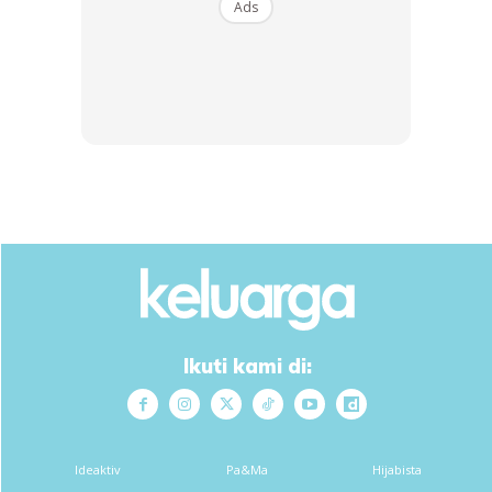
Ads
Ikuti kami di:
Dalam pada itu, menerusi komen di facebook Fedtri Yahya,
Ideaktiv
Pa&Ma
Hijabista