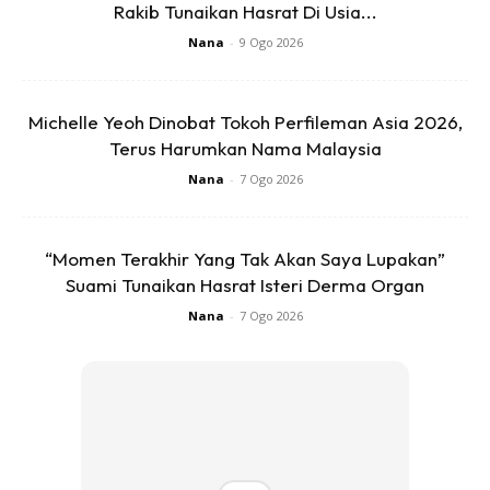
Rakib Tunaikan Hasrat Di Usia...
Keretanya, Hulurkan Seikhlas Bantuan
Nana
-
9 Ogo 2026
Tanda Ummah Bersaudara ( Walau Dia
Tidak Meminta)…
A Post Shared By
🅰🅷🅼🅰🅳 🅵🅴🅳🆃🆁🅸 🆈🅰🅷🆈🅰
(@
Michelle Yeoh Dinobat Tokoh Perfileman Asia 2026,
Terus Harumkan Nama Malaysia
Nana
-
7 Ogo 2026
Kuatnya jiwa mu!
“Momen Terakhir Yang Tak Akan Saya Lupakan”
Suami Tunaikan Hasrat Isteri Derma Organ
Nana
-
7 Ogo 2026