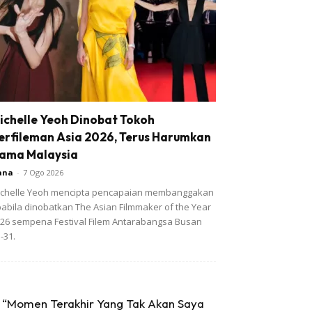
ichelle Yeoh Dinobat Tokoh
erfileman Asia 2026, Terus Harumkan
ama Malaysia
ana
-
7 Ogo 2026
chelle Yeoh mencipta pencapaian membanggakan
abila dinobatkan The Asian Filmmaker of the Year
26 sempena Festival Filem Antarabangsa Busan
-31.
“Momen Terakhir Yang Tak Akan Saya