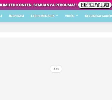
Dapatkan cerita, perkongsian dan info menarik. F
LI
INSPIRASI
LEBIH MENARIK
VIDEO
KELUARGA GADER
Dengan ini saya bersetuju dengan
Terma Penggunaan
dan
P
Langgan Sekarang
Langganan anda telah diterima. Terima kasih!
Ads
Mencari bahagia bersama KELUARGA?
Download dan baca sekarang di
KLIK DI SEENI