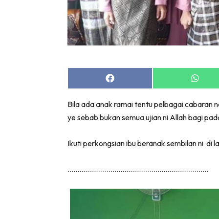
Share
Share
on
on
Facebook
Whats
Bila ada anak ramai tentu pelbagai cabaran
ye sebab bukan semua ujian ni Allah bagi pa
Ikuti perkongsian ibu beranak sembilan ni d
………………………………………………………………