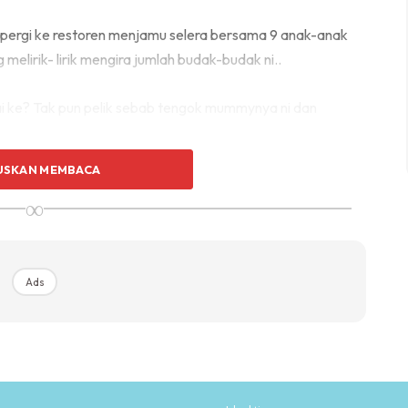
li pergi ke restoren menjamu selera bersama 9 anak-anak
elirik- lirik mengira jumlah budak-budak ni..
i ke? Tak pun pelik sebab tengok mummynya ni dan
USKAN MEMBACA
mai oii.. Tapi Allah dah bagi kami begitu. Ujian kami
∞
im tak terjangka pun ada anak seramai ini masa baru
Ads
Ads