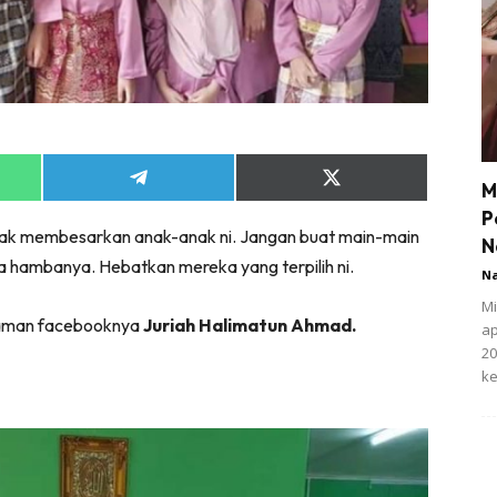
Share
Share
M
on
on
P
App
Telegram
X
 nak membesarkan anak-anak ni. Jangan buat main-main
(Twitter)
N
da hambanya. Hebatkan mereka yang terpilih ni.
N
Mi
i laman facebooknya
Juriah Halimatun Ahmad.
ap
20
ke