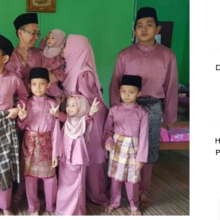
D
H
P