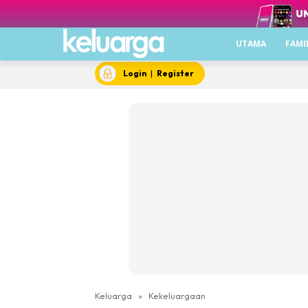
UTAMA
FAMI
Login
|
Register
Keluarga
»
Kekeluargaan