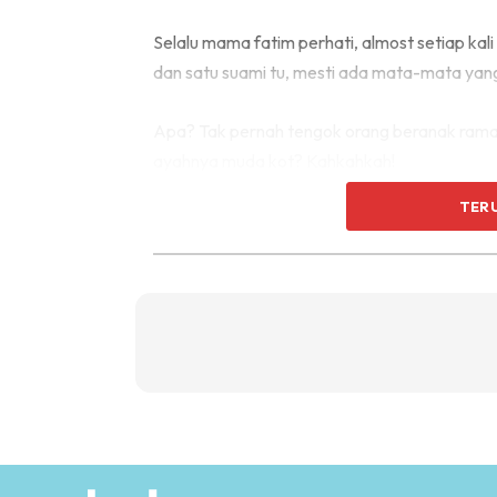
Selalu mama fatim perhati, almost setiap ka
dan satu suami tu, mesti ada mata-mata yang m
Apa? Tak pernah tengok orang beranak rama
ayahnya muda kot? Kahkahkah!
TER
Alhamdulillah, bukan senang ada anak ramai-ra
begitu bentuknya. Sungguh, memang mama fat
kahwin.