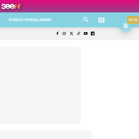
ree jer!
KONGSI PENGALAMAN
NEW
olisi Privasi