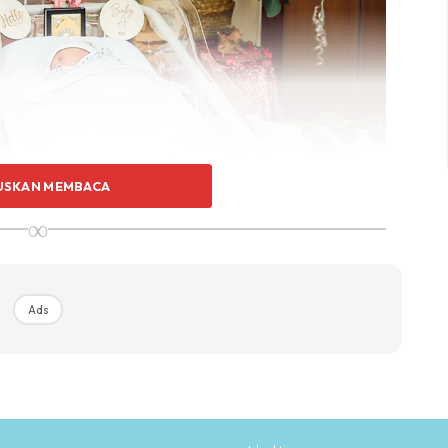
USKAN MEMBACA
∞
Ads
gitu pantas. Mungkin kerana saya mengamalkan gaya
 mudah,” katanya.