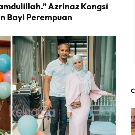
lhamdulillah.” Azrinaz Kongsi
an Bayi Perempuan
C