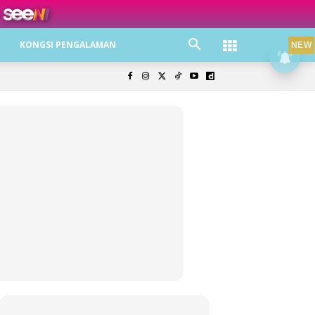
ree jer!
KONGSI PENGALAMAN
NEW
olisi Privasi