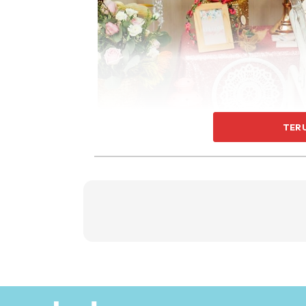
TER
“Saya tidak menjangka semuanya berlaku be
hidup sihat, selain rezeki, semuanya menjadi