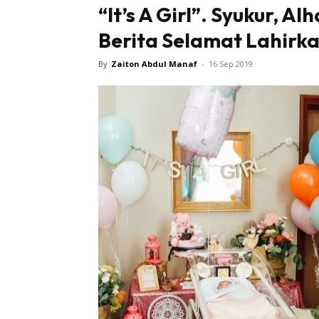
“It’s A Girl”. Syukur, A
Berita Selamat Lahirk
By
Zaiton Abdul Manaf
-
16 Sep 2019