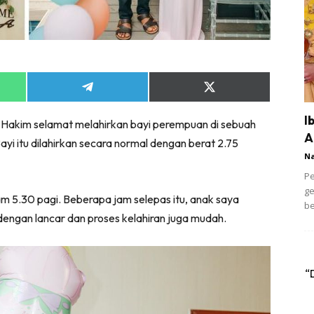
Share
Share
on
on
App
Telegram
X
I
r Hakim selamat melahirkan bayi perempuan di sebuah
(Twitter)
A
yi itu dilahirkan secara normal dengan berat 2.75
N
Pe
ge
m 5.30 pagi. Beberapa jam selepas itu, anak saya
be
 dengan lancar dan proses kelahiran juga mudah.
“