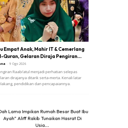
bu Empat Anak, Mahir IT & Cemerlang
l-Quran, Gelaran Diraja Pengiran...
ana
-
9 Ogo 2026
ngiran Raabi’atul menjadi perhatian selepas
laran dirajanya ditarik serta-merta. Kenali latar
lakang, pendidikan dan pencapaiannya.
Dah Lama Impikan Rumah Besar Buat Ibu
Ayah” Aliff Rakib Tunaikan Hasrat Di
Usia...