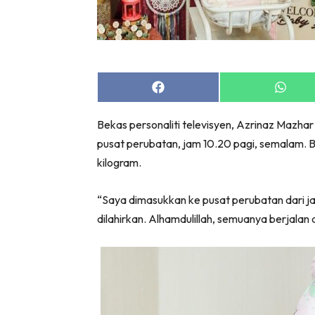
Share
Share
on
on
Facebook
Whats
Bekas personaliti televisyen, Azrinaz Mazha
pusat perubatan, jam 10.20 pagi, semalam. Ba
kilogram.
“Saya dimasukkan ke pusat perubatan dari ja
dilahirkan. Alhamdulillah, semuanya berjalan