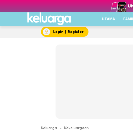
UTAMA
FAMI
Login
|
Register
Keluarga
»
Kekeluargaan