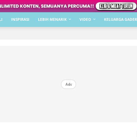
Dapatkan cerita, perkongsian dan info menarik. F
LI
INSPIRASI
LEBIH MENARIK
VIDEO
KELUARGA GADER
Dengan ini saya bersetuju dengan
Terma Penggunaan
dan
P
Langgan Sekarang
Langganan anda telah diterima. Terima kasih!
Ads
Mencari bahagia bersama KELUARGA?
Download dan baca sekarang di
KLIK DI SEENI