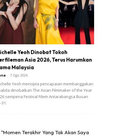
ichelle Yeoh Dinobat Tokoh
erfileman Asia 2026, Terus Harumkan
ama Malaysia
ana
-
7 Ogo 2026
chelle Yeoh mencipta pencapaian membanggakan
abila dinobatkan The Asian Filmmaker of the Year
26 sempena Festival Filem Antarabangsa Busan
-31.
“Momen Terakhir Yang Tak Akan Saya