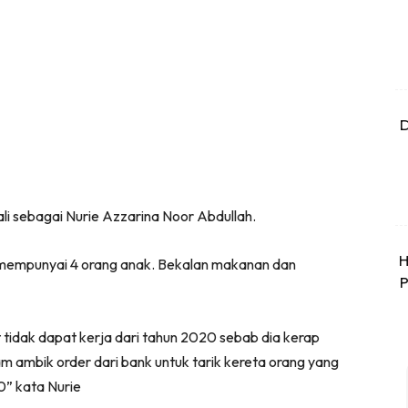
D
li sebagai Nurie Azzarina Noor Abdullah.
H
 mempunyai 4 orang anak. Bekalan makanan dan
P
tidak dapat kerja dari tahun 2020 sebab dia kerap
am ambik order dari bank untuk tarik kereta orang yang
0” kata Nurie