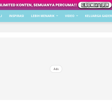
Dapatkan cerita, perkongsian dan info menarik. F
LI
INSPIRASI
LEBIH MENARIK
VIDEO
KELUARGA GADER
Dengan ini saya bersetuju dengan
Terma Penggunaan
dan
P
Langgan Sekarang
Langganan anda telah diterima. Terima kasih!
Ads
Mencari bahagia bersama KELUARGA?
Download dan baca sekarang di
KLIK DI SEENI