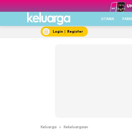
UTAMA
FAMI
Login
|
Register
Keluarga
»
Kekeluargaan