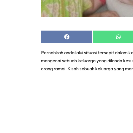
Share
Share
on
on
Facebook
Whats
Pernahkah anda lalui situasi tersepit dalam 
mengenai sebuah keluarga yang dilanda kesu
orang ramai. Kisah sebuah keluarga yang men