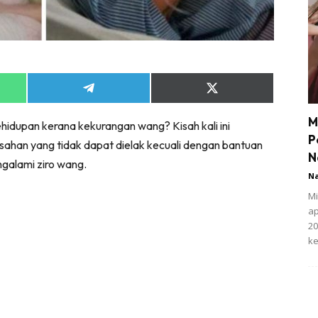
Share
Share
on
on
App
Telegram
X
M
kehidupan kerana kekurangan wang? Kisah kali ini
(Twitter)
P
sahan yang tidak dapat dielak kecuali dengan bantuan
N
galami ziro wang.
N
Mi
ap
20
ke