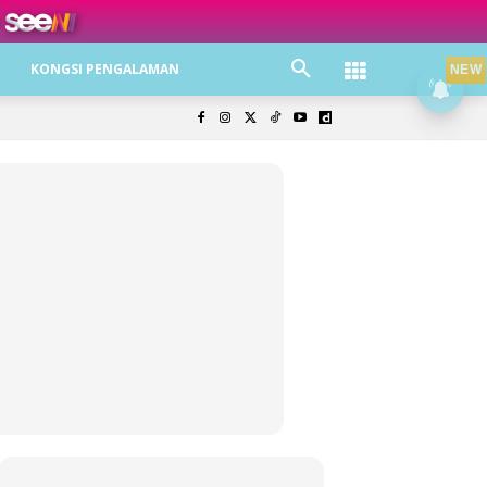
ree jer!
KONGSI PENGALAMAN
NEW
olisi Privasi