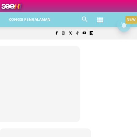
ree jer!
KONGSI PENGALAMAN
NEW
olisi Privasi