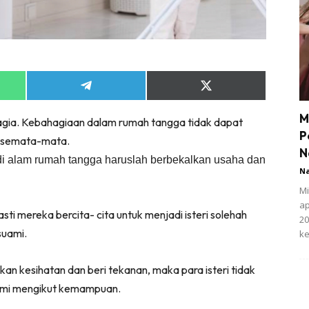
Share
Share
on
on
App
Telegram
X
M
gia. Kebahagiaan dalam rumah tangga tidak dapat
(Twitter)
P
a semata-mata.
N
di alam rumah tangga haruslah berbekalkan usaha dan
N
Mi
ap
 mereka bercita- cita untuk menjadi isteri solehah
20
suami.
ke
an kesihatan dan beri tekanan, maka para isteri tidak
uami mengikut kemampuan.