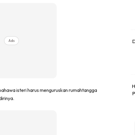
D
Ads
H
bahawa isteri harus menguruskan rumahtangga
P
rinya.