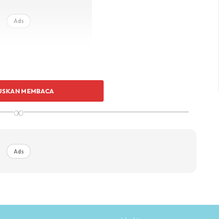
Ads
USKAN MEMBACA
∞
Ads
PEE MY
SHOPEE MY
0g – 1kg] Frozen Halal
TERMURAH! Daging Salai –
sum / Dimsum Sejuk B...
Daging Batang Pinang Ori...
RM24
RM17.9
9
RM17.9