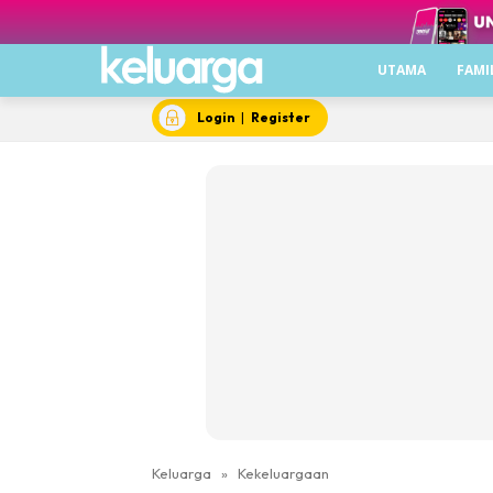
UTAMA
FAMI
Login
|
Register
Keluarga
»
Kekeluargaan