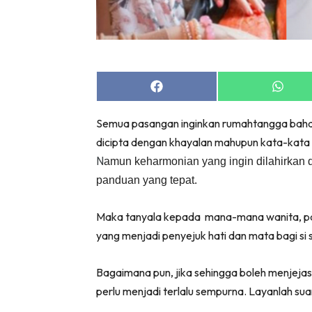
Share
Share
on
on
Facebook
Whats
Semua pasangan inginkan rumahtangga baha
dicipta dengan khayalan mahupun kata-kat
N
amun keharmonian yang ingin dilahirkan 
panduan yang tepat.
Maka tanyala kepada mana-mana wanita, pasti
yang menjadi penyejuk hati dan mata bagi si 
Bagaimana pun, jika sehingga boleh menjejask
perlu menjadi terlalu sempurna. Layanlah s