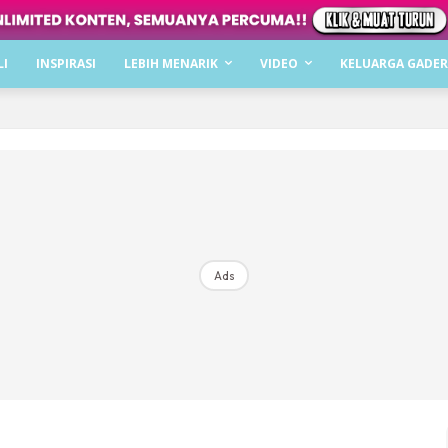
Dapatkan cerita, perkongsian dan info menarik. F
LI
INSPIRASI
LEBIH MENARIK
VIDEO
KELUARGA GADER
Dengan ini saya bersetuju dengan
Terma Penggunaan
dan
P
Langgan Sekarang
Langganan anda telah diterima. Terima kasih!
Ads
Mencari bahagia bersama KELUARGA?
Download dan baca sekarang di
KLIK DI SEENI