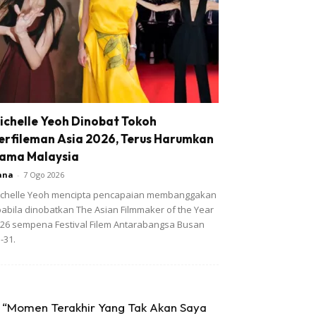
ichelle Yeoh Dinobat Tokoh
erfileman Asia 2026, Terus Harumkan
ama Malaysia
ana
-
7 Ogo 2026
chelle Yeoh mencipta pencapaian membanggakan
abila dinobatkan The Asian Filmmaker of the Year
26 sempena Festival Filem Antarabangsa Busan
-31.
“Momen Terakhir Yang Tak Akan Saya