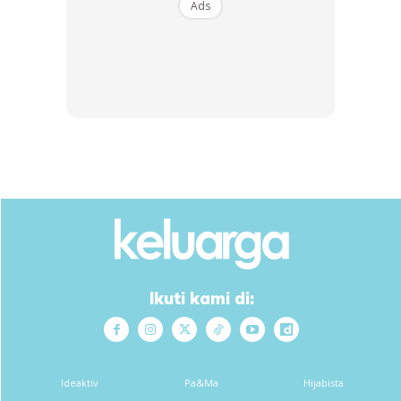
Ads
SEMASA MENGEMAS
Anda mungkin berminat dengan
Ikuti kami di:
SHOPEE MY
SHOPEE MY
CENDAWAN RANGUP BY
[500g – 1kg] Frozen Halal
Ideaktiv
Pa&Ma
Hijabista
HERO CHEF
Dimsum / Dimsum Sejuk