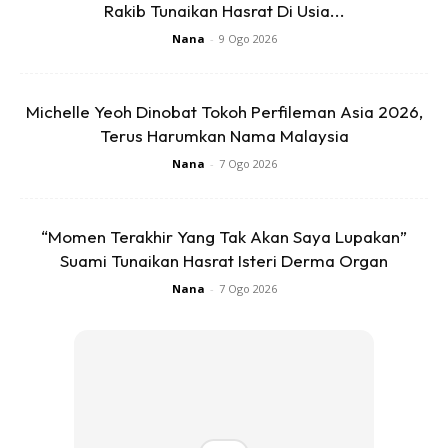
Rakib Tunaikan Hasrat Di Usia...
keluarkan baju dari mesin basuh. (Mesin basuh jenis “front
Nana
-
9 Ogo 2026
load”).
2. Semasa menyidai baju dan mengangkat baju
Michelle Yeoh Dinobat Tokoh Perfileman Asia 2026,
Minta tolong anak untuk sepit-sepit bajunya sendiri di
Terus Harumkan Nama Malaysia
penyidai. Sangkut penyidai sepit di pagar dahulu, sama
Nana
-
7 Ogo 2026
tinggi dengan anak. Sama juga bila mengangkat baju. Boleh
latih bila anak sudah pandai menerima arahan. Bagus untuk
“Momen Terakhir Yang Tak Akan Saya Lupakan”
deria sendi. Boleh juga tolak bakul bersama-sama anak.
Suami Tunaikan Hasrat Isteri Derma Organ
Nana
-
7 Ogo 2026
Ads