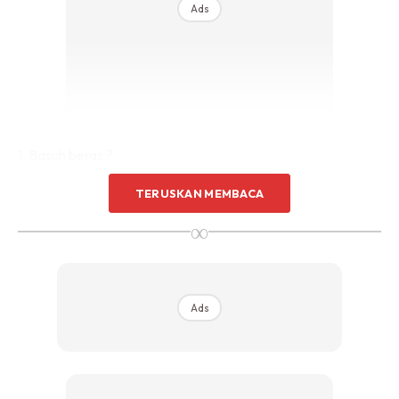
Ads
1. Basuh beras ?
Masa sebelum basuh beras, boleh bagi anak umur 6 bulan
TERUSKAN MEMBACA
keatas (sudah boleh duduk) untuk ramas-ramas tangan
∞
dalam periuk nasi sambil beralaskan surat khabar. 5 minit
duduk bersama pun dah cukup dalam sehari. Aktiviti ini
bagus untuk merangsang deria sentuhan dan motor halus.
Ads
2. Potong sayur dan buah ???
Sambil potong atau basuh sayur dan buah boleh
perkenalkan nama sayur pada anak, beri anak rasa bentuk
dan tekstur sayur sekali. Bagus untuk meningkatkan kosa