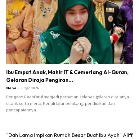
Ads
5. Jika anak ada menunjukkan minat memasak, belikan set
Ibu Empat Anak, Mahir IT & Cemerlang Al-Quran,
dapur mainan untuk anak. Sambil kita memasak, sambil
Gelaran Diraja Pengiran...
anak memasak juga. Tak kira anak lelaki atau perempuan. ?
Nana
-
9 Ogo 2026
Pengiran Raabi’atul menjadi perhatian selepas gelaran dirajanya
MENGURUSKAN PAKAIAN
ditarik serta-merta. Kenali latar belakang, pendidikan dan
pencapaiannya.
1. Semasa membasuh baju
Minta tolong anak untuk asingkan baju gelap dan cerah.
“Dah Lama Impikan Rumah Besar Buat Ibu Ayah” Aliff
Selepas itu boleh minta anak tolong masukkan dan