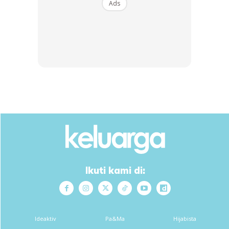
Ads
Meninjau di ruangan komen, para peminat memuji
kecantikkan pelakon bollywood ini. Antara komen adalah
seperti berikut.
“Dua-dua cantik dan berbakat. Tapi favourite saya Rani.”
“Dua-dua cantik tapi bila dah tua nampak Kajol lebih
Ikuti kami di:
awet muda.”
“”Ohh dua pupu…ingatkan sepupu selama ni.”
Ideaktiv
Pa&Ma
Hijabista