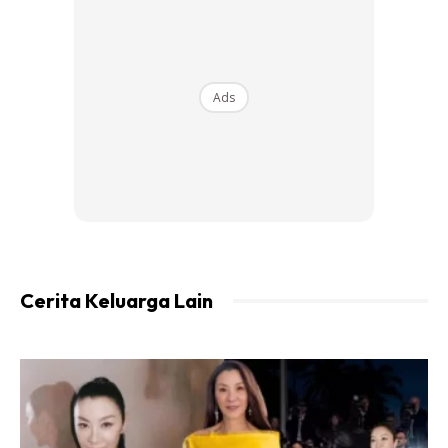
KAJOL LEBIH TUA DARI RANI
Kajol dan Rani adalah dua pupu. Bapa Kajol dengan bapa
Ads
Rani ni merupakan sepupu. Jarak usia Kajol dan Rani adalah
empat tahun.
Kajol lebih tua empat tahun dari Rani. Kajol lahir tahun 1974
dan Rani tahun 1978. Mereka berdua berlakon bersama
dalam filem Kuch Kuch Hota Hai (1998).
Cerita Keluarga Lain
Ads