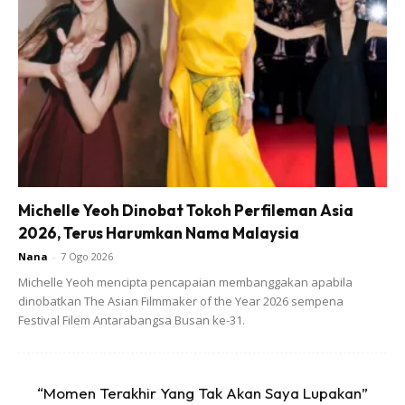
Kajol memulakan debutnya dengan filem Bekhudi pada
tahun 1992, sementara, Rani memasuki industri filem
dengan Raja Ki Aayegi Baraat tahun 1997.
Michelle Yeoh Dinobat Tokoh Perfileman Asia
2026, Terus Harumkan Nama Malaysia
Nana
-
7 Ogo 2026
Michelle Yeoh mencipta pencapaian membanggakan apabila
dinobatkan The Asian Filmmaker of the Year 2026 sempena
Festival Filem Antarabangsa Busan ke-31.
“Momen Terakhir Yang Tak Akan Saya Lupakan”