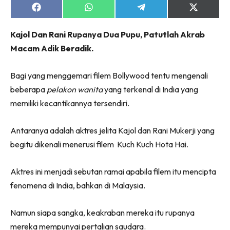
Share
Share
Share
Share
on
on
on
on
Facebook
WhatsApp
Telegram
X
Kajol Dan Rani Rupanya Dua Pupu, Patutlah Akrab
(Twitter)
Macam Adik Beradik.
Bagi yang menggemari filem Bollywood tentu mengenali
beberapa
pelakon wanita
yang terkenal di India yang
memiliki kecantikannya tersendiri.
Antaranya adalah aktres jelita Kajol dan Rani Mukerji yang
begitu dikenali menerusi filem Kuch Kuch Hota Hai.
Aktres ini menjadi sebutan ramai apabila filem itu mencipta
fenomena di India, bahkan di Malaysia.
Namun siapa sangka, keakraban mereka itu rupanya
mereka mempunyai pertalian saudara.