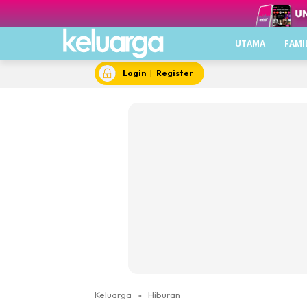
UTAMA
FAMI
Login
|
Register
Keluarga
»
Hiburan