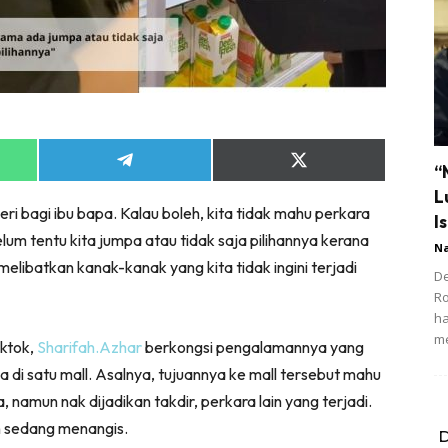
Share
Share
“
on
on
L
App
Telegram
X
ri bagi ibu bapa. Kalau boleh, kita tidak mahu perkara
(Twitter)
Is
belum tentu kita jumpa atau tidak saja pilihannya kerana
N
ibatkan kanak-kanak yang kita tidak ingini terjadi
De
R
ha
m
iktok,
Sharifah.Azhar
berkongsi pengalamannya yang
 di satu mall. Asalnya, tujuannya ke mall tersebut mahu
namun nak dijadikan takdir, perkara lain yang terjadi.
n sedang menangis.
D