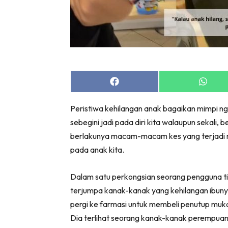
Share
Share
on
on
Facebook
Whats
Peristiwa kehilangan anak bagaikan mimpi nge
sebegini jadi pada diri kita walaupun sekali, 
berlakunya macam-macam kes yang terjadi mel
pada anak kita.
Dalam satu perkongsian seorang pengguna t
terjumpa kanak-kanak yang kehilangan ibunya
pergi ke farmasi untuk membeli penutup muka, 
Dia terlihat seorang kanak-kanak perempua