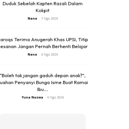
Duduk Sebelah Kapten Razali Dalam
Kokpit
Nana
-
7 Ogo 2026
aroqs Terima Anugerah Khas UPSI, Titip
esanan Jangan Pernah Berhenti Belajar
Nana
-
6 Ogo 2026
“Boleh tak jangan gaduh depan anak?”,
uahan Penyanyi Bunga Isme Buat Ramai
Ibu...
Yuna Nazwa
-
6 Ogo 2026