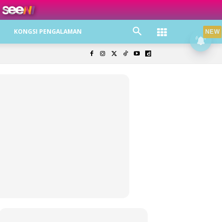
ree jer!
KONGSI PENGALAMAN
NEW
olisi Privasi