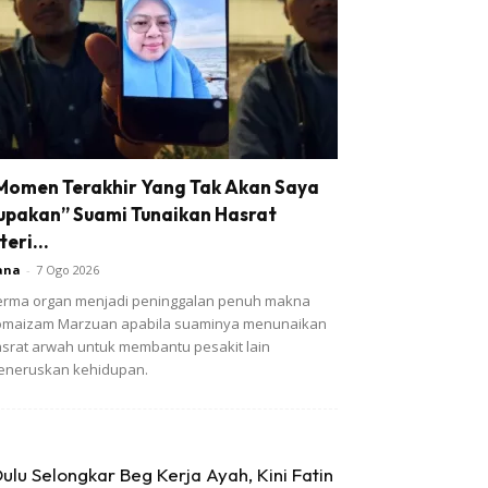
Momen Terakhir Yang Tak Akan Saya
upakan” Suami Tunaikan Hasrat
teri...
ana
-
7 Ogo 2026
rma organ menjadi peninggalan penuh makna
omaizam Marzuan apabila suaminya menunaikan
srat arwah untuk membantu pesakit lain
eneruskan kehidupan.
ulu Selongkar Beg Kerja Ayah, Kini Fatin