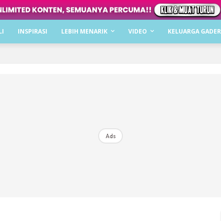
Dapatkan cerita, perkongsian dan info menarik. F
LI
INSPIRASI
LEBIH MENARIK
VIDEO
KELUARGA GADER
Dengan ini saya bersetuju dengan
Terma Penggunaan
dan
P
Langgan Sekarang
Langganan anda telah diterima. Terima kasih!
Ads
Mencari bahagia bersama KELUARGA?
Download dan baca sekarang di
KLIK DI SEENI